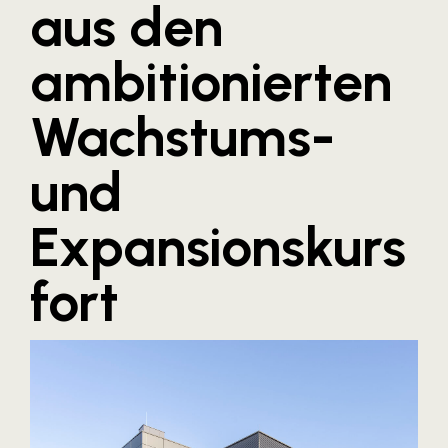
aus den
Blaguss
ambitionierten
Bundesverband Sonnenschutztechnik
Cineplexx
Wachstums-
Colmobil Austria
Controller Institut
und
Darbo
Expansionskurs
Designer Outlets Parndorf und Salzburg
DOMOFERM
fort
Essity
EY
FG UBIT Salzburg
foodaffairs