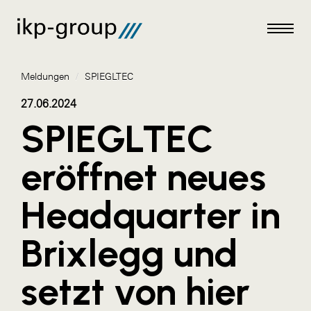
Meldungen
/
SPIEGLTEC
27.06.2024
SPIEGLTEC
Meldungen
eröffnet neues
AKTUELLES
Headquarter in
ACO
ALEX Krems
Brixlegg und
Amazon Web Services
setzt von hier
Artweger
AustroCel Hallein