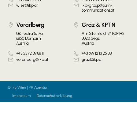
wien@ikp.at
ikp-group@burn-
communications.at
Vorarlberg
Graz & KPTN
Gütlestraße 7a
Am Steinfeld 19/TOP 1+2
6850 Dornbirn
8020 Graz
Austria
Austria
+43 5572 39 88 11
+43 699 12 13 26 08
vorarlberg@ikp.at
graz@ikp.at
© ikp Wien | PR Agentur
Impressum
Datenschutzerklärung