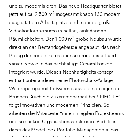
und zu modernisieren. Das neue Headquarter bietet
WKS Fachgruppe Finanzdienstleister
2
jetzt auf ca. 2.500 m
insgesamt knapp 130 modern
WK UBIT
ausgestattete Arbeitsplätze und mehrere große
Videokonferenzräume in hellen, einladenden
Zühlke
2
Räumlichkeiten. Der 1.900 m
große Neubau wurde
Media
direkt an das Bestandsgebäude angebaut, das nach
Bezug der neuen Büros ebenso modernisiert und
saniert sowie in das nachhaltige Gesamtkonzept
integriert wurde. Dieses Nachhaltigkeitskonzept
enthält unter anderem eine Photovoltaik-Anlage,
Wärmepumpe mit Erdwärme sowie einen eigenen
Brunnen. Auch die Zusammenarbeit bei SPIEGLTEC
folgt innovativen und modernen Prinzipien. So
arbeiten die Mitarbeiter*innen in agilen Projektteams
und schlanken Organisationsstrukturen. Vorbild ist
dabei das Modell des Portfolio-Managements, das