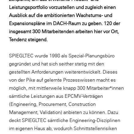
LAT Nitrogen
Leistungsportfolio vorzustellen und zugleich einen
Libro
Ausblick auf die ambitionierten Wachstums- und
Expansionspläne im DACH-Raum zu geben. 120 der
Lidl Österreich
insgesamt 300 Mitarbeitenden arbeiten hier vor Ort,
Die Menü-Manufaktur
Tendenz steigend.
MTH Retail Group
SPIEGLTEC wurde 1998 als Spezial-Planungsbüro
OMV
gegründet und hat sich seither stetig mit den
OptimaMed
gestellten Anforderungen weiterentwickelt. Dieses
PAGRO
von der Pike auf gelernte Prozesswissen macht es
möglich, mit mittlerweile knapp 300 Mitarbeiter*innen
PHH Rechtsanwält:innen
sämtliche Leistungen aus EPCMV-Verträgen
Primark
(Engineering, Procurement, Construction
Salesforce
Management, Validation) anbieten zu können. Dazu
deckt SPIEGLTEC sämtliche Engineering-Disziplinen
sebamed
im eigenen Haus ab, wodurch Schnittstellenrisiken
SeneCura