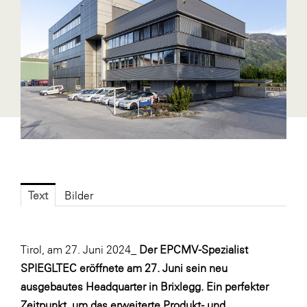
Fressnapf
FRoSTA
FV Energierohstoff & Kraftstoff
Gardena
Gas Connect Austria
GBV - Verband gemeinnütziger
Bauvereinigungen
Getzner Werkstoffe
Heimat Österreich
Text
Bilder
ikp
Johnson & Johnson
Tirol, am 27. Juni 2024_
Der EPCMV-Spezialist
JELD-WEN DANA
SPIEGLTEC eröffnete am 27. Juni sein neu
ausgebautes Headquarter in Brixlegg. Ein perfekter
kosaplaner
Zeitpunkt, um das erweiterte Produkt- und