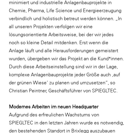
minimiert und industrielle Anlagenbauprojekte in
SERVICE&MORE
Chemie, Pharma, Life Science und Energieerzeugung
verbindlich und holistisch betreut werden können. „In
SKINUANCE®
all unseren Projekten verfolgen wir eine
Somfy
lösungsorientierte Arbeitsweise, bei der wir jedes
Sony DADC
noch so kleine Detail mitdenken. Erst wenn die
Anlage läuft und alle Herausforderungen gemeistert
SPIEGLTEC
wurden, übergeben wir das Projekt an die Kund*innen.
STIHL Tirol
Durch diese Arbeitseinstellung sind wir in der Lage,
Trend Micro
komplexe Anlagenbauprojekte jeder Größe auch ‚auf
der grünen Wiese‘ zu planen und umzusetzen“, so
TAG GmbH
Christian Peintner, Geschäftsführer von SPIEGLTEC.
VALETTA
Verband Druck Medien Österreich
Modernes Arbeiten im neuen Headquarter
Aufgrund des erfreulichen Wachstums von
Wirtschaftskammer Salzburg
SPIEGLTEC in den letzten Jahren wurde es notwendig,
WKS Fachgruppe Fahrzeughandel und
den bestehenden Standort in Brixlegg auszubauen
Fahrzeugtechnik