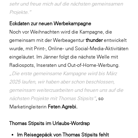
sehr und freue mich auf die nächsten gemeinsamen
Projekte.“
Eckdaten zur neuen Werbekampagne
Noch vor Weihnachten wird die Kampagne, die
gemeinsam mit der Werbeagentur
thunder
entwickelt
wurde, mit Print-, Online- und Social-Media-Aktivitäten
eingeläutet. Im Jänner folgt die nächste Welle mit
Radiospots, Inseraten und Out-of-Home-Werbung.
„Die erste gemeinsame Kampagne wird bis März
2025 laufen, wir haben aber schon beschlossen,
gemeinsam weiterzuarbeiten und freuen uns auf die
nächsten Projekte mit Thomas Stipsits“
, so
Marketingleiterin
Feten Agrebi.
Thomas Stipsits im Urlaubs-Wordrap
Im Reisegepäck von Thomas Stipsits fehlt