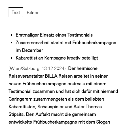
Fressnapf
FRoSTA
Text
Bilder
FV Energierohstoff & Kraftstoff
Gardena
Erstmaliger Einsatz eines Testimonials
Gas Connect Austria
Zusammenarbeit startet mit Frühbucherkampagne
im Dezember
GBV - Verband gemeinnütziger
Kabarettist an Kampagne kreativ beteiligt
Bauvereinigungen
(Wien/Salzburg, 13.12.2024).
Der heimische
Getzner Werkstoffe
Reiseveranstalter BILLA Reisen arbeitet in seiner
Heimat Österreich
neuen Frühbucherkampagne erstmals mit einem
ikp
Testimonial zusammen und hat sich dafür mit niemand
Geringerem zusammengetan als dem beliebten
Johnson & Johnson
Kabarettisten, Schauspieler und Autor Thomas
JELD-WEN DANA
Stipsits. Den Auftakt macht die gemeinsam
kosaplaner
entwickelte Frühbucherkampagne mit dem Slogan