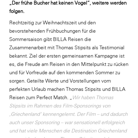
„Der frühe Bucher hat keinen Vogel“, weitere werden
LAT Nitrogen
folgen.
Libro
Rechtzeitig zur Weihnachtszeit und den
Lidl Österreich
bevorstehenden Frühbuchungen für die
Die Menü-Manufaktur
Sommersaison gibt BILLA Reisen die
Zusammenarbeit mit Thomas Stipsits als Testimonial
MTH Retail Group
bekannt. Ziel der ersten gemeinsamen Kampagne ist
OMV
es, die Freude am Reisen in den Mittelpunkt zu rücken
OptimaMed
und für Vorfreude auf den kommenden Sommer zu
sorgen. Geteilte Werte und Vorstellungen vom
PAGRO
perfekten Urlaub machen Thomas Stipsits und BILLA
PHH Rechtsanwält:innen
Reisen zum Perfect Match. „
Wir haben Thomas
Primark
Stipsits im Rahmen des Film-Sponsorings von
‚Griechenland‘ kennengelernt. Der Film – und dadurch
Salesforce
auch unser Sponsoring – war sensationell erfolgreich
sebamed
und hat viele Menschen die Destination Griechenland
SeneCura