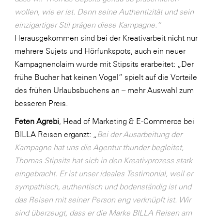
wollen, wie er ist. Denn seine Authentizität und sein
WKS Fachgruppe Finanzdienstleister
einzigartiger Stil prägen diese Kampagne.“
WK UBIT
Herausgekommen sind bei der Kreativarbeit nicht nur
mehrere Sujets und Hörfunkspots, auch ein neuer
Zühlke
Kampagnenclaim wurde mit Stipsits erarbeitet: „Der
Media
frühe Bucher hat keinen Vogel“ spielt auf die Vorteile
des frühen Urlaubsbuchens an – mehr Auswahl zum
besseren Preis.
Feten Agrebi
, Head of Marketing & E-Commerce bei
BILLA Reisen ergänzt: „
Bei der Ausarbeitung der
Kampagne hat uns die Agentur thunder begleitet,
Thomas Stipsits hat sich in den Kreativprozess stark
eingebracht. Er ist unser ideales Testimonial, weil er
sympathisch, authentisch und bodenständig ist und
das Reisen mit seiner Person eng verknüpft ist.
Wir
sind überzeugt, dass er die Marke BILLA Reisen am