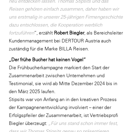
neu entdecken lassen. Thomas Stipsits und das
Reisen gehören einfach zusammen, daher haben wir
SERVICE&MORE
uns erstmalig in unserer 25-jährigen Firmengeschichte
SKINUANCE®
dazu entschlossen, die Kooperation werblich
Somfy
fortzuführen
“, erzählt
Robert Biegler
, als Bereichsleiter
Kundenmanagement bei DERTOUR Austria auch
Sony DADC
zuständig für die Marke BILLA Reisen.
SPIEGLTEC
„Der frühe Bucher hat keinen Vogel“
STIHL Tirol
Die Frühbucherkampagne markiert den Start der
Trend Micro
Zusammenarbeit zwischen Unternehmen und
TAG GmbH
Testimonial, sie wird ab Mitte Dezember 2024 bis in
den März 2025 laufen.
VALETTA
Stipsits war von Anfang an in den kreativen Prozess
Verband Druck Medien Österreich
der Kampagnenentwicklung involviert – einer der
Wirtschaftskammer Salzburg
Erfolgspfeiler der Zusammenarbeit, ist Vertriebsprofi
Biegler überzeugt:
„Für uns stand schon immer fest,
WKS Fachgruppe Fahrzeughandel und
dass wir Thomas Stipsits genau so präsentieren
Fahrzeugtechnik