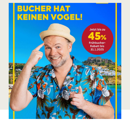
Blaguss
Bundesverband Sonnenschutztechnik
Cineplexx
Colmobil Austria
Controller Institut
Darbo
Designer Outlets Parndorf und Salzburg
DOMOFERM
Essity
EY
FG UBIT Salzburg
foodaffairs