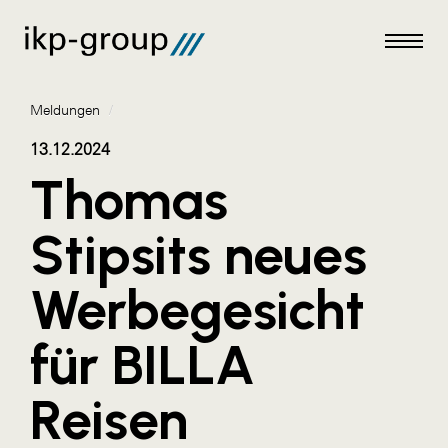
Meldungen
/
13.12.2024
Thomas
Meldungen
Stipsits neues
AKTUELLES
Werbegesicht
ACO
ALEX Krems
für BILLA
Amazon Web Services
Reisen
Artweger
AustroCel Hallein