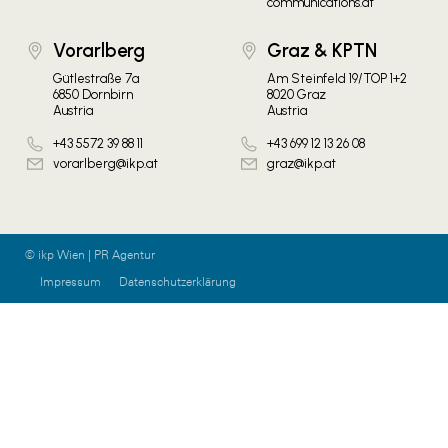
communications.at
Vorarlberg
Graz & KPTN
Gütlestraße 7a
Am Steinfeld 19/TOP 1+2
6850 Dornbirn
8020 Graz
Austria
Austria
+43 5572 39 88 11
+43 699 12 13 26 08
vorarlberg@ikp.at
graz@ikp.at
© ikp Wien | PR Agentur
Impressum
Datenschutzerklärung