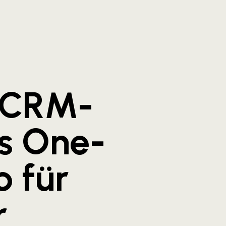
s CRM-
s One-
 für
r