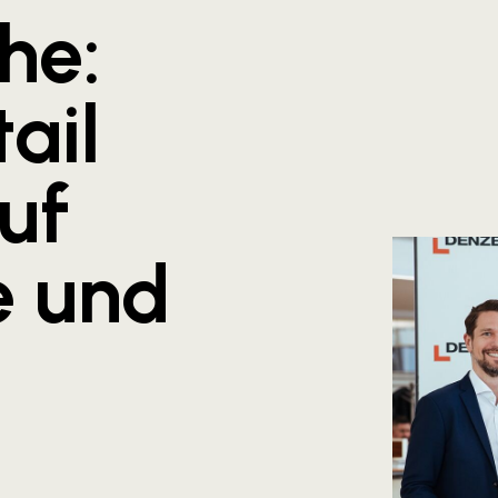
he:
ail
uf
e und