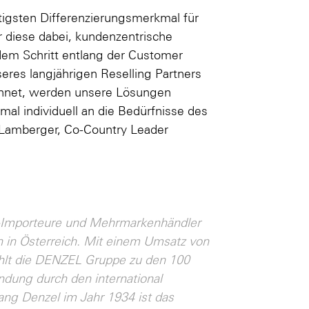
tigsten Differenzierungsmerkmal für
 diese dabei, kundenzentrische
dem Schritt entlang der Customer
seres langjährigen Reselling Partners
ichnet, werden unsere Lösungen
al individuell an die Bedürfnisse des
n Lamberger, Co-Country Leader
l-Importeure und Mehrmarkenhändler
n in Österreich. Mit einem Umsatz von
ählt die DENZEL Gruppe zu den 100
dung durch den international
ang Denzel im Jahr 1934 ist das