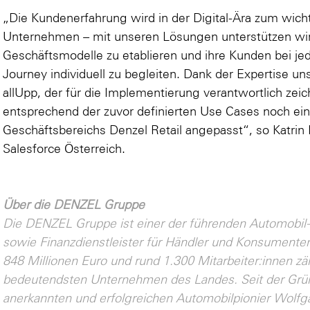
„Die Kundenerfahrung wird in der Digital-Ära zum wich
Unternehmen – mit unseren Lösungen unterstützen wir
Geschäftsmodelle zu etablieren und ihre Kunden bei je
Journey individuell zu begleiten. Dank der Expertise un
allUpp, der für die Implementierung verantwortlich ze
entsprechend der zuvor definierten Use Cases noch einm
Geschäftsbereichs Denzel Retail angepasst“, so Katri
Salesforce Österreich.
Über die DENZEL Gruppe
Die DENZEL Gruppe ist einer der führenden Automobi
sowie Finanzdienstleister für Händler und Konsumente
848 Millionen Euro und rund 1.300 Mitarbeiter:innen z
bedeutendsten Unternehmen des Landes. Seit der Grün
anerkannten und erfolgreichen Automobilpionier Wolfg