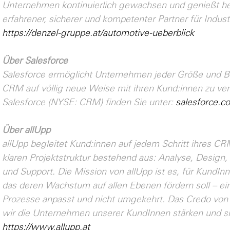
Unternehmen kontinuierlich gewachsen und genießt heu
erfahrener, sicherer und kompetenter Partner für Indus
https://denzel-gruppe.at/automotive-ueberblick
Über Salesforce
Salesforce ermöglicht Unternehmen jeder Größe und Br
CRM auf völlig neue Weise mit ihren Kund:innen zu ve
Salesforce (NYSE: CRM) finden Sie unter:
salesforce.c
Über allUpp
allUpp begleitet Kund:innen auf jedem Schritt ihres CRM
klaren Projektstruktur bestehend aus: Analyse, Design
und Support. Die Mission von allUpp ist es, für KundI
das deren Wachstum auf allen Ebenen fördern soll – ein
Prozesse anpasst und nicht umgekehrt. Das Credo von 
wir die Unternehmen unserer KundInnen stärken und sie f
https://www.allupp.at