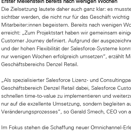
Erster Meilenstein bereits nach wenigen Wochen
Die Zielsetzung lautete daher auch ganz klar: es musst
sichtbar werden, die nicht nur für das Geschäft wichtig
Mitarbeiter:innen begeistern. Bereits nach wenigen W
erreicht: „Zum Projektstart haben wir gemeinsam eini
Customer Journey definiert. Aufgrund der ausgezeich
und der hohen Flexibilität der Salesforce-Systeme konn
nur wenigen Wochen erfolgreich umsetzen“, erzählt M
Geschäftsbereichs Denzel Retail.
„Als spezialisierter Salesforce Lizenz- und Consultingp
Geschäftsbereich Denzel Retail dabei, Salesforce Cust
schnellen time-to-value zu implementieren und weiterz
nur auf die exzellente Umsetzung, sondern begleiten
Veränderungsprozesses”, so Gerald Smech, CEO von 
Im Fokus stehen die Schaffung neuer Omnichannel-Erl