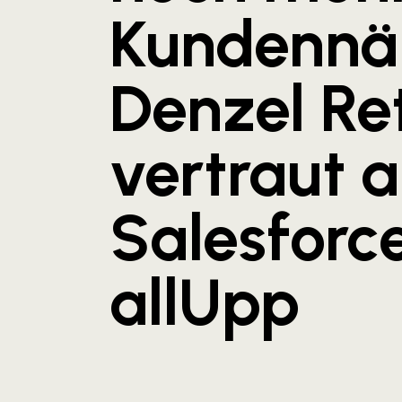
Kundennä
Denzel Ret
vertraut a
Salesforc
allUpp