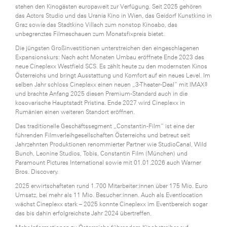
stehen den Kinogästen europaweit zur Verfügung. Seit 2025 gehören
das Actors Studio und das Urania Kino in Wien, das Geidorf Kunstkino in
Graz sowie das Stadtkino Villach zum nonstop Kinoabo, das
unbegrenztes Filmeschauen zum Monatsfixpreis bietet.
Die jüngsten Großinvestitionen unterstreichen den eingeschlagenen
Expansionskurs: Nach acht Monaten Umbau eröffnete Ende 2023 das
neue Cineplexx Westfield SCS. Es zählt heute zu den modernsten Kinos
Österreichs und bringt Ausstattung und Komfort auf ein neues Level. Im
selben Jahr schloss Cineplexx einen neuen „3-Theater-Deal“ mit IMAX®
und brachte Anfang 2025 diesen Premium-Standard auch in die
kosovarische Hauptstadt Pristina. Ende 2027 wird Cineplexx in
Rumänien einen weiteren Standort eröffnen.
Das traditionelle Geschäftssegment „Constantin-Film“ ist eine der
führenden Filmverleihgesellschaften Österreichs und betreut seit
Jahrzehnten Produktionen renommierter Partner wie StudioCanal, Wild
Bunch, Leonine Studios, Tobis, Constantin Film (München) und
Paramount Pictures International sowie mit 01.01.2026 auch Warner
Bros. Discovery.
2025 erwirtschafteten rund 1.700 Mitarbeiter:innen über 175 Mio. Euro
Umsatz, bei mehr als 11 Mio. Besucher:innen. Auch als Eventlocation
wächst Cineplexx stark – 2025 konnte Cineplexx im Eventbereich sogar
das bis dahin erfolgreichste Jahr 2024 übertreffen.