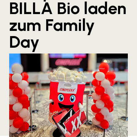
BILLA Bio laden
Blaguss
zum Family
Bundesverband Sonnenschutztechnik
Cineplexx
Day
Colmobil Austria
Controller Institut
Darbo
Designer Outlets Parndorf und Salzburg
DOMOFERM
Essity
EY
FG UBIT Salzburg
foodaffairs