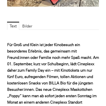
Fressnapf
FRoSTA
FV Energierohstoff & Kraftstoff
Text
Bilder
Gardena
Gas Connect Austria
GBV - Verband gemeinnütziger
Für Groß und Klein ist jeder Kinobesuch ein
Bauvereinigungen
besonderes Erlebnis, das gemeinsam mit
Getzner Werkstoffe
Freund:innen oder Familie noch mehr Spaß macht. Am
01. September, kurz vor Schulbeginn, lädt Cineplexx
Heimat Österreich
daher zum Family Day ein – mit Kinotickets um nur
ikp
fünf Euro, aufregenden Filmen, tollen Aktionen und
Johnson & Johnson
kostenlosen Snacks von BILLA Bio für die jüngsten
Besucher:innen. Das neue Cineplexx Maskottchen
JELD-WEN DANA
„Poppy“ kann man ab sofort jeden ersten Sonntag im
kosaplaner
Monat an einem anderen Cineplexx Standort