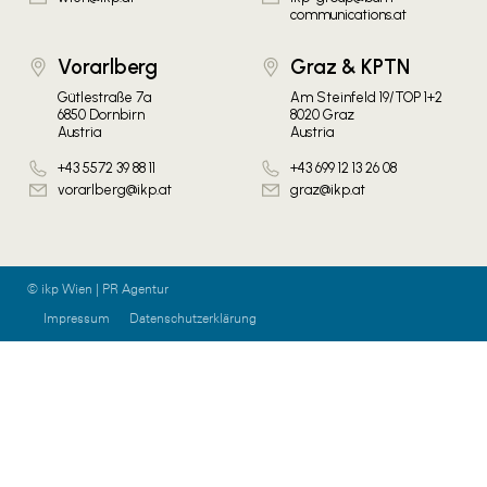
communications.at
Vorarlberg
Graz & KPTN
Gütlestraße 7a
Am Steinfeld 19/TOP 1+2
6850 Dornbirn
8020 Graz
Austria
Austria
+43 5572 39 88 11
+43 699 12 13 26 08
vorarlberg@ikp.at
graz@ikp.at
© ikp Wien | PR Agentur
Impressum
Datenschutzerklärung