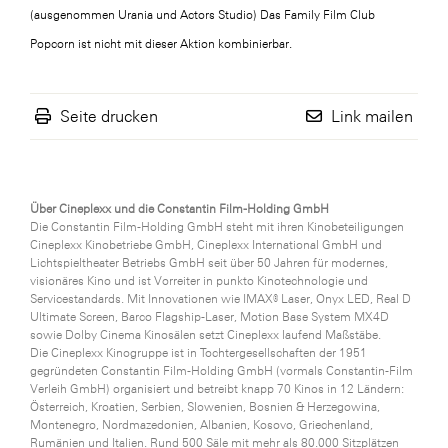
(ausgenommen Urania und Actors Studio) Das Family Film Club
Popcorn ist nicht mit dieser Aktion kombinierbar.
Seite drucken
Link mailen
Über Cineplexx und die Constantin Film-Holding GmbH
Die Constantin Film-Holding GmbH steht mit ihren Kinobeteiligungen
Cineplexx Kinobetriebe GmbH, Cineplexx International GmbH und
Lichtspieltheater Betriebs GmbH seit über 50 Jahren für modernes,
visionäres Kino und ist Vorreiter in punkto Kinotechnologie und
Servicestandards. Mit Innovationen wie IMAX® Laser, Onyx LED, Real D
Ultimate Screen, Barco Flagship-Laser, Motion Base System MX4D
sowie Dolby Cinema Kinosälen setzt Cineplexx laufend Maßstäbe.
Die Cineplexx Kinogruppe ist in Tochtergesellschaften der 1951
gegründeten Constantin Film-Holding GmbH (vormals Constantin-Film
Verleih GmbH) organisiert und betreibt knapp 70 Kinos in 12 Ländern:
Österreich, Kroatien, Serbien, Slowenien, Bosnien & Herzegowina,
Montenegro, Nordmazedonien, Albanien, Kosovo, Griechenland,
Rumänien und Italien. Rund 500 Säle mit mehr als 80.000 Sitzplätzen