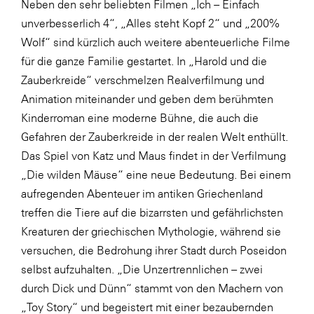
Neben den sehr beliebten Filmen „Ich – Einfach
unverbesserlich 4“, „Alles steht Kopf 2“ und „200%
WKS Fachgruppe Finanzdienstleister
Wolf“ sind kürzlich auch weitere abenteuerliche Filme
WK UBIT
für die ganze Familie gestartet. In „Harold und die
Zühlke
Zauberkreide“ verschmelzen Realverfilmung und
Animation miteinander und geben dem berühmten
Media
Kinderroman eine moderne Bühne, die auch die
Gefahren der Zauberkreide in der realen Welt enthüllt.
Das Spiel von Katz und Maus findet in der Verfilmung
„Die wilden Mäuse“ eine neue Bedeutung. Bei einem
aufregenden Abenteuer im antiken Griechenland
treffen die Tiere auf die bizarrsten und gefährlichsten
Kreaturen der griechischen Mythologie, während sie
versuchen, die Bedrohung ihrer Stadt durch Poseidon
selbst aufzuhalten. „Die Unzertrennlichen – zwei
durch Dick und Dünn“ stammt von den Machern von
„Toy Story“ und begeistert mit einer bezaubernden