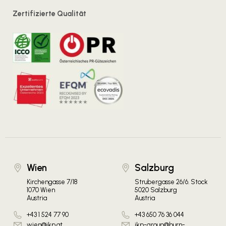
Zertifizierte Qualität
Wien
Salzburg
Kirchengasse 7/18
Strubergasse 26/6. Stock
1070 Wien
5020 Salzburg
Austria
Austria
+43 1 524 77 90
+43 650 76 36 044
wien@ikp.at
ikp-group@burn-