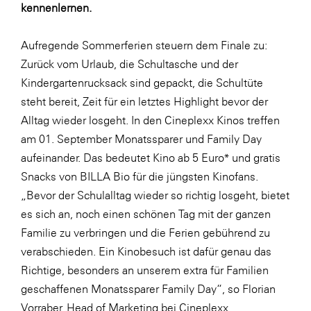
LAT Nitrogen
kennenlernen.
Libro
Aufregende Sommerferien steuern dem Finale zu:
Lidl Österreich
Zurück vom Urlaub, die Schultasche und der
Die Menü-Manufaktur
Kindergartenrucksack sind gepackt, die Schultüte
steht bereit, Zeit für ein letztes Highlight bevor der
MTH Retail Group
Alltag wieder losgeht. In den Cineplexx Kinos treffen
OMV
am 01. September Monatssparer und Family Day
OptimaMed
aufeinander. Das bedeutet Kino ab 5 Euro* und gratis
Snacks von BILLA Bio für die jüngsten Kinofans.
PAGRO
„Bevor der Schulalltag wieder so richtig losgeht, bietet
PHH Rechtsanwält:innen
es sich an, noch einen schönen Tag mit der ganzen
Primark
Familie zu verbringen und die Ferien gebührend zu
verabschieden. Ein Kinobesuch ist dafür genau das
Salesforce
Richtige, besonders an unserem extra für Familien
sebamed
geschaffenen Monatssparer Family Day“, so Florian
SeneCura
Vorraber, Head of Marketing bei Cineplexx.