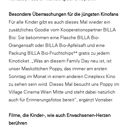
SERVICE&MORE
Besondere Überraschungen für die jüngsten Kinofans
SKINUANCE®
Für alle Kinder gibt es auch dieses Mal wieder ein
Somfy
zusätzliches Goodie vom Kooperationspartner BILLA
Bio: Sie bekommen eine Flasche BILLA Bio-
Sony DADC
Orangensaft oder BILLA Bio-Apfelsaft und eine
SPIEGLTEC
Packung BILLA Bio-Fruchtchips** gratis zu jedem
STIHL Tirol
Kinoticket. „Was an diesem Family Day neu ist, ist
unser Maskottchen Poppy, das immer am ersten
Trend Micro
Sonntag im Monat in einem anderen Cineplexx Kino
TAG GmbH
zu sehen sein wird. Dieses Mal besucht uns Poppy im
VALETTA
Village Cinema Wien Mitte und steht dabei natürlich
auch für Erinnerungsfotos bereit“, ergänzt Vorraber.
Verband Druck Medien Österreich
Wirtschaftskammer Salzburg
Filme, die Kinder-, wie auch Erwachsenen-Herzen
WKS Fachgruppe Fahrzeughandel und
berühren
Fahrzeugtechnik