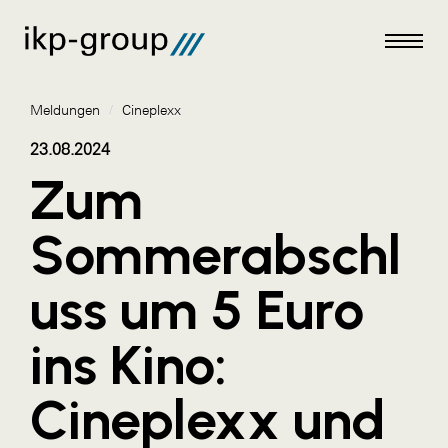
Meldungen
/
Cineplexx
23.08.2024
Zum
Meldungen
Sommerabschl
AKTUELLES
uss um 5 Euro
ACO
ALEX Krems
ins Kino:
Amazon Web Services
Cineplexx und
Artweger
AustroCel Hallein