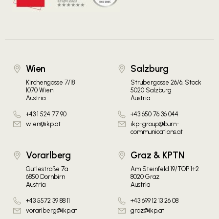
Wien
Salzburg
Kirchengasse 7/18
Strubergasse 26/6. Stock
1070 Wien
5020 Salzburg
Austria
Austria
+43 1 524 77 90
+43 650 76 36 044
wien@ikp.at
ikp-group@burn-
communications.at
Vorarlberg
Graz & KPTN
Gütlestraße 7a
Am Steinfeld 19/TOP 1+2
6850 Dornbirn
8020 Graz
Austria
Austria
+43 5572 39 88 11
+43 699 12 13 26 08
vorarlberg@ikp.at
graz@ikp.at