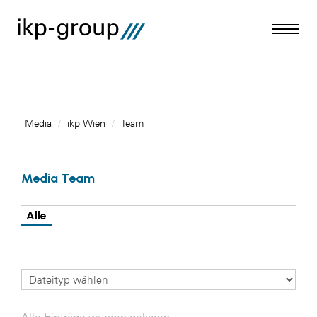
Media
/
ikp Wien
/
Team
Meldungen
Media Team
Media
ACO
Alle
Amazon Web Services
Artweger
Blaguss
Bundesverband Sonnenschutztechnik