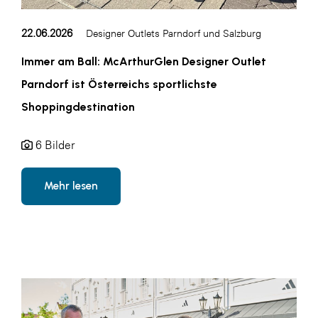
WKS Fachgruppe Finanzdienstleister
22.06.2026
Designer Outlets Parndorf und Salzburg
WK UBIT
Immer am Ball: McArthurGlen Designer Outlet
Zühlke
Parndorf ist Österreichs sportlichste
Media
Shoppingdestination
6 Bilder
Mehr lesen