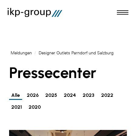
Meldungen
/
Designer Outlets Parndorf und Salzburg
Meldungen
Pressecenter
AKTUELLES
ACO
Alle
2026
2025
2024
2023
2022
ALEX Krems
2021
2020
Amazon Web Services
Artweger
AustroCel Hallein