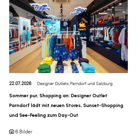
Blaguss
Bundesverband Sonnenschutztechnik
Cineplexx
Colmobil Austria
Controller Institut
Darbo
Designer Outlets Parndorf und Salzburg
22.07.2026
Designer Outlets Parndorf und Salzburg
DOMOFERM
Essity
Sommer pur, Shopping an: Designer Outlet
Parndorf lädt mit neuen Stores, Sunset-Shopping
EY
und See-Feeling zum Day-Out
FG UBIT Salzburg
foodaffairs
6 Bilder