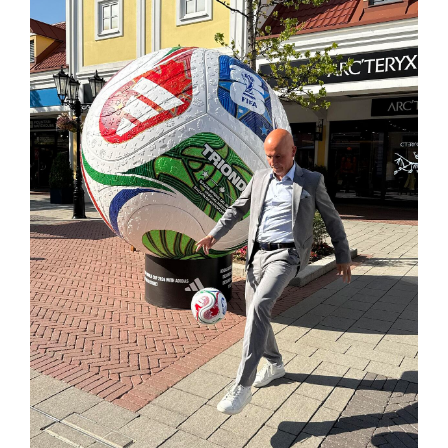
SERVICE&MORE
SKINUANCE®
Somfy
Sony DADC
SPIEGLTEC
STIHL Tirol
Trend Micro
TAG GmbH
VALETTA
Verband Druck Medien Österreich
Wirtschaftskammer Salzburg
WKS Fachgruppe Fahrzeughandel und
Fahrzeugtechnik