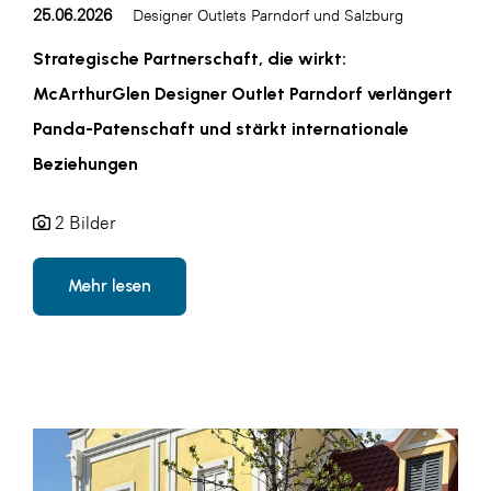
LAT Nitrogen
25.06.2026
Designer Outlets Parndorf und Salzburg
Libro
Strategische Partnerschaft, die wirkt:
Lidl Österreich
McArthurGlen Designer Outlet Parndorf verlängert
Panda-Patenschaft und stärkt internationale
Die Menü-Manufaktur
Beziehungen
MTH Retail Group
OMV
2 Bilder
OptimaMed
Mehr lesen
PAGRO
PHH Rechtsanwält:innen
Primark
Salesforce
sebamed
SeneCura