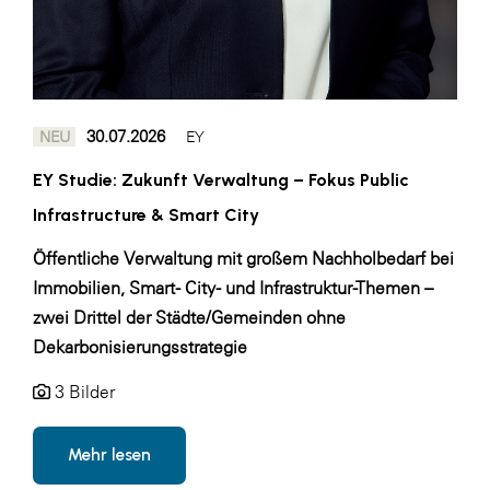
SERVICE&MORE
SKINUANCE®
Somfy
30.07.2026
NEU
EY
Sony DADC
EY Studie: Zukunft Verwaltung – Fokus Public
SPIEGLTEC
Infrastructure & Smart City
STIHL Tirol
Öffentliche Verwaltung mit großem Nachholbedarf bei
Trend Micro
Immobilien, Smart- City- und Infrastruktur-Themen –
TAG GmbH
zwei Drittel der Städte/Gemeinden ohne
Dekarbonisierungsstrategie
VALETTA
Verband Druck Medien Österreich
3 Bilder
Wirtschaftskammer Salzburg
Mehr lesen
WKS Fachgruppe Fahrzeughandel und
Fahrzeugtechnik