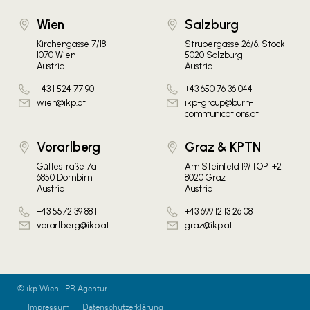
Wien
Salzburg
Kirchengasse 7/18
Strubergasse 26/6. Stock
1070 Wien
5020 Salzburg
Austria
Austria
+43 1 524 77 90
+43 650 76 36 044
wien@ikp.at
ikp-group@burn-
communications.at
Vorarlberg
Graz & KPTN
Gütlestraße 7a
Am Steinfeld 19/TOP 1+2
6850 Dornbirn
8020 Graz
Austria
Austria
+43 5572 39 88 11
+43 699 12 13 26 08
vorarlberg@ikp.at
graz@ikp.at
© ikp Wien | PR Agentur
Impressum
Datenschutzerklärung