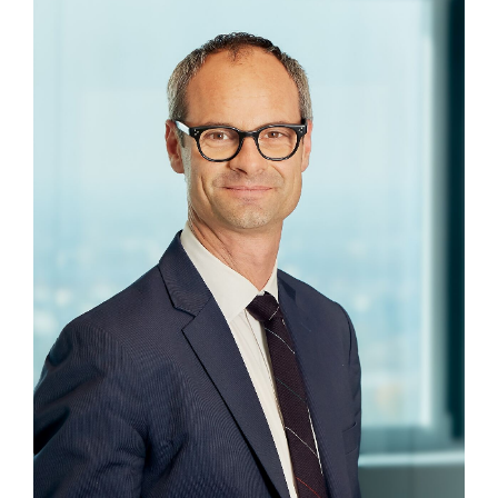
Blaguss
Bundesverband Sonnenschutztechnik
Cineplexx
Colmobil Austria
Controller Institut
Darbo
Designer Outlets Parndorf und Salzburg
DOMOFERM
Essity
EY
FG UBIT Salzburg
foodaffairs