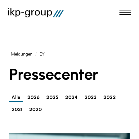
Meldungen
/
EY
Meldungen
Pressecenter
AKTUELLES
ACO
Alle
2026
2025
2024
2023
2022
ALEX Krems
2021
2020
Amazon Web Services
Artweger
AustroCel Hallein