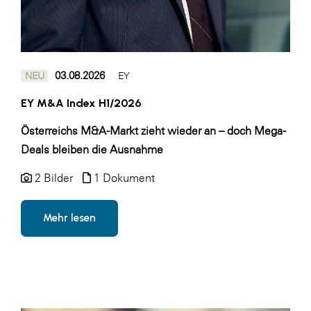
Fressnapf
FRoSTA
FV Energierohstoff & Kraftstoff
03.08.2026
NEU
EY
Gardena
EY M&A Index H1/2026
Gas Connect Austria
GBV - Verband gemeinnütziger
Österreichs M&A-Markt zieht wieder an – doch Mega-
Bauvereinigungen
Deals bleiben die Ausnahme
Getzner Werkstoffe
2 Bilder
1 Dokument
Heimat Österreich
ikp
Mehr lesen
Johnson & Johnson
JELD-WEN DANA
kosaplaner