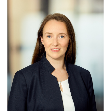
LAT Nitrogen
Libro
Lidl Österreich
Die Menü-Manufaktur
MTH Retail Group
OMV
OptimaMed
PAGRO
PHH Rechtsanwält:innen
Primark
Salesforce
sebamed
SeneCura