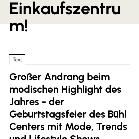
Einkaufszentru
Blaguss
m!
Bundesverband Sonnenschutztechnik
Cineplexx
Colmobil Austria
Controller Institut
Text
Darbo
Großer Andrang beim
Designer Outlets Parndorf und Salzburg
DOMOFERM
modischen Highlight des
Essity
Jahres - der
EY
Geburtstagsfeier des Bühl
FG UBIT Salzburg
Centers mit Mode, Trends
foodaffairs
und Lifestyle Shows