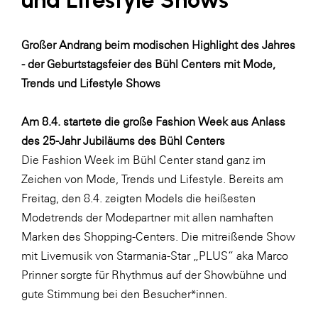
Fressnapf
FRoSTA
Großer Andrang beim modischen Highlight des Jahres
FV Energierohstoff & Kraftstoff
- der Geburtstagsfeier des Bühl Centers mit Mode,
Gardena
Trends und Lifestyle Shows
Gas Connect Austria
Am 8.4. startete die große Fashion Week aus Anlass
GBV - Verband gemeinnütziger
des 25-Jahr Jubiläums des Bühl Centers
Bauvereinigungen
Die Fashion Week im Bühl Center stand ganz im
Getzner Werkstoffe
Zeichen von Mode, Trends und Lifestyle. Bereits am
Heimat Österreich
Freitag, den 8.4. zeigten Models die heißesten
Modetrends der Modepartner mit allen namhaften
ikp
Marken des Shopping-Centers. Die mitreißende Show
Johnson & Johnson
mit Livemusik von Starmania-Star „PLUS“ aka Marco
JELD-WEN DANA
Prinner sorgte für Rhythmus auf der Showbühne und
gute Stimmung bei den Besucher*innen.
kosaplaner