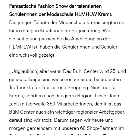
LAT Nitrogen
Fantastische Fashion Show der talentierten
Libro
SchülerInnen der Modeschule HLMHLW Krems
Die jungen Talente der Modeschule Krems sorgten mit
Lidl Österreich
Ihren mutigen Kreationen für Begeisterung. Wie
Die Menü-Manufaktur
vielseitig und praxisnahe die Ausbildung an der
MTH Retail Group
HLMHLW ist, haben die Schülerinnen und Schüler
eindrucksvoll gezeigt.
OMV
OptimaMed
„Unglaublich, aber wahr: Das Bühl Center wird 25, und
PAGRO
genauso lange sind wir schon einer der beliebtesten
Treffpunkte für Freizeit und Shopping. Nicht nur für
PHH Rechtsanwält:innen
Krems, sondern auch die ganze Region. Unser Team
Primark
zählt mittlerweile 350 MitarbeiterInnen, damit ist das
Salesforce
Bühl Center auch ein wichtiger regionaler Arbeitgeber,
darauf sind wir stolz. Darum sagen wir heute und
sebamed
morgen gemeinsam mit unseren 60 Shop-Partnern im
SeneCura