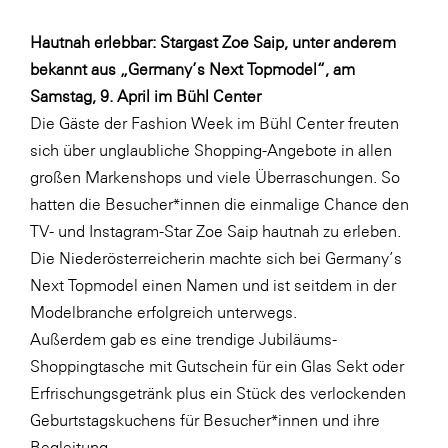
WKS Fachgruppe Finanzdienstleister
Hautnah erlebbar: Stargast Zoe Saip, unter anderem
bekannt aus „Germany’s Next Topmodel“, am
WK UBIT
Samstag, 9. April im Bühl Center
Zühlke
Die Gäste der Fashion Week im Bühl Center freuten
Media
sich über unglaubliche Shopping-Angebote in allen
großen Markenshops und viele Überraschungen. So
hatten die Besucher*innen die einmalige Chance den
TV- und Instagram-Star Zoe Saip hautnah zu erleben.
Die Niederösterreicherin machte sich bei Germany’s
Next Topmodel einen Namen und ist seitdem in der
Modelbranche erfolgreich unterwegs.
Außerdem gab es eine trendige Jubiläums-
Shoppingtasche mit Gutschein für ein Glas Sekt oder
Erfrischungsgetränk plus ein Stück des verlockenden
Geburtstagskuchens für Besucher*innen und ihre
Begleitung.