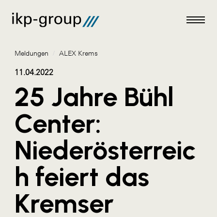
Meldungen
/
ALEX Krems
11.04.2022
25 Jahre Bühl
Meldungen
Center:
AKTUELLES
Niederösterreic
ACO
ALEX Krems
h feiert das
Amazon Web Services
Kremser
Artweger
AustroCel Hallein