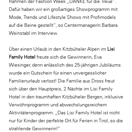
Rahmen der Fashion Week „DANKE für die Treue“.
SERVICE&MORE
Dafür haben wir ein großartiges Showprogramm mit
Mode, Trends und Lifestyle Shows mit Profimodels
SKINUANCE®
auf die Beine gestellt“, so Centermanagerin Barbara
Somfy
Weinstabl im Interview.
Sony DADC
Über einen Urlaub in den Kitzbüheler Alpen im
Lisi
SPIEGLTEC
Family Hotel
freute sich die Gewinnerin, Eva
STIHL Tirol
Wiesinger, denn anlässlich des 25-jährigen Jubiläums
Trend Micro
wurde ein Gutschein für einen unvergesslicher
Familienurlaub verlost! Die Familie aus Dross freut
TAG GmbH
sich über den Hauptpreis, 2 Nächte im Lisi Family
VALETTA
Hotel in den traumhaften Kitzbüheler Bergen, inklusive
Verband Druck Medien Österreich
Verwöhnprogramm und abwechslungsreichem
Aktivitätenprogramm. „Das Lisi Family Hotel ist nicht
Wirtschaftskammer Salzburg
nur für Kinder der perfekte Ort für Ferien in Tirol, so die
WKS Fachgruppe Fahrzeughandel und
strahlende Gewinnerin!“
Fahrzeugtechnik