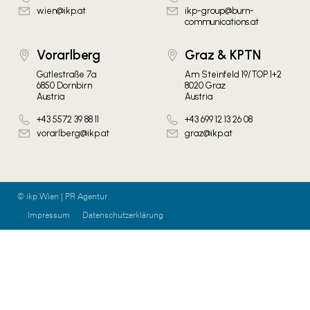
wien@ikp.at
ikp-group@burn-
communications.at
Vorarlberg
Graz & KPTN
Gütlestraße 7a
Am Steinfeld 19/TOP 1+2
6850 Dornbirn
8020 Graz
Austria
Austria
+43 5572 39 88 11
+43 699 12 13 26 08
vorarlberg@ikp.at
graz@ikp.at
© ikp Wien | PR Agentur
Impressum
Datenschutzerklärung