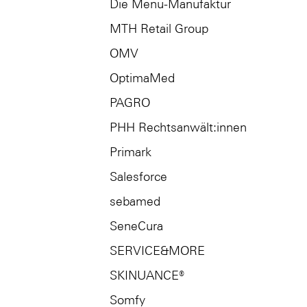
Die Menü-Manufaktur
MTH Retail Group
OMV
OptimaMed
PAGRO
PHH Rechtsanwält:innen
Primark
Salesforce
sebamed
SeneCura
SERVICE&MORE
SKINUANCE®
Somfy