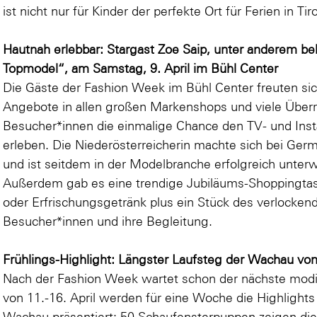
ist nicht nur für Kinder der perfekte Ort für Ferien in Ti
Hautnah erlebbar: Stargast Zoe Saip, unter anderem b
Topmodel“, am Samstag, 9. April im Bühl Center
Die Gäste der Fashion Week im Bühl Center freuten si
Angebote in allen großen Markenshops und viele Überr
Besucher*innen die einmalige Chance den TV- und Inst
erleben. Die Niederösterreicherin machte sich bei G
und ist seitdem in der Modelbranche erfolgreich unter
Außerdem gab es eine trendige Jubiläums-Shoppingtasc
oder Erfrischungsgetränk plus ein Stück des verlocke
Besucher*innen und ihre Begleitung.
Frühlings-Highlight: Längster Laufsteg der Wachau von 
Nach der Fashion Week wartet schon der nächste modi
von 11.-16. April werden für eine Woche die Highlight
Wachau präsentiert: 50 Schaufensterpuppen zeigen di