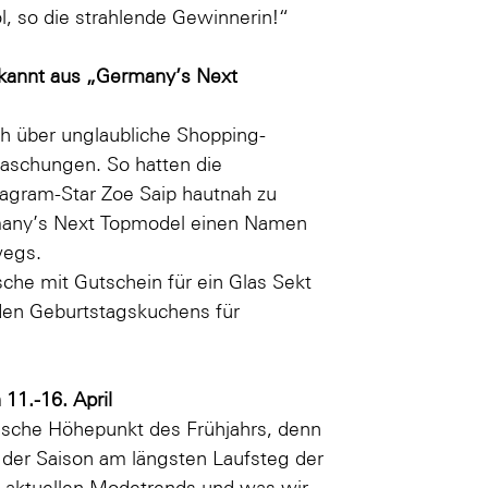
rol, so die strahlende Gewinnerin!“
ekannt aus „Germany’s Next
ch über unglaubliche Shopping-
aschungen. So hatten die
agram-Star Zoe Saip hautnah zu
ermany’s Next Topmodel einen Namen
wegs.
he mit Gutschein für ein Glas Sekt
nden Geburtstagskuchens für
11.-16. April
sche Höhepunkt des Frühjahrs, denn
s der Saison am längsten Laufsteg der
e aktuellen Modetrends und was wir