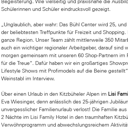
Begeisterung. Wie vielseitig und praxisnahe die Ausbi
Schülerinnen und Schüler eindrucksvoll gezeigt.
„Unglaublich, aber wahr: Das Bühl Center wird 25, und
der beliebtesten Treffpunkte für Freizeit und Shopping.
ganze Region. Unser Team zählt mittlerweile 350 Mitarb
auch ein wichtiger regionaler Arbeitgeber, darauf sind 
morgen gemeinsam mit unseren 60 Shop-Partnern im
für die Treue“. Dafür haben wir ein großartiges Show
Lifestyle Shows mit Profimodels auf die Beine gestell
Weinstabl im Interview.
Über einen Urlaub in den Kitzbüheler Alpen im
Lisi Fam
Eva Wiesinger, denn anlässlich des 25-jährigen Jubilä
unvergesslicher Familienurlaub verlost! Die Familie aus
2 Nächte im Lisi Family Hotel in den traumhaften Kitzbü
Verwöhnprogramm und abwechslungsreichem Aktivität