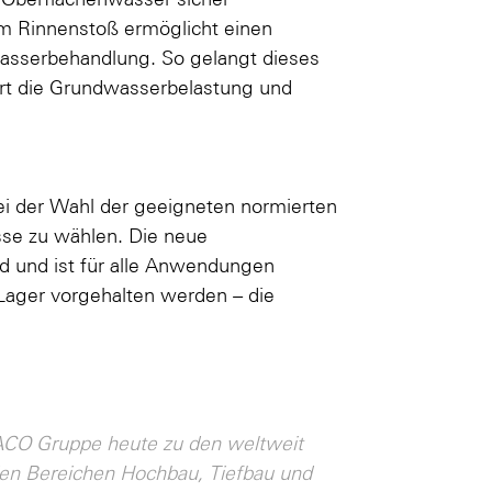
am Rinnenstoß ermöglicht einen
wasserbehandlung. So gelangt dieses
ert die Grundwasserbelastung und
ei der Wahl der geeigneten normierten
sse zu wählen. Die neue
nd und ist für alle Anwendungen
Lager vorgehalten werden – die
 ACO Gruppe heute zu den weltweit
en Bereichen Hochbau, Tiefbau und