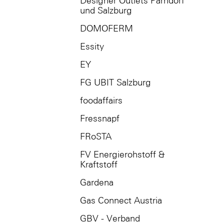
Designer Outlets Parndorf
und Salzburg
DOMOFERM
Essity
EY
FG UBIT Salzburg
foodaffairs
Fressnapf
FRoSTA
FV Energierohstoff &
Kraftstoff
Gardena
Gas Connect Austria
GBV - Verband