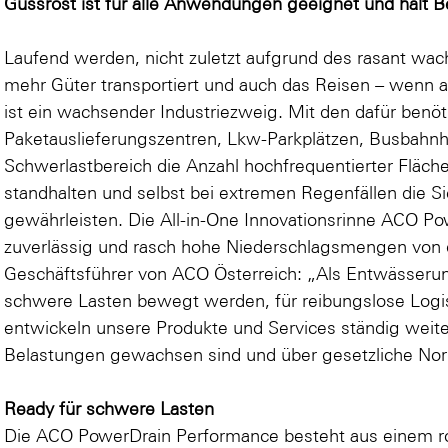
Gussrost ist für alle Anwendungen geeignet und hält B
Laufend werden, nicht zuletzt aufgrund des rasant wa
mehr Güter transportiert und auch das Reisen – wenn a
ist ein wachsender Industriezweig. Mit den dafür benö
Paketauslieferungszentren, Lkw-Parkplätzen, Busbahnh
Schwerlastbereich die Anzahl hochfrequentierter Fläc
standhalten und selbst bei extremen Regenfällen die 
gewährleisten. Die All-in-One Innovationsrinne ACO Po
zuverlässig und rasch hohe Niederschlagsmengen von di
Geschäftsführer von ACO Österreich: „Als Entwässerun
schwere Lasten bewegt werden, für reibungslose Logi
entwickeln unsere Produkte und Services ständig weite
Belastungen gewachsen sind und über gesetzliche No
Ready für schwere Lasten
Die ACO PowerDrain Performance besteht aus einem r