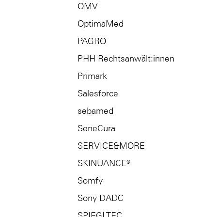
OMV
OptimaMed
PAGRO
PHH Rechtsanwält:innen
Primark
Salesforce
sebamed
SeneCura
SERVICE&MORE
SKINUANCE®
Somfy
Sony DADC
SPIEGLTEC