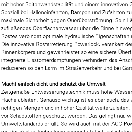
mit hoher Seitenwandstabilität und einem innovativen 
Speziell bei Halleneinfahrten, Rampen und Zufahrten zu
maximale Sicherheit gegen Querüberströmung: Sein Lä
zufließendes Oberflächenwasser über die Rinne hinw
Rostes verbindet optimale hydraulische Eigenschaften 
Die innovative Rostarretierung Powerlock, verankert de
Rinnenkörpers und gewährleistet so eine sichere Überf
integrierte Elastomerdämpfungen verhindern das Ansc
reduzieren so den Lärm im Straßenverkehr und bei Gar
Macht einfach dicht und schützt die Umwelt
Zeitgemäße Entwässerungstechnik muss hohe Wasserm
Fläche ableiten. Genauso wichtig ist es aber auch, das
richtigen Mengen und in hoher Qualität weiterzuleiten
vor Schadstoffen geschützt werden. Das gelingt nur, 
Umweltstandards erfüllt. So wird auch mit der ACO Po
mit der Seal-in Technologie ausgestattet ist, belastete