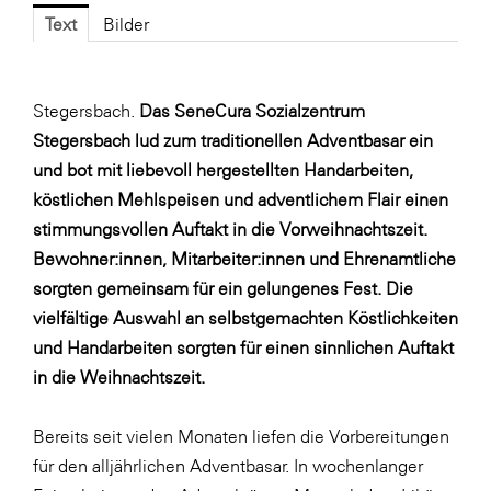
Fressnapf
Text
Bilder
FRoSTA
FV Energierohstoff & Kraftstoff
Stegersbach.
Das SeneCura Sozialzentrum
Gardena
Stegersbach lud zum traditionellen Adventbasar ein
Gas Connect Austria
und bot mit liebevoll hergestellten Handarbeiten,
köstlichen Mehlspeisen und adventlichem Flair einen
GBV - Verband gemeinnütziger
Bauvereinigungen
stimmungsvollen Auftakt in die Vorweihnachtszeit.
Bewohner:innen, Mitarbeiter:innen und Ehrenamtliche
Getzner Werkstoffe
sorgten gemeinsam für ein gelungenes Fest. Die
Heimat Österreich
vielfältige Auswahl an selbstgemachten Köstlichkeiten
ikp
und Handarbeiten sorgten für einen sinnlichen Auftakt
in die Weihnachtszeit.
Johnson & Johnson
JELD-WEN DANA
Bereits seit vielen Monaten liefen die Vorbereitungen
kosaplaner
für den alljährlichen Adventbasar. In wochenlanger