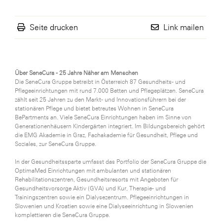
Seite drucken
Link mailen
Über SeneCura - 25 Jahre Näher am Menschen
Die SeneCura Gruppe betreibt in Österreich 87 Gesundheits- und
Pflegeeinrichtungen mit rund 7.000 Betten und Pflegeplätzen. SeneCura
zählt seit 25 Jahren zu den Markt- und Innovationsführern bei der
stationären Pflege und bietet betreutes Wohnen in SeneCura
BePartments an. Viele SeneCura Einrichtungen haben im Sinne von
Generationenhäusern Kindergärten integriert. Im Bildungsbereich gehört
die EMG Akademie in Graz, Fachakademie für Gesundheit, Pflege und
Soziales, zur SeneCura Gruppe.
In der Gesundheitssparte umfasst das Portfolio der SeneCura Gruppe die
OptimaMed Einrichtungen mit ambulanten und stationären
Rehabilitationszentren, Gesundheitsresorts mit Angeboten für
Gesundheitsvorsorge Aktiv (GVA) und Kur, Therapie- und
Trainingszentren sowie ein Dialysezentrum. Pflegeeinrichtungen in
Slowenien und Kroatien sowie eine Dialyseeinrichtung in Slowenien
komplettieren die SeneCura Gruppe.