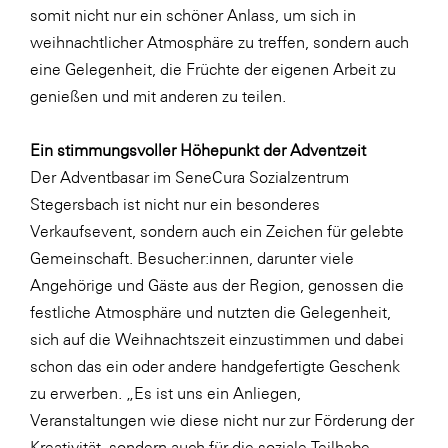
somit nicht nur ein schöner Anlass, um sich in
SERVICE&MORE
weihnachtlicher Atmosphäre zu treffen, sondern auch
SKINUANCE®
eine Gelegenheit, die Früchte der eigenen Arbeit zu
genießen und mit anderen zu teilen.
Somfy
Sony DADC
Ein stimmungsvoller Höhepunkt der Adventzeit
SPIEGLTEC
Der Adventbasar im SeneCura Sozialzentrum
Stegersbach ist nicht nur ein besonderes
STIHL Tirol
Verkaufsevent, sondern auch ein Zeichen für gelebte
Trend Micro
Gemeinschaft. Besucher:innen, darunter viele
TAG GmbH
Angehörige und Gäste aus der Region, genossen die
festliche Atmosphäre und nutzten die Gelegenheit,
VALETTA
sich auf die Weihnachtszeit einzustimmen und dabei
Verband Druck Medien Österreich
schon das ein oder andere handgefertigte Geschenk
Wirtschaftskammer Salzburg
zu erwerben. „Es ist uns ein Anliegen,
Veranstaltungen wie diese nicht nur zur Förderung der
WKS Fachgruppe Fahrzeughandel und
Fahrzeugtechnik
Kreativität, sondern auch für die soziale Teilhabe