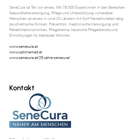
SeneCura ist Teil von emeis. Mit 78.000 Expert:innen in den Bereichen
Gesundheitsversorgung, Pflege und Unterstützung vulnerabler
Menschen ist emeis in rund 20 Ländern mit fünf Kernaktivitäten tätig:
psychiatrische Kliniken, Prävention, medizinische Versorgung und
Rehabilitationskliniken, Pflegeheime, häusliche Pflegedienste und
Einrichtungen für betreutes Wohnen.
www.senecura.at
www.optimamed.at
www.senecura.at/25-jahre-senecura/
Kontakt