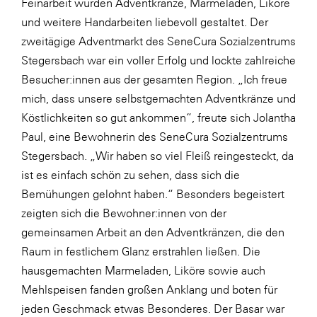
Feinarbeit wurden Adventkränze, Marmeladen, Liköre
LAT Nitrogen
und weitere Handarbeiten liebevoll gestaltet. Der
Libro
zweitägige Adventmarkt des SeneCura Sozialzentrums
Lidl Österreich
Stegersbach war ein voller Erfolg und lockte zahlreiche
Besucher:innen aus der gesamten Region. „Ich freue
Die Menü-Manufaktur
mich, dass unsere selbstgemachten Adventkränze und
MTH Retail Group
Köstlichkeiten so gut ankommen“, freute sich Jolantha
OMV
Paul, eine Bewohnerin des SeneCura Sozialzentrums
Stegersbach. „Wir haben so viel Fleiß reingesteckt, da
OptimaMed
ist es einfach schön zu sehen, dass sich die
PAGRO
Bemühungen gelohnt haben.“ Besonders begeistert
PHH Rechtsanwält:innen
zeigten sich die Bewohner:innen von der
gemeinsamen Arbeit an den Adventkränzen, die den
Primark
Raum in festlichem Glanz erstrahlen ließen. Die
Salesforce
hausgemachten Marmeladen, Liköre sowie auch
sebamed
Mehlspeisen fanden großen Anklang und boten für
jeden Geschmack etwas Besonderes. Der Basar war
SeneCura