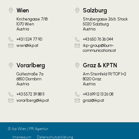
Wien
Salzburg
Kirchengasse 7/18
Strubergasse 26/6. Stock
1070 Wien
5020 Salzburg
Austria
Austria
+43 1 524 77 90
+43 650 76 36 044
wien@ikp.at
ikp-group@burn-
communications.at
Vorarlberg
Graz & KPTN
Gütlestraße 7a
Am Steinfeld 19/TOP 1+2
6850 Dornbirn
8020 Graz
Austria
Austria
+43 5572 39 88 11
+43 699 12 13 26 08
vorarlberg@ikp.at
graz@ikp.at
© ikp Wien | PR Agentur
Impressum
Datenschutzerklärung