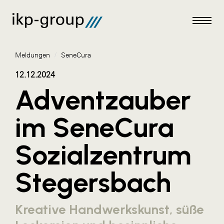
Meldungen
/
SeneCura
12.12.2024
Adventzauber
Meldungen
im SeneCura
AKTUELLES
Sozialzentrum
ACO
ALEX Krems
Stegersbach
Amazon Web Services
Artweger
Kreative Handwerkskunst, süße
AustroCel Hallein