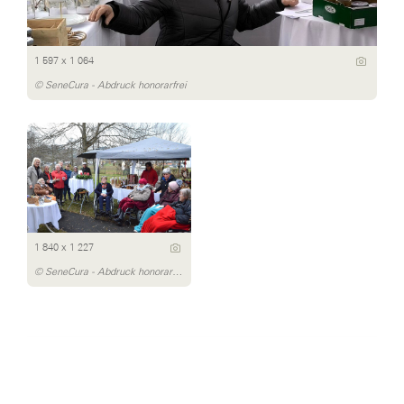
1 597 x 1 064
© SeneCura - Abdruck honorarfrei
1 840 x 1 227
© SeneCura - Abdruck honorarfrei