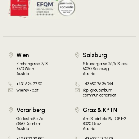
Wien
Salzburg
Kirchengasse 7/18
Strubergasse 26/6. Stock
1070 Wien
5020 Salzburg
Austria
Austria
+43 1 524 77 90
+43 650 76 36 044
wien@ikp.at
ikp-group@burn-
communications.at
Vorarlberg
Graz & KPTN
Gütlestraße 7a
Am Steinfeld 19/TOP 1+2
6850 Dornbirn
8020 Graz
Austria
Austria
+43 5572 39 88 11
+43 699 12 13 26 08