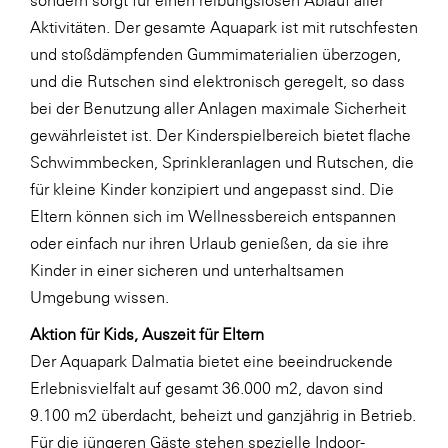
Aktivitäten. Der gesamte Aquapark ist mit rutschfesten
SERVICE&MORE
und stoßdämpfenden Gummimaterialien überzogen,
SKINUANCE®
und die Rutschen sind elektronisch geregelt, so dass
Somfy
bei der Benutzung aller Anlagen maximale Sicherheit
gewährleistet ist. Der Kinderspielbereich bietet flache
Sony DADC
Schwimmbecken, Sprinkleranlagen und Rutschen, die
SPIEGLTEC
für kleine Kinder konzipiert und angepasst sind. Die
STIHL Tirol
Eltern können sich im Wellnessbereich entspannen
oder einfach nur ihren Urlaub genießen, da sie ihre
Trend Micro
Kinder in einer sicheren und unterhaltsamen
TAG GmbH
Umgebung wissen.
VALETTA
Aktion für Kids, Auszeit für Eltern
Verband Druck Medien Österreich
Der Aquapark Dalmatia bietet eine beeindruckende
Erlebnisvielfalt auf gesamt 36.000 m2, davon sind
Wirtschaftskammer Salzburg
9.100 m2 überdacht, beheizt und ganzjährig in Betrieb.
WKS Fachgruppe Fahrzeughandel und
Für die jüngeren Gäste stehen spezielle Indoor-
Fahrzeugtechnik