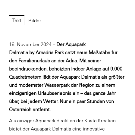
Fressnapf
FRoSTA
Text
Bilder
FV Energierohstoff & Kraftstoff
Gardena
18. November 2024 –
Der
Aquapark
Gas Connect Austria
Dalmatia
by
Amadria Park
setzt neue Maßstäbe für
GBV - Verband gemeinnütziger
den Familienurlaub an der Adria: Mit seiner
Bauvereinigungen
beeindruckenden, beheizten Indoor-Anlage auf 9.000
Getzner Werkstoffe
Quadratmetern lädt der Aquapark Dalmatia als größter
Heimat Österreich
und modernster Wasserpark der Region zu einem
einzigartigen Urlaubserlebnis ein – das ganze Jahr
ikp
über, bei jedem Wetter. Nur ein paar Stunden von
Johnson & Johnson
Österreich entfernt.
JELD-WEN DANA
Als einziger Aquapark direkt an der Küste Kroatien
kosaplaner
bietet der Aquapark Dalmatia eine innovative