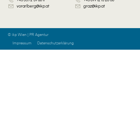
vorarlberg@ikp.at
graz@ikp.at
© ikp Wien | PR Agentur
Impressum
Datenschutzerklärung