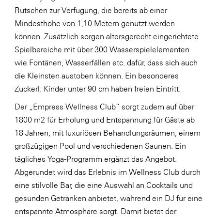
Rutschen zur Verfügung, die bereits ab einer
WKS Fachgruppe Finanzdienstleister
Mindesthöhe von 1,10 Metern genutzt werden
WK UBIT
können. Zusätzlich sorgen altersgerecht eingerichtete
Spielbereiche mit über 300 Wasserspielelementen
Zühlke
wie Fontänen, Wasserfällen etc. dafür, dass sich auch
Media
die Kleinsten austoben können. Ein besonderes
Zuckerl: Kinder unter 90 cm haben freien Eintritt.
Der „Empress Wellness Club“ sorgt zudem auf über
1800 m2 für Erholung und Entspannung für Gäste ab
18 Jahren, mit luxuriösen Behandlungsräumen, einem
großzügigen Pool und verschiedenen Saunen. Ein
tägliches Yoga-Programm ergänzt das Angebot.
Abgerundet wird das Erlebnis im Wellness Club durch
eine stilvolle Bar, die eine Auswahl an Cocktails und
gesunden Getränken anbietet, während ein DJ für eine
entspannte Atmosphäre sorgt. Damit bietet der