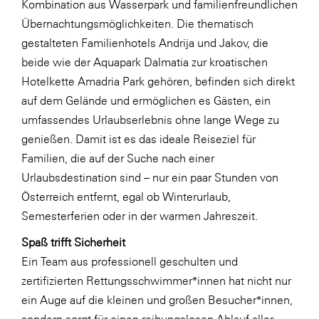
Kombination aus Wasserpark und familienfreundlichen
LAT Nitrogen
Übernachtungsmöglichkeiten. Die thematisch
Libro
gestalteten Familienhotels
Andrija
und
Jakov
, die
Lidl Österreich
beide wie der Aquapark Dalmatia zur kroatischen
Hotelkette Amadria Park gehören, befinden sich direkt
Die Menü-Manufaktur
auf dem Gelände und ermöglichen es Gästen, ein
MTH Retail Group
umfassendes Urlaubserlebnis ohne lange Wege zu
OMV
genießen. Damit ist es das ideale Reiseziel für
Familien, die auf der Suche nach einer
OptimaMed
Urlaubsdestination sind – nur ein paar Stunden von
PAGRO
Österreich entfernt, egal ob Winterurlaub,
PHH Rechtsanwält:innen
Semesterferien oder in der warmen Jahreszeit.
Primark
Spaß trifft Sicherheit
Ein Team aus professionell geschulten und
Salesforce
zertifizierten Rettungsschwimmer*innen hat nicht nur
sebamed
ein Auge auf die kleinen und großen Besucher*innen,
SeneCura
sondern sorgt für einen reibungslosen Ablauf aller