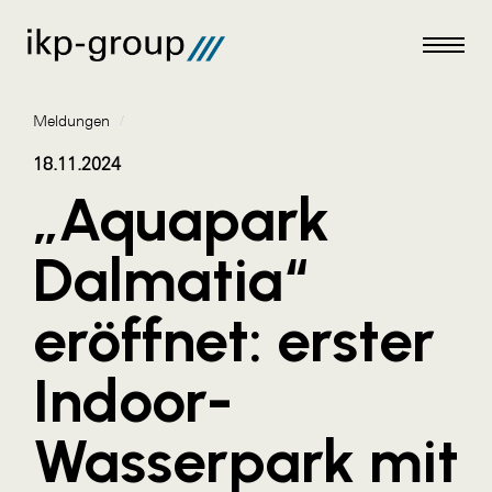
Meldungen
/
18.11.2024
„Aquapark
Meldungen
Dalmatia“
AKTUELLES
eröffnet: erster
ACO
ALEX Krems
Indoor-
Amazon Web Services
Wasserpark mit
Artweger
AustroCel Hallein