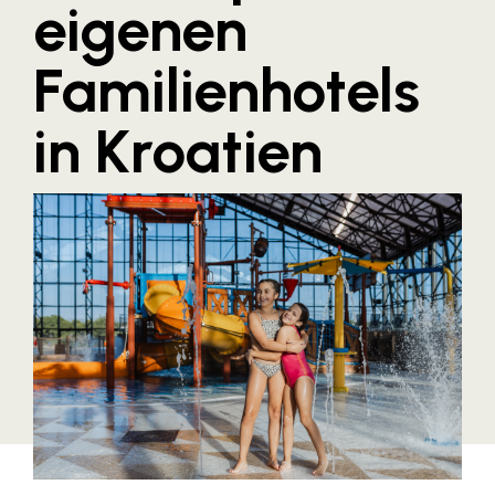
eigenen
Blaguss
Familienhotels
Bundesverband Sonnenschutztechnik
Cineplexx
in Kroatien
Colmobil Austria
Controller Institut
Darbo
Designer Outlets Parndorf und Salzburg
DOMOFERM
Essity
EY
FG UBIT Salzburg
foodaffairs