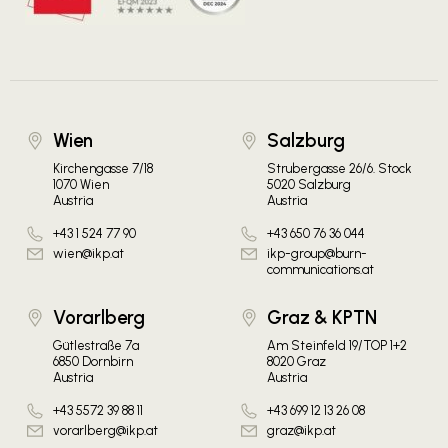
Wien
Salzburg
Kirchengasse 7/18
Strubergasse 26/6. Stock
1070 Wien
5020 Salzburg
Austria
Austria
+43 1 524 77 90
+43 650 76 36 044
wien@ikp.at
ikp-group@burn-
communications.at
Vorarlberg
Graz & KPTN
Gütlestraße 7a
Am Steinfeld 19/TOP 1+2
6850 Dornbirn
8020 Graz
Austria
Austria
+43 5572 39 88 11
+43 699 12 13 26 08
vorarlberg@ikp.at
graz@ikp.at