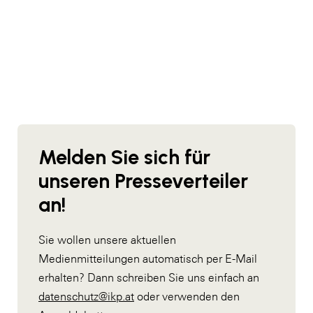
SERVICE&MORE
SKINUANCE®
Somfy
Sony DADC
SPIEGLTEC
STIHL Tirol
Melden Sie sich für
Trend Micro
unseren Presseverteiler
TAG GmbH
an!
VALETTA
Sie wollen unsere aktuellen
Verband Druck Medien Österreich
Medienmitteilungen automatisch per E-Mail
Wirtschaftskammer Salzburg
erhalten? Dann schreiben Sie uns einfach an
datenschutz@ikp.at
oder verwenden den
WKS Fachgruppe Fahrzeughandel und
Fahrzeugtechnik