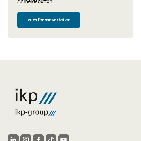
Anmeldebutton.
WKS Fachgruppe Finanzdienstleister
zum Presseverteiler
WK UBIT
Zühlke
Media