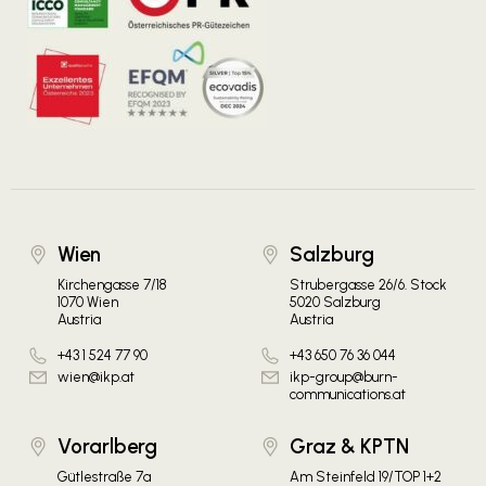
Wien
Salzburg
Kirchengasse 7/18
Strubergasse 26/6. Stock
1070 Wien
5020 Salzburg
Austria
Austria
+43 1 524 77 90
+43 650 76 36 044
wien@ikp.at
ikp-group@burn-
communications.at
Vorarlberg
Graz & KPTN
Gütlestraße 7a
Am Steinfeld 19/TOP 1+2