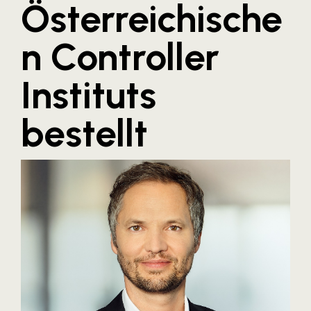
Österreichische
Blaguss
n Controller
Bundesverband Sonnenschutztechnik
Cineplexx
Instituts
Colmobil Austria
Controller Institut
bestellt
Darbo
Designer Outlets Parndorf und Salzburg
DOMOFERM
Essity
EY
FG UBIT Salzburg
foodaffairs