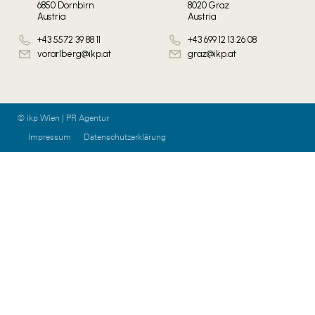
6850 Dornbirn
8020 Graz
Austria
Austria
+43 5572 39 88 11
+43 699 12 13 26 08
vorarlberg@ikp.at
graz@ikp.at
© ikp Wien | PR Agentur
Impressum
Datenschutzerklärung