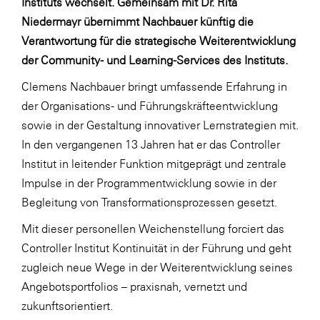
Instituts wechselt. Gemeinsam mit Dr. Rita
LAT Nitrogen
Niedermayr übernimmt Nachbauer künftig die
Libro
Verantwortung für die strategische Weiterentwicklung
Lidl Österreich
der Community- und Learning-Services des Instituts.
Die Menü-Manufaktur
Clemens Nachbauer bringt umfassende Erfahrung in
der Organisations- und Führungskräfteentwicklung
MTH Retail Group
sowie in der Gestaltung innovativer Lernstrategien mit.
OMV
In den vergangenen 13 Jahren hat er das Controller
OptimaMed
Institut in leitender Funktion mitgeprägt und zentrale
Impulse in der Programmentwicklung sowie in der
PAGRO
Begleitung von Transformationsprozessen gesetzt.
PHH Rechtsanwält:innen
Mit dieser personellen Weichenstellung forciert das
Primark
Controller Institut Kontinuität in der Führung und geht
Salesforce
zugleich neue Wege in der Weiterentwicklung seines
Angebotsportfolios – praxisnah, vernetzt und
sebamed
zukunftsorientiert.
SeneCura