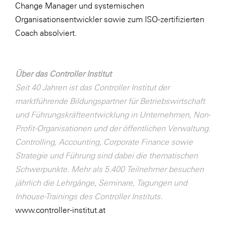
Change Manager und systemischen
WKS Fachgruppe Finanzdienstleister
Organisationsentwickler sowie zum ISO-zertifizierten
Coach absolviert.
WK UBIT
Zühlke
Über das Controller Institut
Media
Seit 40 Jahren ist das Controller Institut der
marktführende Bildungspartner für Betriebswirtschaft
und Führungskräfteentwicklung in Unternehmen, Non-
Profit-Organisationen und der öffentlichen Verwaltung.
Controlling, Accounting, Corporate Finance sowie
Strategie und Führung sind dabei die thematischen
Schwerpunkte. Mehr als 5.400 Teilnehmer besuchen
jährlich die Lehrgänge, Seminare, Tagungen und
Inhouse-Trainings des Controller Instituts.
www.controller-institut.at