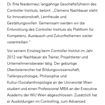
Dr. Rita Niedermayr, langjährige Geschäftsführerin des
SERVICE&MORE
Controller Instituts, betont: „Clemens Nachbauer steht
SKINUANCE®
für Innovationskraft, Lernfreude und
Gestaltungswillen. Gemeinsam werden wir die
Somfy
Entwicklung des Controller Instituts als Plattform für
Sony DADC
Kompetenz, Austausch und Zukunftsthemen weiter
SPIEGLTEC
vorantreiben.“
STIHL Tirol
Vor seinem Einstieg beim Controller Institut im Jahr
2012 war Nachbauer als Trainer, Projektleiter und
Trend Micro
Unternehmensberater tätig. Der gebürtige
TAG GmbH
Oberösterreicher hat Bildungswissenschaft,
VALETTA
Tiefenpsychologie, Philosophie und
Kultur-/Sozialanthropologie an der Universität Wien
Verband Druck Medien Österreich
studiert und einen Professional MBA an der Executive
Wirtschaftskammer Salzburg
Academy der WU Wien abgeschlossen. Zusätzlich hat
WKS Fachgruppe Fahrzeughandel und
er Ausbildungen im Controlling, zum Advanced
Fahrzeugtechnik