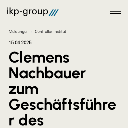
Meldungen
/
Controller Institut
15.04.2025
Clemens
Meldungen
Nachbauer
AKTUELLES
zum
ACO
ALEX Krems
Geschäftsführe
Amazon Web Services
r des
Artweger
AustroCel Hallein