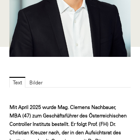
Fressnapf
FRoSTA
FV Energierohstoff & Kraftstoff
Gardena
Gas Connect Austria
GBV - Verband gemeinnütziger
Bauvereinigungen
Getzner Werkstoffe
Text
Bilder
Heimat Österreich
ikp
Mit April 2025 wurde Mag. Clemens Nachbauer,
Johnson & Johnson
MBA (47) zum Geschäftsführer des Österreichischen
JELD-WEN DANA
Controller Instituts bestellt. Er folgt Prof. (FH) Dr.
kosaplaner
Christian Kreuzer nach, der in den Aufsichtsrat des