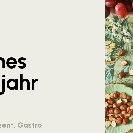
hes
jahr
zent, Gastro