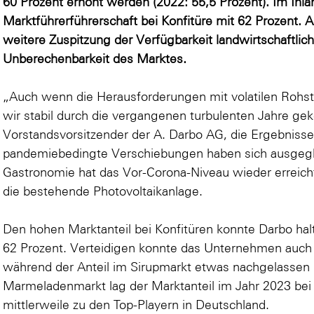
60 Prozent erhöht werden (2022: 55,5 Prozent). Im Inla
Marktführerführerschaft bei Konfitüre mit 62 Prozent. 
weitere Zuspitzung der Verfügbarkeit landwirtschaftlic
Unberechenbarkeit des Marktes.
„Auch wenn die Herausforderungen mit volatilen Rohsto
wir stabil durch die vergangenen turbulenten Jahre g
Vorstandsvorsitzender der A. Darbo AG, die Ergebnisse
pandemiebedingte Verschiebungen haben sich ausgegl
Gastronomie hat das Vor-Corona-Niveau wieder erreicht
die bestehende Photovoltaikanlage.
Den hohen Marktanteil bei Konfitüren konnte Darbo hal
62 Prozent. Verteidigen konnte das Unternehmen auch 
während der Anteil im Sirupmarkt etwas nachgelassen 
Marmeladenmarkt lag der Marktanteil im Jahr 2023 bei
mittlerweile zu den Top-Playern in Deutschland.