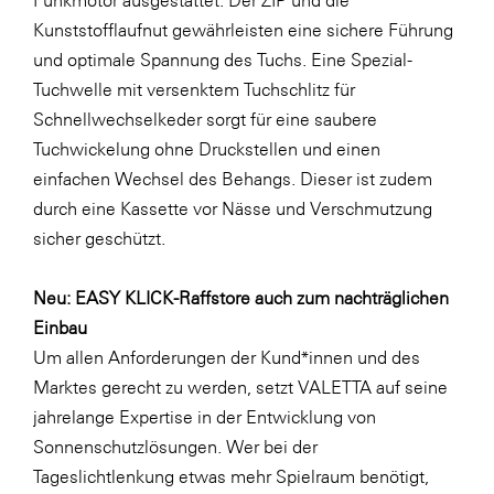
Funkmotor ausgestattet. Der ZIP und die
Kunststofflaufnut gewährleisten eine sichere Führung
SERVICE&MORE
und optimale Spannung des Tuchs. Eine Spezial-
SKINUANCE®
Tuchwelle mit versenktem Tuchschlitz für
Somfy
Schnellwechselkeder sorgt für eine saubere
Tuchwickelung ohne Druckstellen und einen
Sony DADC
einfachen Wechsel des Behangs. Dieser ist zudem
SPIEGLTEC
durch eine Kassette vor Nässe und Verschmutzung
STIHL Tirol
sicher geschützt.
Trend Micro
Neu: EASY KLICK-Raffstore auch zum nachträglichen
TAG GmbH
Einbau
VALETTA
Um allen Anforderungen der Kund*innen und des
Marktes gerecht zu werden, setzt VALETTA auf seine
Verband Druck Medien Österreich
jahrelange Expertise in der Entwicklung von
Wirtschaftskammer Salzburg
Sonnenschutzlösungen. Wer bei der
WKS Fachgruppe Fahrzeughandel und
Tageslichtlenkung etwas mehr Spielraum benötigt,
Fahrzeugtechnik