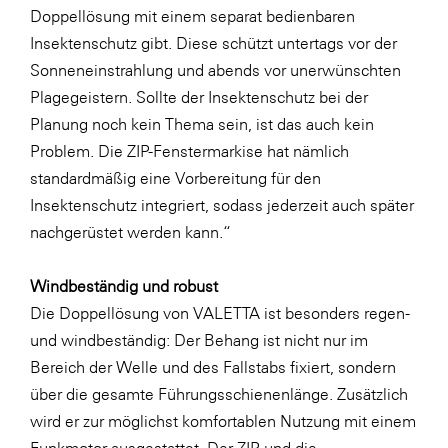
LAT Nitrogen
Doppellösung mit einem separat bedienbaren
Insektenschutz gibt. Diese schützt untertags vor der
Libro
Sonneneinstrahlung und abends vor unerwünschten
Lidl Österreich
Plagegeistern. Sollte der Insektenschutz bei der
Die Menü-Manufaktur
Planung noch kein Thema sein, ist das auch kein
Problem. Die ZIP-Fenstermarkise hat nämlich
MTH Retail Group
standardmäßig eine Vorbereitung für den
OMV
Insektenschutz integriert, sodass jederzeit auch später
OptimaMed
nachgerüstet werden kann.“
PAGRO
Windbeständig und robust
PHH Rechtsanwält:innen
Die Doppellösung von VALETTA ist besonders regen-
Primark
und windbeständig: Der Behang ist nicht nur im
Bereich der Welle und des Fallstabs fixiert, sondern
Salesforce
über die gesamte Führungsschienenlänge. Zusätzlich
sebamed
wird er zur möglichst komfortablen Nutzung mit einem
SeneCura