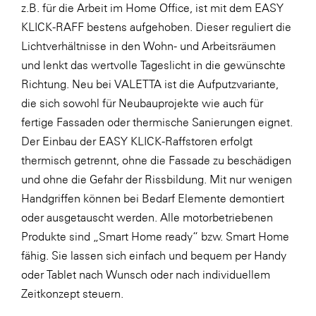
z.B. für die Arbeit im Home Office, ist mit dem EASY
WKS Fachgruppe Finanzdienstleister
KLICK-RAFF bestens aufgehoben. Dieser reguliert die
Lichtverhältnisse in den Wohn- und Arbeitsräumen
WK UBIT
und lenkt das wertvolle Tageslicht in die gewünschte
Zühlke
Richtung. Neu bei VALETTA ist die Aufputzvariante,
die sich sowohl für Neubauprojekte wie auch für
Media
fertige Fassaden oder thermische Sanierungen eignet.
Der Einbau der EASY KLICK-Raffstoren erfolgt
thermisch getrennt, ohne die Fassade zu beschädigen
und ohne die Gefahr der Rissbildung. Mit nur wenigen
Handgriffen können bei Bedarf Elemente demontiert
oder ausgetauscht werden. Alle motorbetriebenen
Produkte sind „Smart Home ready“ bzw. Smart Home
fähig. Sie lassen sich einfach und bequem per Handy
oder Tablet nach Wunsch oder nach individuellem
Zeitkonzept steuern.