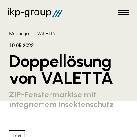
Meldungen
/
VALETTA
19.05.2022
Doppellösung
Meldungen
von VALETTA
AKTUELLES
ACO
ZIP-Fenstermarkise mit
ALEX Krems
integriertem Insektenschutz
Amazon Web Services
Artweger
AustroCel Hallein
Text