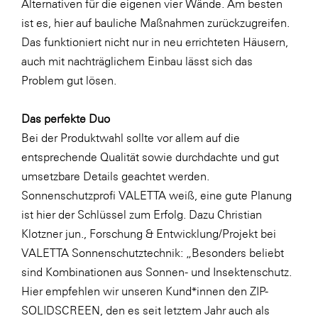
Alternativen für die eigenen vier Wände. Am besten
Fressnapf
ist es, hier auf bauliche Maßnahmen zurückzugreifen.
FRoSTA
Das funktioniert nicht nur in neu errichteten Häusern,
FV Energierohstoff & Kraftstoff
auch mit nachträglichem Einbau lässt sich das
Problem gut lösen.
Gardena
Gas Connect Austria
Das perfekte Duo
GBV - Verband gemeinnütziger
Bei der Produktwahl sollte vor allem auf die
Bauvereinigungen
entsprechende Qualität sowie durchdachte und gut
Getzner Werkstoffe
umsetzbare Details geachtet werden.
Sonnenschutzprofi VALETTA weiß, eine gute Planung
Heimat Österreich
ist hier der Schlüssel zum Erfolg. Dazu Christian
ikp
Klotzner jun., Forschung & Entwicklung/Projekt bei
Johnson & Johnson
VALETTA Sonnenschutztechnik: „Besonders beliebt
sind Kombinationen aus Sonnen- und Insektenschutz.
JELD-WEN DANA
Hier empfehlen wir unseren Kund*innen den ZIP-
kosaplaner
SOLIDSCREEN, den es seit letztem Jahr auch als