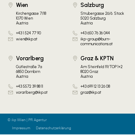
Wien
Salzburg
Kirchengasse 7/18
Strubergasse 26/6. Stock
1070 Wien
5020 Salzburg
Austria
Austria
+43 1 524 77 90
+43 650 76 36 044
wien@ikp.at
ikp-group@burn-
communications.at
Vorarlberg
Graz & KPTN
Gütlestraße 7a
Am Steinfeld 19/TOP 1+2
6850 Dornbirn
8020 Graz
Austria
Austria
+43 5572 39 88 11
+43 699 12 13 26 08
vorarlberg@ikp.at
graz@ikp.at
© ikp Wien | PR Agentur
Impressum
Datenschutzerklärung