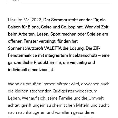
Blaguss
Bundesverband Sonnenschutztechnik
Linz, im Mai 2022_
Der Sommer steht vor der Tür, die
Cineplexx
Saison für Biene, Gelse und Co. beginnt. Wer viel Zeit
beim Arbeiten, Lesen, Sport machen oder Spielen am
Colmobil Austria
offenen Fenster verbringt, für den hat
Controller Institut
Sonnenschutzprofi VALETTA die Lösung. Die ZIP-
Darbo
Fenstermarkise mit integriertem Insektenschutz – eine
ganzheitliche Produktfamilie, die vielseitig und
Designer Outlets Parndorf und Salzburg
individuell einsetzbar ist.
DOMOFERM
Essity
Wenn es draußen immer wärmer wird, erwachen auch
die kleinen stechenden Quälgeister wieder zum
EY
Leben. Wer auf sich, seine Familie und die Umwelt
FG UBIT Salzburg
achtet, greift ungern zu chemischen Mitteln und sucht
foodaffairs
nach nachhaltigeren und vor allem gesünderen