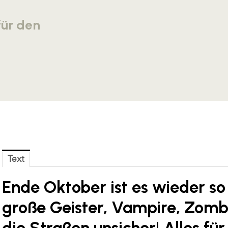
für den
Text
Ende Oktober ist es wieder so 
große Geister, Vampire, Zom
die Straßen unsicher! Alles fü