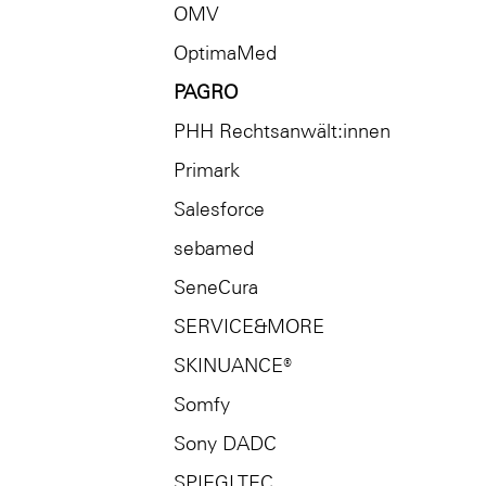
OMV
OptimaMed
PAGRO
PHH Rechtsanwält:innen
Primark
Salesforce
sebamed
SeneCura
SERVICE&MORE
SKINUANCE®
Somfy
Sony DADC
SPIEGLTEC