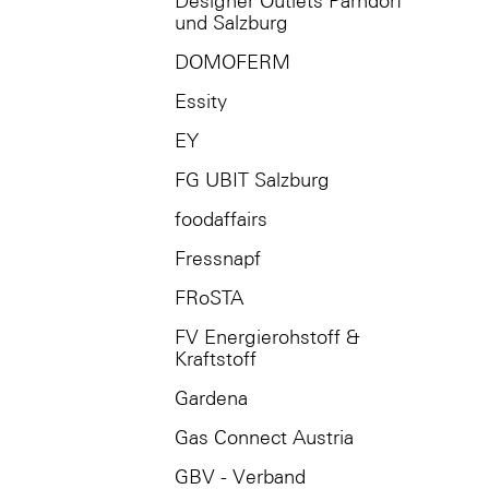
Designer Outlets Parndorf
und Salzburg
DOMOFERM
Essity
EY
FG UBIT Salzburg
foodaffairs
Fressnapf
FRoSTA
FV Energierohstoff &
Kraftstoff
Gardena
Gas Connect Austria
GBV - Verband