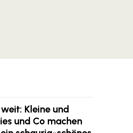
weit: Kleine und
bies und Co machen
r ein schaurig-schönes