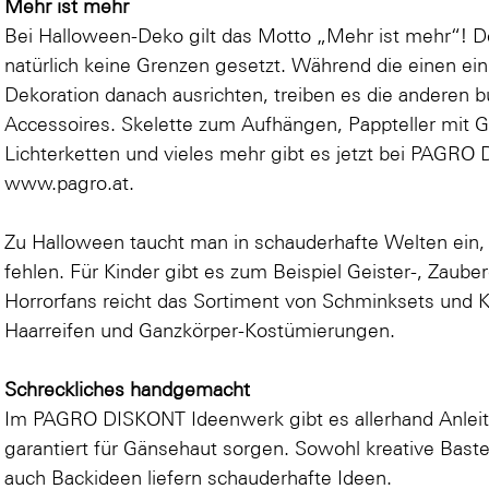
Mehr ist mehr
Bei Halloween-Deko gilt das Motto „Mehr ist mehr“! Der
natürlich keine Grenzen gesetzt. Während die einen ein
Dekoration danach ausrichten, treiben es die anderen 
Accessoires.
Skelette
zum Aufhängen,
Pappteller
mit G
Lichterketten
und vieles mehr gibt es jetzt bei PAGRO
www.pagro.at
.
Zu Halloween taucht man in schauderhafte Welten ein, 
fehlen. Für Kinder gibt es zum Beispiel Geister-, Zaube
Horrorfans reicht das Sortiment von Schminksets und K
Haarreifen und Ganzkörper-Kostümierungen.
Schreckliches handgemacht
Im PAGRO DISKONT Ideenwerk gibt es allerhand Anleitu
garantiert für Gänsehaut sorgen. Sowohl kreative
Baste
auch
Backideen
liefern schauderhafte Ideen.