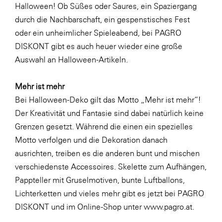
LAT Nitrogen
Halloween! Ob Süßes oder Saures, ein Spaziergang
durch die Nachbarschaft, ein gespenstisches Fest
Libro
oder ein unheimlicher Spieleabend, bei PAGRO
Lidl Österreich
DISKONT gibt es auch heuer wieder eine große
Die Menü-Manufaktur
Auswahl an Halloween-Artikeln.
MTH Retail Group
Mehr ist mehr
OMV
Bei Halloween-Deko gilt das Motto „Mehr ist mehr“!
OptimaMed
Der Kreativität und Fantasie sind dabei natürlich keine
Grenzen gesetzt. Während die einen ein spezielles
PAGRO
Motto verfolgen und die Dekoration danach
PHH Rechtsanwält:innen
ausrichten, treiben es die anderen bunt und mischen
Primark
verschiedenste Accessoires.
Skelette
zum Aufhängen,
Pappteller
mit Gruselmotiven, bunte
Luftballons
,
Salesforce
Lichterketten
und vieles mehr gibt es jetzt bei PAGRO
sebamed
DISKONT und im Online-Shop unter
www.pagro.at
.
SeneCura