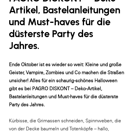
Fressnapf
Artikel, Bastelanleitungen
FRoSTA
und Must-haves für die
FV Energierohstoff & Kraftstoff
düsterste Party des
Gardena
Jahres.
Gas Connect Austria
GBV - Verband gemeinnütziger
Bauvereinigungen
Ende Oktober ist es wieder so weit: Kleine und große
Getzner Werkstoffe
Geister, Vampire, Zombies und Co machen die Straßen
unsicher! Alles für ein schaurig-schönes Halloween
Heimat Österreich
gibt es bei PAGRO DISKONT – Deko-Artikel,
ikp
Bastelanleitungen und Must-haves für die düsterste
Johnson & Johnson
Party des Jahres.
JELD-WEN DANA
Kürbisse, die Grimassen schneiden, Spinnweben, die
kosaplaner
von der Decke baumeln und Totenköpfe – hallo,