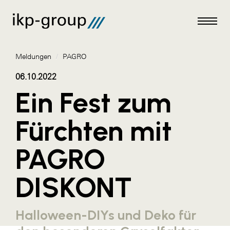
Meldungen
/
PAGRO
06.10.2022
Ein Fest zum
Meldungen
Fürchten mit
AKTUELLES
PAGRO
ACO
ALEX Krems
DISKONT
Amazon Web Services
Artweger
Halloween-DIYs und Deko für
AustroCel Hallein