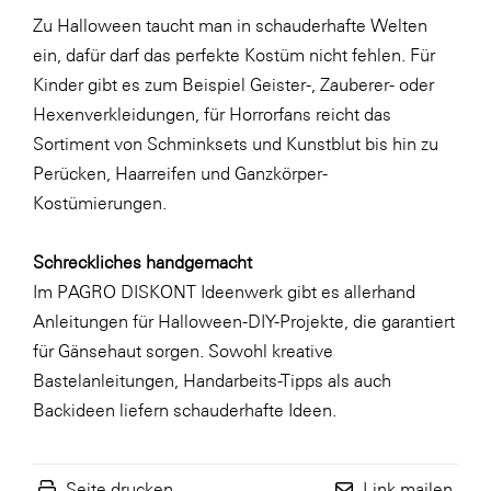
Zu Halloween taucht man in schauderhafte Welten
SERVICE&MORE
ein, dafür darf das perfekte Kostüm nicht fehlen. Für
SKINUANCE®
Kinder gibt es zum Beispiel Geister-, Zauberer- oder
Somfy
Hexenverkleidungen, für Horrorfans reicht das
Sortiment von Schminksets und Kunstblut bis hin zu
Sony DADC
Perücken, Haarreifen und Ganzkörper-
SPIEGLTEC
Kostümierungen.
STIHL Tirol
Schreckliches handgemacht
Trend Micro
Im PAGRO DISKONT Ideenwerk gibt es allerhand
TAG GmbH
Anleitungen für Halloween-DIY-Projekte, die garantiert
VALETTA
für Gänsehaut sorgen. Sowohl kreative
Bastelanleitungen
,
Handarbeits-Tipps
als auch
Verband Druck Medien Österreich
Backideen
liefern schauderhafte Ideen.
Wirtschaftskammer Salzburg
WKS Fachgruppe Fahrzeughandel und
Fahrzeugtechnik
Seite drucken
Link mailen