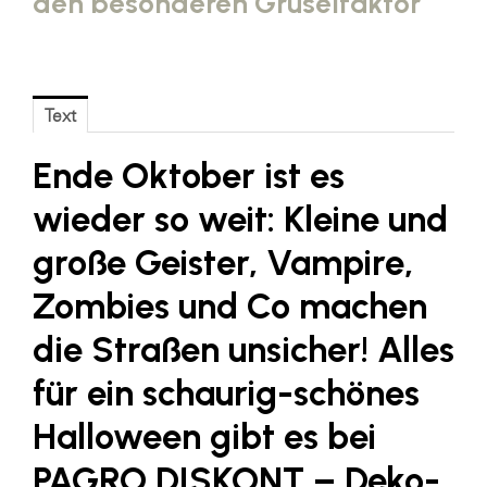
den besonderen Gruselfaktor
Blaguss
Bundesverband Sonnenschutztechnik
Cineplexx
Text
Colmobil Austria
Ende Oktober ist es
Controller Institut
wieder so weit: Kleine und
Darbo
große Geister, Vampire,
Designer Outlets Parndorf und Salzburg
Zombies und Co machen
DOMOFERM
Essity
die Straßen unsicher! Alles
EY
für ein schaurig-schönes
FG UBIT Salzburg
Halloween gibt es bei
foodaffairs
PAGRO DISKONT – Deko-