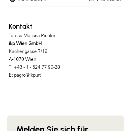
WKS Fachgruppe Finanzdienstleister
WK UBIT
Kontakt
Zühlke
Teresa Melissa Pichler
ikp Wien GmbH
Media
Kirchengasse 7/18
A-1070 Wien
T: +43 - 1 - 524 77 90-28
E:
pagro@ikp.at
Melden Sie sich für