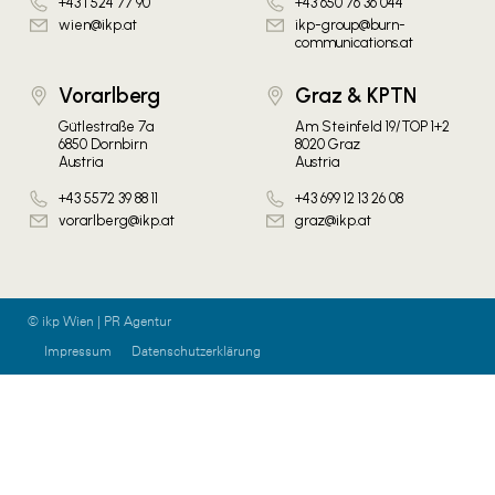
+43 1 524 77 90
+43 650 76 36 044
wien@ikp.at
ikp-group@burn-
communications.at
Vorarlberg
Graz & KPTN
Gütlestraße 7a
Am Steinfeld 19/TOP 1+2
6850 Dornbirn
8020 Graz
Austria
Austria
+43 5572 39 88 11
+43 699 12 13 26 08
vorarlberg@ikp.at
graz@ikp.at
© ikp Wien | PR Agentur
Impressum
Datenschutzerklärung