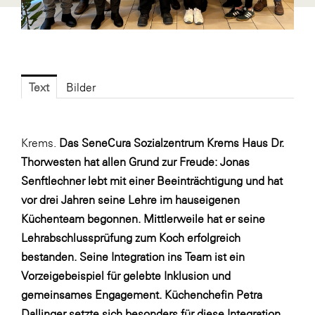
Fressnapf
FRoSTA
FV Energierohstoff & Kraftstoff
Gardena
Text
Bilder
Gas Connect Austria
GBV - Verband gemeinnütziger
Krems.
Das SeneCura Sozialzentrum Krems Haus Dr.
Bauvereinigungen
Thorwesten hat allen Grund zur Freude: Jonas
Getzner Werkstoffe
Senftlechner lebt mit einer Beeinträchtigung und hat
Heimat Österreich
vor drei Jahren seine Lehre im hauseigenen
Küchenteam begonnen. Mittlerweile hat er seine
ikp
Lehrabschlussprüfung zum Koch erfolgreich
Johnson & Johnson
bestanden. Seine Integration ins Team ist ein
JELD-WEN DANA
Vorzeigebeispiel für gelebte Inklusion und
gemeinsames Engagement. Küchenchefin Petra
kosaplaner
Dallinger setzte sich besonders für diese Integration