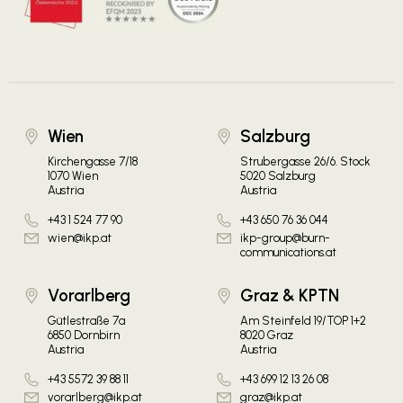
Wien
Salzburg
Kirchengasse 7/18
Strubergasse 26/6. Stock
1070 Wien
5020 Salzburg
Austria
Austria
+43 1 524 77 90
+43 650 76 36 044
wien@ikp.at
ikp-group@burn-
communications.at
Vorarlberg
Graz & KPTN
Gütlestraße 7a
Am Steinfeld 19/TOP 1+2
6850 Dornbirn
8020 Graz
Austria
Austria
+43 5572 39 88 11
+43 699 12 13 26 08
vorarlberg@ikp.at
graz@ikp.at