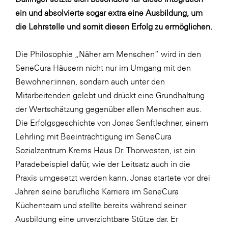
LAT Nitrogen
ein und absolvierte sogar extra eine Ausbildung, um
Libro
die Lehrstelle und somit diesen Erfolg zu ermöglichen.
Lidl Österreich
Die Philosophie „Näher am Menschen“ wird in den
Die Menü-Manufaktur
SeneCura Häusern nicht nur im Umgang mit den
MTH Retail Group
Bewohner:innen, sondern auch unter den
Mitarbeitenden gelebt und drückt eine Grundhaltung
OMV
der Wertschätzung gegenüber allen Menschen aus.
OptimaMed
Die Erfolgsgeschichte von Jonas Senftlechner, einem
PAGRO
Lehrling mit Beeinträchtigung im SeneCura
Sozialzentrum Krems Haus Dr. Thorwesten, ist ein
PHH Rechtsanwält:innen
Paradebeispiel dafür, wie der Leitsatz auch in die
Primark
Praxis umgesetzt werden kann. Jonas startete vor drei
Salesforce
Jahren seine berufliche Karriere im SeneCura
Küchenteam und stellte bereits während seiner
sebamed
Ausbildung eine unverzichtbare Stütze dar. Er
SeneCura