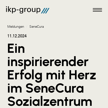
Meldungen
/
SeneCura
11.12.2024
Ein
Meldungen
inspirierender
AKTUELLES
Erfolg mit Herz
ACO
ALEX Krems
im SeneCura
Amazon Web Services
Sozialzentrum
Artweger
AustroCel Hallein