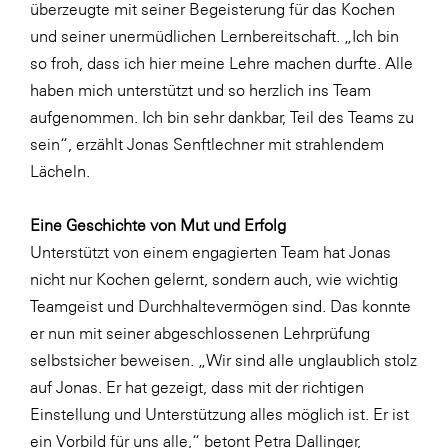
überzeugte mit seiner Begeisterung für das Kochen
SERVICE&MORE
und seiner unermüdlichen Lernbereitschaft. „Ich bin
so froh, dass ich hier meine Lehre machen durfte. Alle
SKINUANCE®
haben mich unterstützt und so herzlich ins Team
Somfy
aufgenommen. Ich bin sehr dankbar, Teil des Teams zu
Sony DADC
sein“, erzählt Jonas Senftlechner mit strahlendem
Lächeln.
SPIEGLTEC
STIHL Tirol
Eine Geschichte von Mut und Erfolg
Trend Micro
Unterstützt von einem engagierten Team hat Jonas
nicht nur Kochen gelernt, sondern auch, wie wichtig
TAG GmbH
Teamgeist und Durchhaltevermögen sind. Das konnte
VALETTA
er nun mit seiner abgeschlossenen Lehrprüfung
Verband Druck Medien Österreich
selbstsicher beweisen. „Wir sind alle unglaublich stolz
auf Jonas. Er hat gezeigt, dass mit der richtigen
Wirtschaftskammer Salzburg
Einstellung und Unterstützung alles möglich ist. Er ist
WKS Fachgruppe Fahrzeughandel und
ein Vorbild für uns alle,“ betont Petra Dallinger,
Fahrzeugtechnik