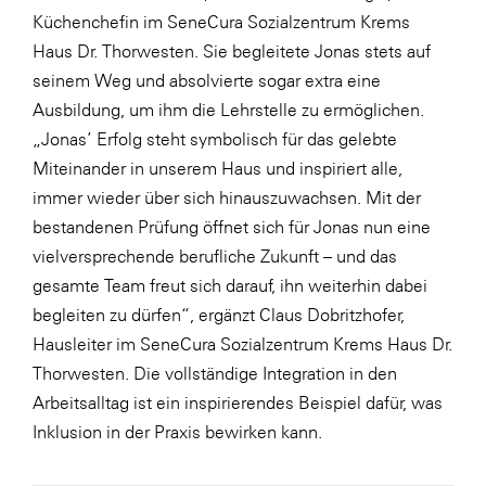
Küchenchefin im SeneCura Sozialzentrum Krems
WKS Fachgruppe Finanzdienstleister
Haus Dr. Thorwesten. Sie begleitete Jonas stets auf
WK UBIT
seinem Weg und absolvierte sogar extra eine
Ausbildung, um ihm die Lehrstelle zu ermöglichen.
Zühlke
„Jonas’ Erfolg steht symbolisch für das gelebte
Media
Miteinander in unserem Haus und inspiriert alle,
immer wieder über sich hinauszuwachsen. Mit der
bestandenen Prüfung öffnet sich für Jonas nun eine
vielversprechende berufliche Zukunft – und das
gesamte Team freut sich darauf, ihn weiterhin dabei
begleiten zu dürfen“, ergänzt Claus Dobritzhofer,
Hausleiter im SeneCura Sozialzentrum Krems Haus Dr.
Thorwesten. Die vollständige Integration in den
Arbeitsalltag ist ein inspirierendes Beispiel dafür, was
Inklusion in der Praxis bewirken kann.