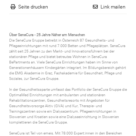
Seite drucken
Link mailen
Über SeneCura - 25 Jahre Näher am Menschen
Die SeneCura Gruppe betreibt in Österreich 87 Gesundheits- und
Pflegeeinrichtungen mit rund 7.000 Betten und Pflegeplätzen. SeneCura
zählt seit 25 Jahren zu den Markt- und Innovationsführern bei der
stationären Pflege und bietet betreutes Wohnen in SeneCura
BePartments an. Viele SeneCura Einrichtungen haben im Sinne von
Generationenhäusern Kindergärten integriert. Im Bildungsbereich gehört
die EMG Akademie in Graz, Fachakademie für Gesundheit, Pflege und
Soziales, zur SeneCura Gruppe.
In der Gesundheitssparte umfasst das Portfolio der SeneCura Gruppe die
OptimaMed Einrichtungen mit ambulanten und stationären
Rehabilitationszentren, Gesundheitsresorts mit Angeboten für
Gesundheitsvorsorge Aktiv (GVA) und Kur, Therapie- und
Trainingszentren sowie ein Dialysezentrum. Pflegeeinrichtungen in
Slowenien und Kroatien sowie eine Dialyseeinrichtung in Slowenien
komplettieren die SeneCura Gruppe.
SeneCura ist Teil von emeis. Mit 78.000 Expert:innen in den Bereichen