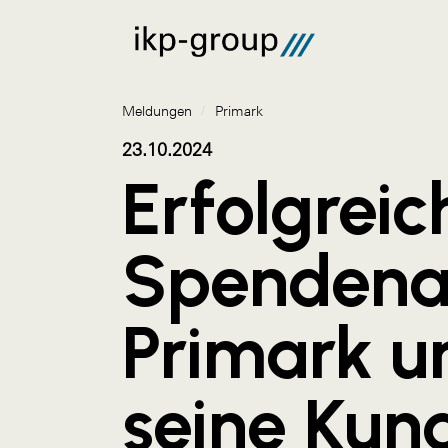
Meldungen
/
Primark
23.10.2024
Erfolgreic
Spendenak
Primark u
seine Kun