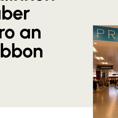
über
ro an
Ribbon