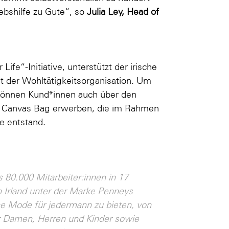
ebshilfe zu Gute“, so
Julia Ley, Head of
fe“-Initiative, unterstützt der irische
t der Wohltätigkeitsorganisation. Um
 können Kund*innen auch über den
on Canvas Bag erwerben, die im Rahmen
e entstand.
s 80.000 Mitarbeiter:innen in 17
 Irland unter der Marke Penneys
he Mode für jedermann zu bieten, von
ür Damen, Herren und Kinder sowie