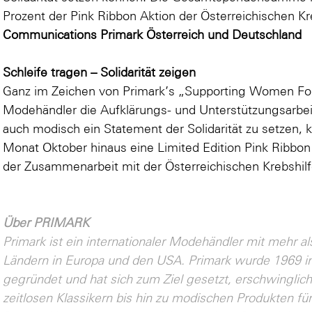
Prozent der Pink Ribbon Aktion der Österreichischen Kr
Communications Primark Österreich und Deutschland
Schleife tragen – Solidarität zeigen
Ganz im Zeichen von Primark’s „Supporting Women For Li
Modehändler die Aufklärungs- und Unterstützungsarbei
auch modisch ein Statement der Solidarität zu setzen,
Monat Oktober hinaus eine Limited Edition Pink Ribb
der Zusammenarbeit mit der Österreichischen Krebshilf
Über PRIMARK
Primark ist ein internationaler Modehändler mit mehr al
Ländern in Europa und den USA. Primark wurde 1969 in
gegründet und hat sich zum Ziel gesetzt, erschwinglic
zeitlosen Klassikern bis hin zu modischen Produkten f