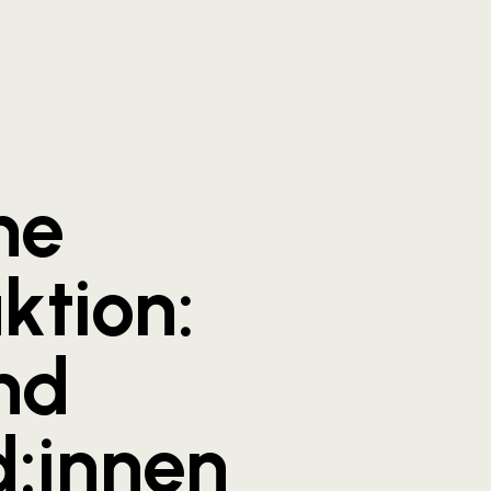
he
tion:
nd
d:innen