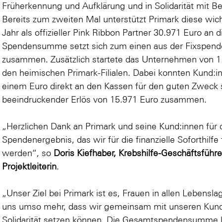
Früherkennung und Aufklärung und in Solidarität mit B
Bereits zum zweiten Mal unterstützt Primark diese wich
Jahr als offizieller Pink Ribbon Partner 30.971 Euro an d
Spendensumme setzt sich zum einen aus der Fixspend
zusammen. Zusätzlich startete das Unternehmen von 1.
den heimischen Primark-Filialen. Dabei konnten Kund:in
einem Euro direkt an den Kassen für den guten Zweck
beeindruckender Erlös von 15.971 Euro zusammen.
„Herzlichen Dank an Primark und seine Kund:innen für
Spendenergebnis, das wir für die finanzielle Soforthilf
werden“, so
Doris Kiefhaber, Krebshilfe-Geschäftsführ
Projektleiterin
.
„Unser Ziel bei Primark ist es, Frauen in allen Lebensl
uns umso mehr, dass wir gemeinsam mit unseren Kund:i
Solidarität setzen können. Die Gesamtspendensumme k