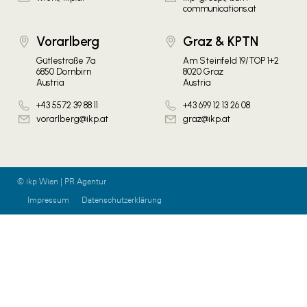
communications.at
Vorarlberg
Graz & KPTN
Gütlestraße 7a
Am Steinfeld 19/TOP 1+2
6850 Dornbirn
8020 Graz
Austria
Austria
+43 5572 39 88 11
+43 699 12 13 26 08
vorarlberg@ikp.at
graz@ikp.at
© ikp Wien | PR Agentur
Impressum
Datenschutzerklärung