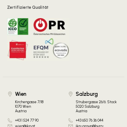
Zertifizierte Qualität
Wien
Salzburg
Kirchengasse 7/18
Strubergasse 26/6. Stock
1070 Wien
5020 Salzburg
Austria
Austria
+43 1 524 77 90
+43 650 76 36 044
wien@ikp.at
ikp-group@burn-