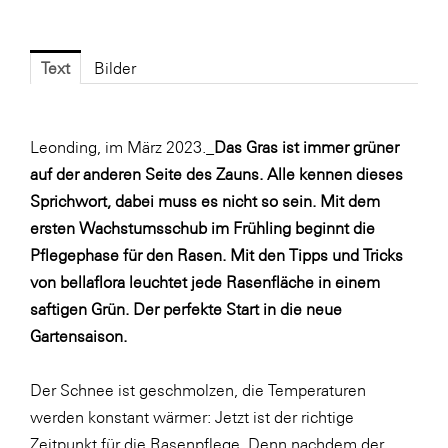
Fressnapf
FRoSTA
Text
Bilder
FV Energierohstoff & Kraftstoff
Gardena
Leonding, im März 2023._
Das Gras ist immer grüner
Gas Connect Austria
auf der anderen Seite des Zauns. Alle kennen dieses
GBV - Verband gemeinnütziger
Sprichwort, dabei muss es nicht so sein. Mit dem
Bauvereinigungen
ersten Wachstumsschub im Frühling beginnt die
Getzner Werkstoffe
Pflegephase für den Rasen. Mit den Tipps und Tricks
Heimat Österreich
von bellaflora leuchtet jede Rasenfläche in einem
saftigen Grün. Der perfekte Start in die neue
ikp
Gartensaison.
Johnson & Johnson
JELD-WEN DANA
Der Schnee ist geschmolzen, die Temperaturen
werden konstant wärmer: Jetzt ist der richtige
kosaplaner
Zeitpunkt für die Rasenpflege. Denn nachdem der