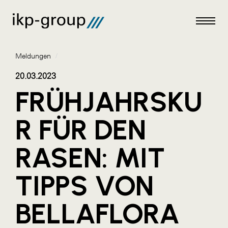
Meldungen
/
20.03.2023
FRÜHJAHRSKU
Meldungen
R FÜR DEN
AKTUELLES
RASEN: MIT
ACO
ALEX Krems
TIPPS VON
Amazon Web Services
BELLAFLORA
Artweger
AustroCel Hallein