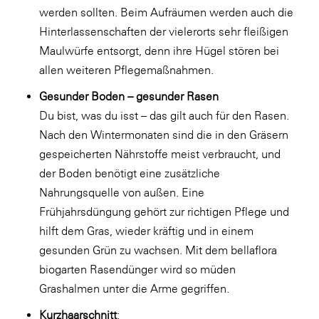
werden sollten. Beim Aufräumen werden auch die
SERVICE&MORE
Hinterlassenschaften der vielerorts sehr fleißigen
SKINUANCE®
Maulwürfe entsorgt, denn ihre Hügel stören bei
allen weiteren Pflegemaßnahmen.
Somfy
Gesunder Boden – gesunder Rasen
Sony DADC
Du bist, was du isst – das gilt auch für den Rasen.
SPIEGLTEC
Nach den Wintermonaten sind die in den Gräsern
STIHL Tirol
gespeicherten Nährstoffe meist verbraucht, und
der Boden benötigt eine zusätzliche
Trend Micro
Nahrungsquelle von außen. Eine
TAG GmbH
Frühjahrsdüngung gehört zur richtigen Pflege und
VALETTA
hilft dem Gras, wieder kräftig und in einem
gesunden Grün zu wachsen. Mit dem bellaflora
Verband Druck Medien Österreich
biogarten Rasendünger wird so müden
Wirtschaftskammer Salzburg
Grashalmen unter die Arme gegriffen.
WKS Fachgruppe Fahrzeughandel und
Kurzhaarschnitt
:
Fahrzeugtechnik