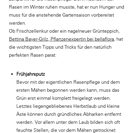
LAT Nitrogen
Rasen im Winter ruhen musste, hat er nun Hunger und
Libro
muss für die anstehende Gartensaison vorbereitet
werden.
Lidl Österreich
Ob Frischzellenkur oder ein nagelneuer Grünteppich,
Die Menü-Manufaktur
Bettina Bayer-Grilz, Pflanzenexpertin bei bellaflora
, hat
MTH Retail Group
die wichtigsten Tipps und Tricks für den natürlich
perfekten Rasen parat:
OMV
OptimaMed
Frühjahrsputz
PAGRO
Bevor mit der eigentlichen Rasenpflege und dem
PHH Rechtsanwält:innen
ersten Mähen begonnen werden kann, muss das
Grün erst einmal komplett freigelegt werden.
Primark
Letztes liegengebliebenes Herbstlaub und kleine
Salesforce
Äste können durch gründliches Abharken entfernt
sebamed
werden. Vor allem unter dem Laub bilden sich oft
feuchte Stellen, die vor dem Mähen getrocknet
SeneCura