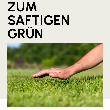
ZUM
Blaguss
SAFTIGEN
Bundesverband Sonnenschutztechnik
Cineplexx
GRÜN
Colmobil Austria
Controller Institut
Darbo
Designer Outlets Parndorf und Salzburg
DOMOFERM
Essity
EY
FG UBIT Salzburg
foodaffairs