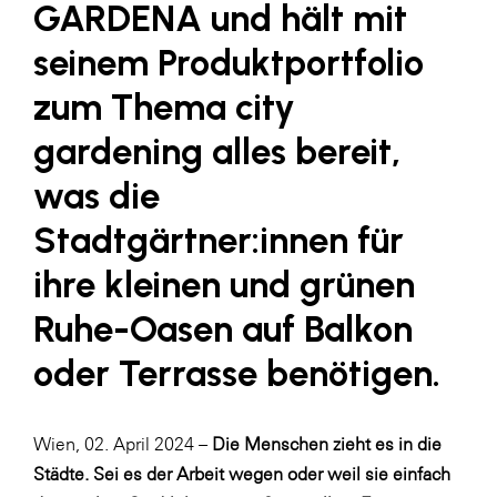
GARDENA und hält mit
SERVICE&MORE
seinem Produktportfolio
SKINUANCE®
zum Thema city
Somfy
gardening alles bereit,
Sony DADC
was die
SPIEGLTEC
Stadtgärtner:innen für
STIHL Tirol
ihre kleinen und grünen
Trend Micro
TAG GmbH
Ruhe-Oasen auf Balkon
VALETTA
oder Terrasse benötigen.
Verband Druck Medien Österreich
Wirtschaftskammer Salzburg
Wien, 02. April 2024 –
Die Menschen zieht es in die
WKS Fachgruppe Fahrzeughandel und
Städte. Sei es der Arbeit wegen oder weil sie einfach
Fahrzeugtechnik