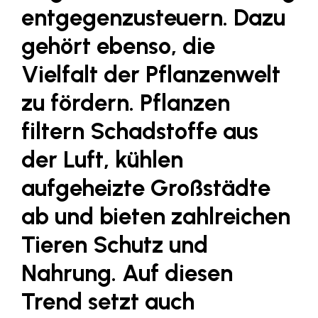
LAT Nitrogen
entgegenzusteuern. Dazu
Libro
gehört ebenso, die
Lidl Österreich
Vielfalt der Pflanzenwelt
Die Menü-Manufaktur
zu fördern. Pflanzen
MTH Retail Group
filtern Schadstoffe aus
OMV
der Luft, kühlen
OptimaMed
aufgeheizte Großstädte
PAGRO
ab und bieten zahlreichen
PHH Rechtsanwält:innen
Tieren Schutz und
Primark
Salesforce
Nahrung. Auf diesen
sebamed
Trend setzt auch
SeneCura