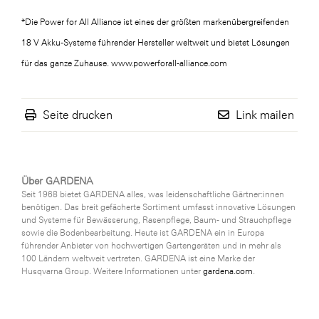
*Die Power for All Alliance ist eines der größten markenübergreifenden
18 V Akku-Systeme führender Hersteller weltweit und bietet Lösungen
für das ganze Zuhause.
www.powerforall-alliance.com
Seite drucken
Link mailen
Über GARDENA
Seit 1968 bietet GARDENA alles, was leidenschaftliche Gärtner:innen
benötigen. Das breit gefächerte Sortiment umfasst innovative Lösungen
und Systeme für Bewässerung, Rasenpflege, Baum- und Strauchpflege
sowie die Bodenbearbeitung. Heute ist GARDENA ein in Europa
führender Anbieter von hochwertigen Gartengeräten und in mehr als
100 Ländern weltweit vertreten. GARDENA ist eine Marke der
Husqvarna Group. Weitere Informationen unter
gardena.com
.