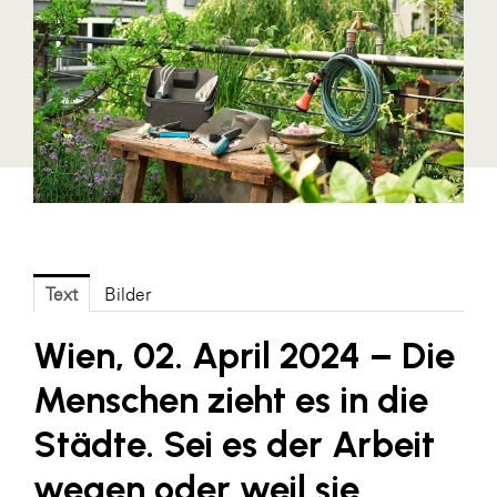
Blaguss
Bundesverband Sonnenschutztechnik
Cineplexx
Colmobil Austria
Controller Institut
Darbo
Designer Outlets Parndorf und Salzburg
Text
Bilder
DOMOFERM
Wien, 02. April 2024 –
Die
Essity
EY
Menschen zieht es in die
FG UBIT Salzburg
Städte. Sei es der Arbeit
foodaffairs
wegen oder weil sie