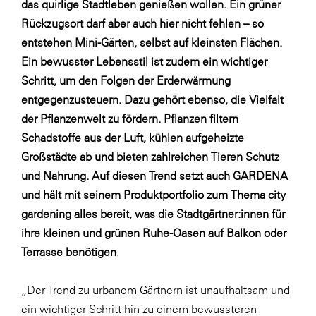
das quirlige Stadtleben genießen wollen. Ein grüner
Rückzugsort darf aber auch hier nicht fehlen – so
WKS Fachgruppe Finanzdienstleister
entstehen Mini-Gärten, selbst auf kleinsten Flächen.
WK UBIT
Ein bewusster Lebensstil ist zudem ein wichtiger
Zühlke
Schritt, um den Folgen der Erderwärmung
entgegenzusteuern. Dazu gehört ebenso, die Vielfalt
Media
der Pflanzenwelt zu fördern. Pflanzen filtern
Schadstoffe aus der Luft, kühlen aufgeheizte
Großstädte ab und bieten zahlreichen Tieren Schutz
und Nahrung. Auf diesen Trend setzt auch GARDENA
und hält mit seinem Produktportfolio zum Thema city
gardening alles bereit, was die Stadtgärtner:innen für
ihre kleinen und grünen Ruhe-Oasen auf Balkon oder
Terrasse benötigen
.
„Der Trend zu urbanem Gärtnern ist unaufhaltsam und
ein wichtiger Schritt hin zu einem bewussteren