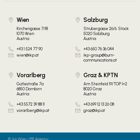
Wien
Salzburg
Kirchengasse 7/18
Strubergasse 26/6. Stock
1070 Wien
5020 Salzburg
Austria
Austria
+43 1 524 77 90
+43 650 76 36 044
wien@ikp.at
ikp-group@burn-
communications.at
Vorarlberg
Graz & KPTN
Gütlestraße 7a
Am Steinfeld 19/TOP 1+2
6850 Dornbirn
8020 Graz
Austria
Austria
+43 5572 39 88 11
+43 699 12 13 26 08
vorarlberg@ikp.at
graz@ikp.at
© ikp Wien | PR Agentur