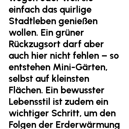
Fressnapf
einfach das quirlige
FRoSTA
Stadtleben genießen
FV Energierohstoff & Kraftstoff
wollen. Ein grüner
Gardena
Rückzugsort darf aber
Gas Connect Austria
auch hier nicht fehlen – so
GBV - Verband gemeinnütziger
Bauvereinigungen
entstehen Mini-Gärten,
Getzner Werkstoffe
selbst auf kleinsten
Heimat Österreich
Flächen. Ein bewusster
ikp
Lebensstil ist zudem ein
Johnson & Johnson
wichtiger Schritt, um den
JELD-WEN DANA
Folgen der Erderwärmung
kosaplaner