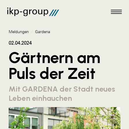
Meldungen
/
Gardena
02.04.2024
Gärtnern am
Meldungen
Puls der Zeit
AKTUELLES
ACO
Mit GARDENA der Stadt neues
ALEX Krems
Leben einhauchen
Amazon Web Services
Artweger
AustroCel Hallein