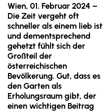
Fressnapf
Wien, 01. Februar 2024 –
FRoSTA
Die Zeit vergeht oft
FV Energierohstoff & Kraftstoff
schneller als einem lieb ist
Gardena
und dementsprechend
Gas Connect Austria
gehetzt fühlt sich der
GBV - Verband gemeinnütziger
Bauvereinigungen
Großteil der
Getzner Werkstoffe
österreichischen
Heimat Österreich
Bevölkerung. Gut, dass es
ikp
den Garten als
Johnson & Johnson
Erholungsraum gibt, der
JELD-WEN DANA
einen wichtigen Beitrag
kosaplaner