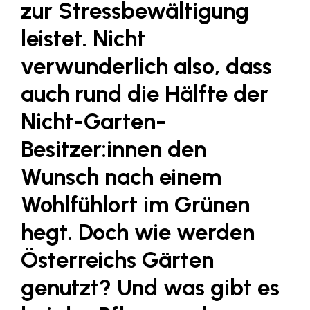
zur Stressbewältigung
LAT Nitrogen
leistet. Nicht
Libro
Lidl Österreich
verwunderlich also, dass
Die Menü-Manufaktur
auch rund die Hälfte der
MTH Retail Group
Nicht-Garten-
OMV
Besitzer:innen den
OptimaMed
Wunsch nach einem
PAGRO
Wohlfühlort im Grünen
PHH Rechtsanwält:innen
hegt. Doch wie werden
Primark
Österreichs Gärten
Salesforce
genutzt? Und was gibt es
sebamed
SeneCura