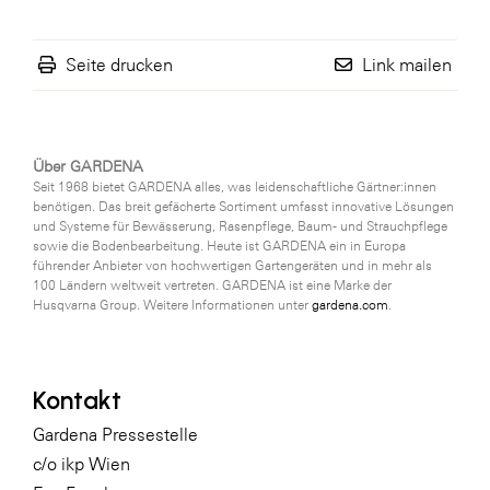
Seite drucken
Link mailen
Über GARDENA
Seit 1968 bietet GARDENA alles, was leidenschaftliche Gärtner:innen
benötigen. Das breit gefächerte Sortiment umfasst innovative Lösungen
und Systeme für Bewässerung, Rasenpflege, Baum- und Strauchpflege
sowie die Bodenbearbeitung. Heute ist GARDENA ein in Europa
führender Anbieter von hochwertigen Gartengeräten und in mehr als
100 Ländern weltweit vertreten. GARDENA ist eine Marke der
Husqvarna Group. Weitere Informationen unter
gardena.com
.
Kontakt
Gardena Pressestelle
c/o ikp Wien