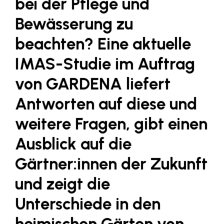
bei der Pflege und
SERVICE&MORE
Bewässerung zu
SKINUANCE®
beachten? Eine aktuelle
Somfy
IMAS-Studie im Auftrag
Sony DADC
von GARDENA liefert
SPIEGLTEC
Antworten auf diese und
STIHL Tirol
weitere Fragen, gibt einen
Trend Micro
Ausblick auf die
TAG GmbH
Gärtner:innen der Zukunft
VALETTA
Verband Druck Medien Österreich
und zeigt die
Wirtschaftskammer Salzburg
Unterschiede in den
WKS Fachgruppe Fahrzeughandel und
heimischen Gärten von
Fahrzeugtechnik