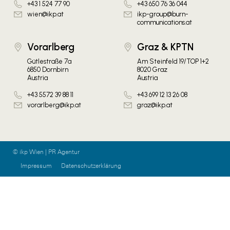
+43 1 524 77 90
+43 650 76 36 044
wien@ikp.at
ikp-group@burn-
communications.at
Vorarlberg
Graz & KPTN
Gütlestraße 7a
Am Steinfeld 19/TOP 1+2
6850 Dornbirn
8020 Graz
Austria
Austria
+43 5572 39 88 11
+43 699 12 13 26 08
vorarlberg@ikp.at
graz@ikp.at
© ikp Wien | PR Agentur
Impressum
Datenschutzerklärung