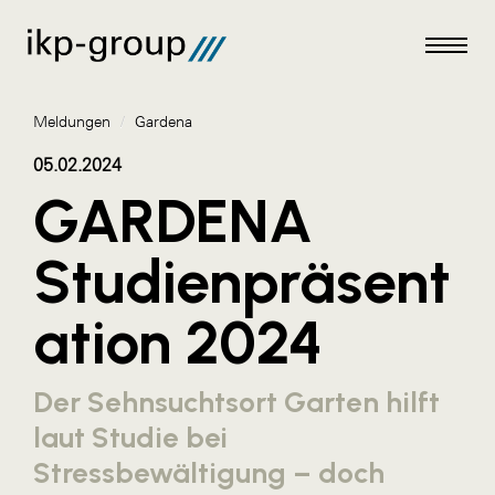
Meldungen
/
Gardena
05.02.2024
GARDENA
Meldungen
Studienpräsent
AKTUELLES
ation 2024
ACO
ALEX Krems
Der Sehnsuchtsort Garten hilft
Amazon Web Services
laut Studie bei
Artweger
Stressbewältigung – doch
AustroCel Hallein