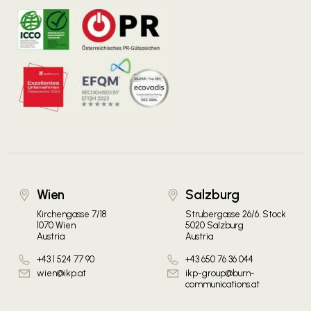
Wien
Salzburg
Kirchengasse 7/18
Strubergasse 26/6. Stock
1070 Wien
5020 Salzburg
Austria
Austria
+43 1 524 77 90
+43 650 76 36 044
wien@ikp.at
ikp-group@burn-
communications.at