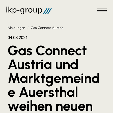
Meldungen
/
Gas Connect Austria
04.03.2021
Gas Connect
Meldungen
Austria und
AKTUELLES
Marktgemeind
ACO
ALEX Krems
e Auersthal
Amazon Web Services
weihen neuen
Artweger
AustroCel Hallein