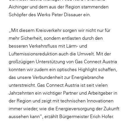
Aichinger und dem aus der Region stammenden
SERVICE&MORE
Schöpfer des Werks Peter Dissauer ein.
SKINUANCE®
Somfy
„Mit diesem Kreisverkehr sorgen wir nicht nur für
mehr Sicherheit, sondern entlasten durch den
Sony DADC
besseren Verkehrsfluss mit Lärm- und
SPIEGLTEC
Luftemissionsreduktion auch die Umwelt. Mit der
STIHL Tirol
großzügigen Unterstützung von Gas Connect Austria
konnten wir zudem ein optisches Highlight schaffen,
Trend Micro
das unsere Verbundenheit zur Energiebranche
TAG GmbH
unterstreicht. Gas Connect Austria ist seit vielen
VALETTA
Jahrzehnten ein wichtiger Partner und Arbeitgeber in
der Region und zeigt mit technischen Innovationen
Verband Druck Medien Österreich
immer wieder, wie die Energieversorgung der Zukunft
Wirtschaftskammer Salzburg
aussehen kann“, erzählt Bürgermeister Erich Hofer.
WKS Fachgruppe Fahrzeughandel und
Fahrzeugtechnik