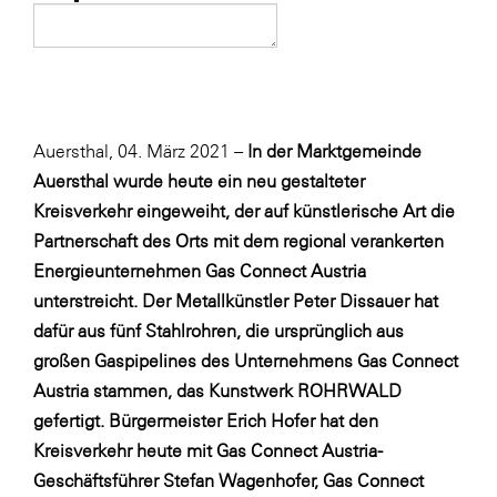
Fressnapf
FRoSTA
FV Energierohstoff & Kraftstoff
Gardena
Auersthal, 04. März 2021 –
In der Marktgemeinde
Gas Connect Austria
Auersthal wurde heute ein neu gestalteter
GBV - Verband gemeinnütziger
Kreisverkehr eingeweiht, der auf künstlerische Art die
Bauvereinigungen
Partnerschaft des Orts mit dem regional verankerten
Getzner Werkstoffe
Energieunternehmen Gas Connect Austria
unterstreicht. Der Metallkünstler Peter Dissauer hat
Heimat Österreich
dafür aus fünf Stahlrohren, die ursprünglich aus
ikp
großen Gaspipelines des Unternehmens Gas Connect
Johnson & Johnson
Austria stammen, das Kunstwerk ROHRWALD
gefertigt. Bürgermeister Erich Hofer hat den
JELD-WEN DANA
Kreisverkehr heute mit Gas Connect Austria-
kosaplaner
Geschäftsführer Stefan Wagenhofer, Gas Connect