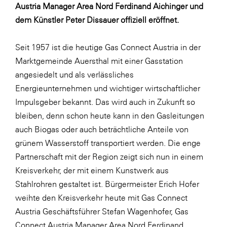
LAT Nitrogen
Austria Manager Area Nord Ferdinand Aichinger und
dem Künstler Peter Dissauer offiziell eröffnet.
Libro
Lidl Österreich
Seit 1957 ist die heutige Gas Connect Austria in der
Die Menü-Manufaktur
Marktgemeinde Auersthal mit einer Gasstation
angesiedelt und als verlässliches
MTH Retail Group
Energieunternehmen und wichtiger wirtschaftlicher
OMV
Impulsgeber bekannt. Das wird auch in Zukunft so
OptimaMed
bleiben, denn schon heute kann in den Gasleitungen
auch Biogas oder auch beträchtliche Anteile von
PAGRO
grünem Wasserstoff transportiert werden. Die enge
PHH Rechtsanwält:innen
Partnerschaft mit der Region zeigt sich nun in einem
Primark
Kreisverkehr, der mit einem Kunstwerk aus
Stahlrohren gestaltet ist. Bürgermeister Erich Hofer
Salesforce
weihte den Kreisverkehr heute mit Gas Connect
sebamed
Austria Geschäftsführer Stefan Wagenhofer, Gas
SeneCura
Connect Austria Manager Area Nord Ferdinand