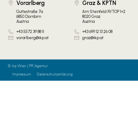
Vorarlberg
Graz & KPTN
Gütlestraße 7a
Am Steinfeld 19/TOP 1+2
6850 Dornbirn
8020 Graz
Austria
Austria
+43 5572 39 88 11
+43 699 12 13 26 08
vorarlberg@ikp.at
graz@ikp.at
© ikp Wien | PR Agentur
Impressum
Datenschutzerklärung