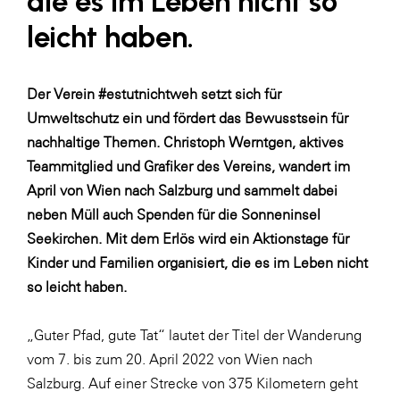
die es im Leben nicht so
SERVICE&MORE
leicht haben.
SKINUANCE®
Somfy
Der Verein #estutnichtweh setzt sich für
Umweltschutz ein und fördert das Bewusstsein für
Sony DADC
nachhaltige Themen. Christoph Werntgen, aktives
SPIEGLTEC
Teammitglied und Grafiker des Vereins, wandert im
STIHL Tirol
April von Wien nach Salzburg und sammelt dabei
neben Müll auch Spenden für die Sonneninsel
Trend Micro
Seekirchen. Mit dem Erlös wird ein Aktionstage für
TAG GmbH
Kinder und Familien organisiert, die es im Leben nicht
VALETTA
so leicht haben.
Verband Druck Medien Österreich
„Guter Pfad, gute Tat“ lautet der Titel der Wanderung
Wirtschaftskammer Salzburg
vom 7. bis zum 20. April 2022 von Wien nach
WKS Fachgruppe Fahrzeughandel und
Salzburg. Auf einer Strecke von 375 Kilometern geht
Fahrzeugtechnik