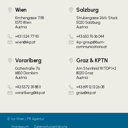
Wien
Salzburg
Kirchengasse 7/18
Strubergasse 26/6. Stock
1070 Wien
5020 Salzburg
Austria
Austria
+43 1 524 77 90
+43 650 76 36 044
wien@ikp.at
ikp-group@burn-
communications.at
Vorarlberg
Graz & KPTN
Gütlestraße 7a
Am Steinfeld 19/TOP 1+2
6850 Dornbirn
8020 Graz
Austria
Austria
+43 5572 39 88 11
+43 699 12 13 26 08
vorarlberg@ikp.at
graz@ikp.at
© ikp Wien | PR Agentur
Impressum
Datenschutzerklärung