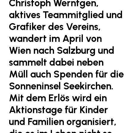
Christoph Werntgen,
LAT Nitrogen
aktives Teammitglied und
Libro
Grafiker des Vereins,
Lidl Österreich
Die Menü-Manufaktur
wandert im April von
MTH Retail Group
Wien nach Salzburg und
OMV
sammelt dabei neben
OptimaMed
Müll auch Spenden für die
PAGRO
Sonneninsel Seekirchen.
PHH Rechtsanwält:innen
Mit dem Erlös wird ein
Primark
Aktionstage für Kinder
Salesforce
und Familien organisiert,
sebamed
SeneCura