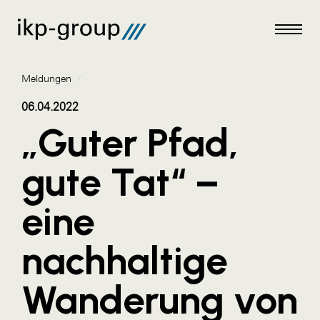
Meldungen
/
06.04.2022
„Guter Pfad,
Meldungen
gute Tat“ –
AKTUELLES
eine
ACO
ALEX Krems
nachhaltige
Amazon Web Services
Wanderung von
Artweger
AustroCel Hallein