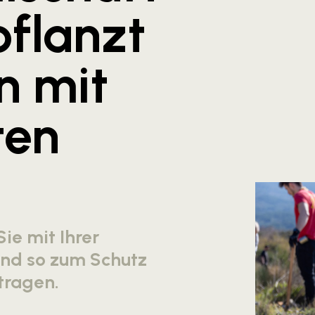
flanzt
 mit
ten
ie mit Ihrer
nd so zum Schutz
tragen.