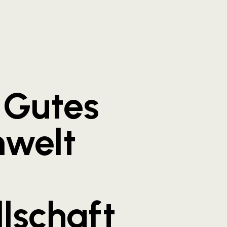
 Gutes
mwelt
llschaft