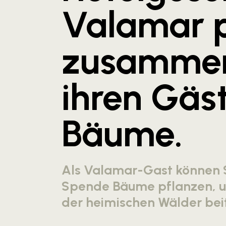
Valamar p
zusammen
ihren Gäs
Bäume.
Als Valamar-Gast können S
Spende Bäume pflanzen, u
der heimischen Wälder bei