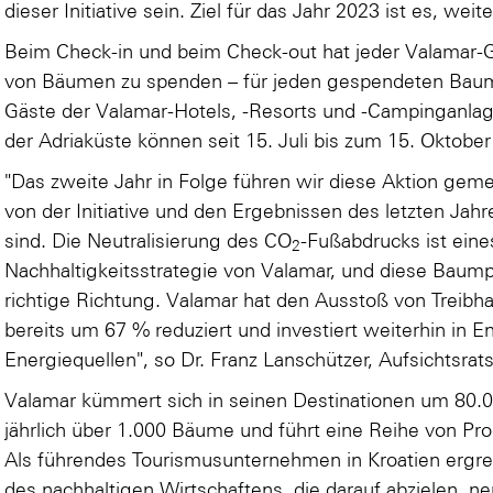
dieser Initiative sein. Ziel für das Jahr 2023 ist es, we
Beim Check-in und beim Check-out hat jeder Valamar-Ga
von Bäumen zu spenden – für jeden gespendeten Baum 
Gäste der Valamar-Hotels, -Resorts und -Campinganlag
der Adriaküste können seit 15. Juli bis zum 15. Oktobe
"Das zweite Jahr in Folge führen wir diese Aktion gem
von der Initiative und den Ergebnissen des letzten Ja
sind. Die Neutralisierung des CO
-Fußabdrucks ist eine
2
Nachhaltigkeitsstrategie von Valamar, und diese Baumpfl
richtige Richtung. Valamar hat den Ausstoß von Treibh
bereits um 67 % reduziert und investiert weiterhin in E
Energiequellen", so Dr. Franz Lanschützer, Aufsichtsrat
Valamar kümmert sich in seinen Destinationen um 80.0
jährlich über 1.000 Bäume und führt eine Reihe von P
Als führendes Tourismusunternehmen in Kroatien ergreif
des nachhaltigen Wirtschaftens, die darauf abzielen, n