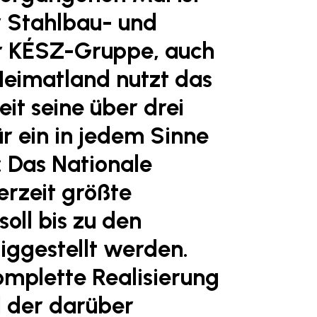
r Stahlbau- und
er KÉSZ-Gruppe, auch
 Heimatland nutzt das
t seine über drei
r ein in jedem Sinne
: Das Nationale
erzeit größte
oll bis zu den
iggestellt werden.
omplette Realisierung
d der darüber