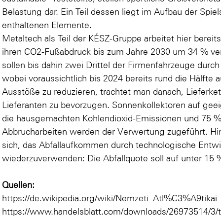
Belastung dar. Ein Teil dessen liegt im Aufbau der Spiel
enthaltenen Elemente.
Metaltech als Teil der KÉSZ-Gruppe arbeitet hier berei
ihren CO2-Fußabdruck bis zum Jahre 2030 um 34 % ver
sollen bis dahin zwei Drittel der Firmenfahrzeuge durc
wobei voraussichtlich bis 2024 bereits rund die Hälft
Ausstöße zu reduzieren, trachtet man danach, Lieferket
Lieferanten zu bevorzugen. Sonnenkollektoren auf gee
die hausgemachten Kohlendioxid-Emissionen und 75 % 
Abbrucharbeiten werden der Verwertung zugeführt. Hin
sich, das Abfallaufkommen durch technologische Entwi
wiederzuverwenden: Die Abfallquote soll auf unter 15
Quellen:
https://de.wikipedia.org/wiki/Nemzeti_Atl%C3%A9tik
https://www.handelsblatt.com/downloads/26973514/3/tr