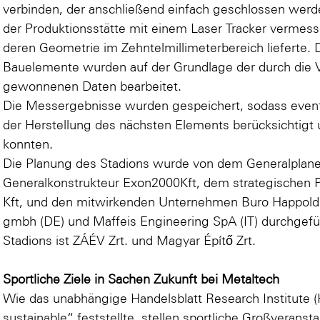
verbinden, der anschließend einfach geschlossen werde
der Produktionsstätte mit einem Laser Tracker vermes
deren Geometrie im Zehntelmillimeterbereich lieferte.
Bauelemente wurden auf der Grundlage der durch die 
gewonnenen Daten bearbeitet.
Die Messergebnisse wurden gespeichert, sodass eventu
der Herstellung des nächsten Elements berücksichtigt
konnten.
Die Planung des Stadions wurde von dem Generalplaner
Generalkonstrukteur Exon2000Kft, dem strategischen 
Kft, und den mitwirkenden Unternehmen Buro Happold 
gmbh (DE) und Maffeis Engineering SpA (IT) durchgef
Stadions ist ZÁÉV Zrt. und Magyar Építő Zrt.
Sportliche Ziele in Sachen Zukunft bei Metaltech
Wie das unabhängige Handelsblatt Research Institute (
sustainable“ feststellte, stellen sportliche Großverans