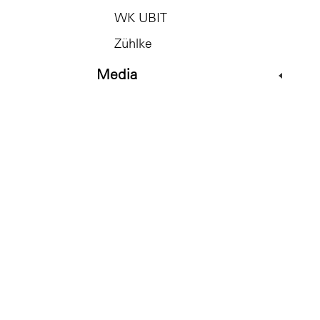
WK UBIT
Zühlke
Media