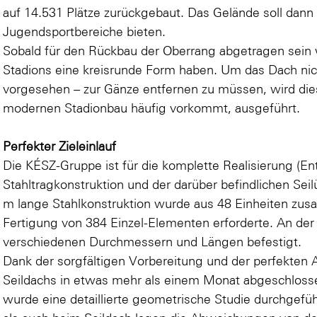
auf 14.531 Plätze zurückgebaut. Das Gelände soll dann ö
Jugendsportbereiche bieten.
Sobald für den Rückbau der Oberrang abgetragen sein w
Stadions eine kreisrunde Form haben. Um das Dach nich
vorgesehen – zur Gänze entfernen zu müssen, wird dies
modernen Stadionbau häufig vorkommt, ausgeführt.
Perfekter Zieleinlauf
Die KÉSZ-Gruppe ist für die komplette Realisierung (En
Stahltragkonstruktion und der darüber befindlichen Sei
m lange Stahlkonstruktion wurde aus 48 Einheiten zus
Fertigung von 384 Einzel-Elementen erforderte. An der
verschiedenen Durchmessern und Längen befestigt.
Dank der sorgfältigen Vorbereitung und der perfekte
Seildachs in etwas mehr als einem Monat abgeschloss
wurde eine detaillierte geometrische Studie durchgefüh