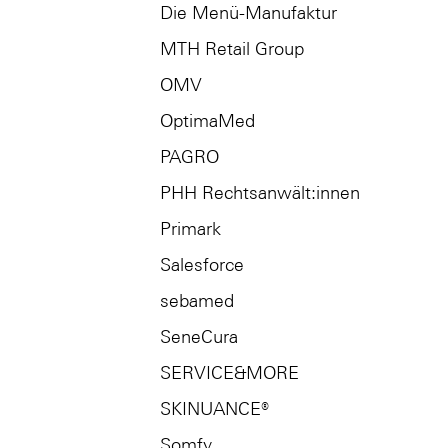
Die Menü-Manufaktur
MTH Retail Group
OMV
OptimaMed
PAGRO
PHH Rechtsanwält:innen
Primark
Salesforce
sebamed
SeneCura
SERVICE&MORE
SKINUANCE®
Somfy