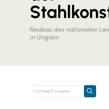
Stahlkonst
Neubau des nationalen Lei
in Ungarn