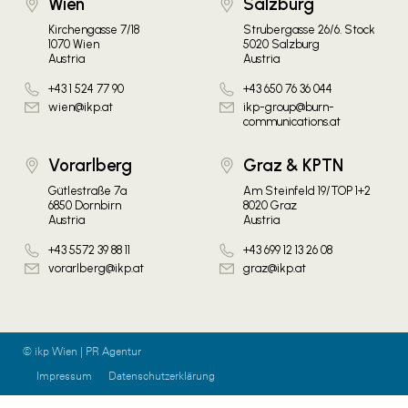
Wien
Salzburg
Kirchengasse 7/18
Strubergasse 26/6. Stock
1070 Wien
5020 Salzburg
Austria
Austria
+43 1 524 77 90
+43 650 76 36 044
wien@ikp.at
ikp-group@burn-
communications.at
Vorarlberg
Graz & KPTN
Gütlestraße 7a
Am Steinfeld 19/TOP 1+2
6850 Dornbirn
8020 Graz
Austria
Austria
+43 5572 39 88 11
+43 699 12 13 26 08
vorarlberg@ikp.at
graz@ikp.at
© ikp Wien | PR Agentur
Impressum
Datenschutzerklärung