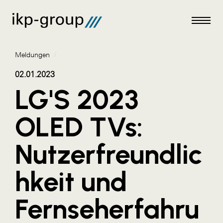
Meldungen
/
02.01.2023
LG'S 2023
Meldungen
OLED TVs:
AKTUELLES
Nutzerfreundlic
ACO
ALEX Krems
hkeit und
Amazon Web Services
Fernseherfahru
Artweger
AustroCel Hallein