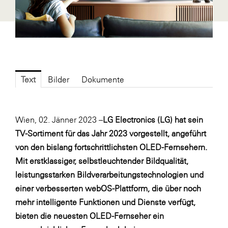
Fressnapf
FRoSTA
FV Energierohstoff & Kraftstoff
Gardena
Gas Connect Austria
Text
Bilder
Dokumente
GBV - Verband gemeinnütziger
Bauvereinigungen
Wien, 02. Jänner 2023 –
LG Electronics (LG) hat sein
Getzner Werkstoffe
TV-Sortiment für das Jahr 2023 vorgestellt, angeführt
Heimat Österreich
von den bislang fortschrittlichsten OLED-Fernsehern.
ikp
Mit erstklassiger, selbstleuchtender Bildqualität,
leistungsstarken Bildverarbeitungstechnologien und
Johnson & Johnson
einer verbesserten webOS-Plattform, die über noch
JELD-WEN DANA
mehr intelligente Funktionen und Dienste verfügt,
kosaplaner
bieten die neuesten OLED-Fernseher ein