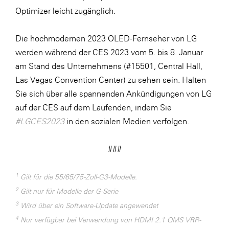
Optimizer leicht zugänglich.
Die hochmodernen 2023 OLED-Fernseher von LG
werden während der CES 2023 vom 5. bis 8. Januar
am Stand des Unternehmens (#15501, Central Hall,
Las Vegas Convention Center) zu sehen sein. Halten
Sie sich über alle spannenden Ankündigungen von LG
auf der CES auf dem Laufenden, indem Sie
#LGCES2023
in den sozialen Medien verfolgen.
###
1
Gilt für die 55/65/75-Zoll-G3-Modelle.
2
Gilt nur für Modelle der G-Serie
3
Wird über ein Software-Update angewendet
4
Nur verfügbar bei Verwendung von HDMI 2.1 QMS VRR-