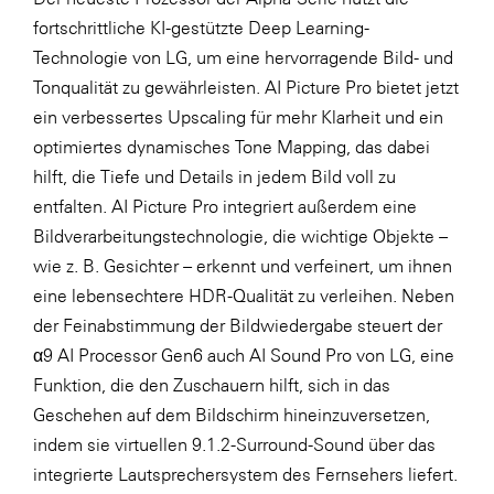
fortschrittliche KI-gestützte Deep Learning-
WKS Fachgruppe Finanzdienstleister
Technologie von LG, um eine hervorragende Bild- und
WK UBIT
Tonqualität zu gewährleisten. AI Picture Pro bietet jetzt
ein verbessertes Upscaling für mehr Klarheit und ein
Zühlke
optimiertes dynamisches Tone Mapping, das dabei
Media
hilft, die Tiefe und Details in jedem Bild voll zu
entfalten. AI Picture Pro integriert außerdem eine
Bildverarbeitungstechnologie, die wichtige Objekte –
wie z. B. Gesichter – erkennt und verfeinert, um ihnen
eine lebensechtere HDR-Qualität zu verleihen. Neben
der Feinabstimmung der Bildwiedergabe steuert der
α9 AI Processor Gen6 auch AI Sound Pro von LG, eine
Funktion, die den Zuschauern hilft, sich in das
Geschehen auf dem Bildschirm hineinzuversetzen,
indem sie virtuellen 9.1.2-Surround-Sound über das
integrierte Lautsprechersystem des Fernsehers liefert.