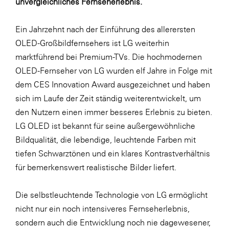
unvergleichliches Fernseherlebnis.
LAT Nitrogen
Libro
Ein Jahrzehnt nach der Einführung des allerersten
Lidl Österreich
OLED-Großbildfernsehers ist LG weiterhin
marktführend bei Premium-TVs. Die hochmodernen
Die Menü-Manufaktur
OLED-Fernseher von LG wurden elf Jahre in Folge mit
MTH Retail Group
dem CES Innovation Award ausgezeichnet und haben
OMV
sich im Laufe der Zeit ständig weiterentwickelt, um
den Nutzern einen immer besseres Erlebnis zu bieten.
OptimaMed
LG OLED ist bekannt für seine außergewöhnliche
PAGRO
Bildqualität, die lebendige, leuchtende Farben mit
PHH Rechtsanwält:innen
tiefen Schwarztönen und ein klares Kontrastverhältnis
für bemerkenswert realistische Bilder liefert.
Primark
Salesforce
Die selbstleuchtende Technologie von LG ermöglicht
sebamed
nicht nur ein noch intensiveres Fernseherlebnis,
sondern auch die Entwicklung noch nie dagewesener,
SeneCura