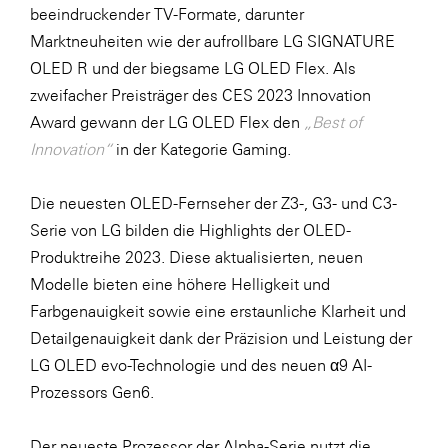
beeindruckender TV-Formate, darunter
SERVICE&MORE
Marktneuheiten wie der aufrollbare LG SIGNATURE
SKINUANCE®
OLED R und der biegsame LG OLED Flex. Als
zweifacher Preisträger des CES 2023 Innovation
Somfy
Award gewann der LG OLED Flex den
„Best of
Sony DADC
Innovation“
in der Kategorie Gaming.
SPIEGLTEC
Die neuesten OLED-Fernseher der Z3-, G3- und C3-
STIHL Tirol
Serie von LG bilden die Highlights der OLED-
Trend Micro
Produktreihe 2023. Diese aktualisierten, neuen
TAG GmbH
Modelle bieten eine höhere Helligkeit und
Farbgenauigkeit sowie eine erstaunliche Klarheit und
VALETTA
Detailgenauigkeit dank der Präzision und Leistung der
Verband Druck Medien Österreich
LG OLED evo-Technologie und des neuen α9 AI-
Wirtschaftskammer Salzburg
Prozessors Gen6.
WKS Fachgruppe Fahrzeughandel und
Der neueste Prozessor der Alpha-Serie nutzt die
Fahrzeugtechnik