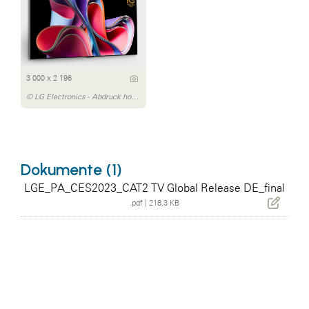
3 000 x 2 196
© LG Electronics - Abdruck honorarfrei
Dokumente (1)
LGE_PA_CES2023_CAT2 TV Global Release DE_final
.pdf
|
218,3 KB