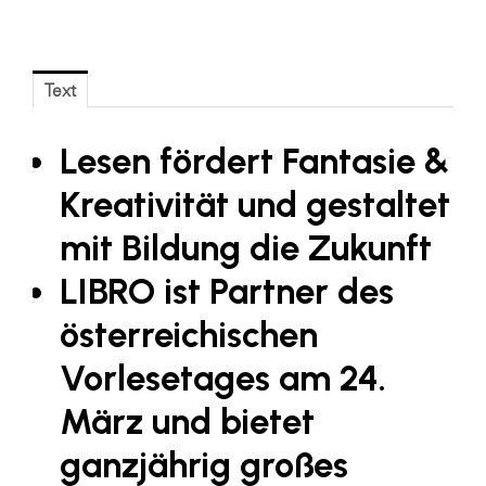
Blaguss
Bundesverband Sonnenschutztechnik
Text
Cineplexx
Colmobil Austria
Lesen fördert Fantasie &
Controller Institut
Kreativität und gestaltet
Darbo
mit Bildung die Zukunft
Designer Outlets Parndorf und Salzburg
LIBRO ist Partner des
DOMOFERM
österreichischen
Essity
Vorlesetages am 24.
EY
März und bietet
FG UBIT Salzburg
foodaffairs
ganzjährig großes