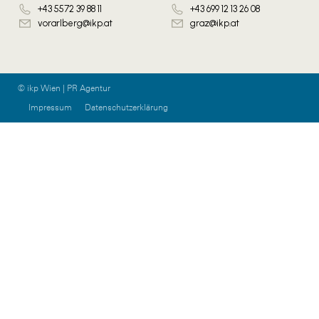
+43 5572 39 88 11
+43 699 12 13 26 08
vorarlberg@ikp.at
graz@ikp.at
© ikp Wien | PR Agentur
Impressum
Datenschutzerklärung