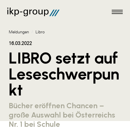
Meldungen
/
Libro
16.03.2022
LIBRO setzt auf
Meldungen
Leseschwerpun
AKTUELLES
kt
ACO
ALEX Krems
Bücher eröffnen Chancen –
Amazon Web Services
große Auswahl bei Österreichs
Artweger
Nr. 1 bei Schule
AustroCel Hallein