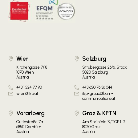
Wien
Salzburg
Kirchengasse 7/18
Strubergasse 26/6. Stock
1070 Wien
5020 Salzburg
Austria
Austria
+43 1 524 77 90
+43 650 76 36 044
wien@ikp.at
ikp-group@burn-
communications.at
Vorarlberg
Graz & KPTN
Gütlestraße 7a
Am Steinfeld 19/TOP 1+2
6850 Dornbirn
8020 Graz
Austria
Austria