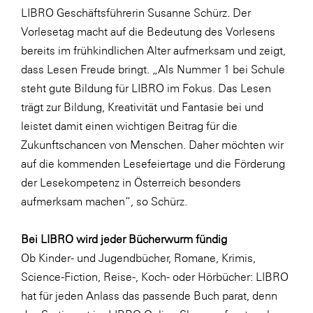
LIBRO Geschäftsführerin Susanne Schürz. Der
SERVICE&MORE
Vorlesetag macht auf die Bedeutung des Vorlesens
SKINUANCE®
bereits im frühkindlichen Alter aufmerksam und zeigt,
dass Lesen Freude bringt. „Als Nummer 1 bei Schule
Somfy
steht gute Bildung für LIBRO im Fokus. Das Lesen
Sony DADC
trägt zur Bildung, Kreativität und Fantasie bei und
SPIEGLTEC
leistet damit einen wichtigen Beitrag für die
Zukunftschancen von Menschen. Daher möchten wir
STIHL Tirol
auf die kommenden Lesefeiertage und die Förderung
Trend Micro
der Lesekompetenz in Österreich besonders
TAG GmbH
aufmerksam machen“, so Schürz.
VALETTA
Bei LIBRO wird jeder Bücherwurm fündig
Verband Druck Medien Österreich
Ob Kinder- und Jugendbücher, Romane, Krimis,
Wirtschaftskammer Salzburg
Science-Fiction, Reise-, Koch- oder Hörbücher: LIBRO
hat für jeden Anlass das passende Buch parat, denn
WKS Fachgruppe Fahrzeughandel und
Fahrzeugtechnik