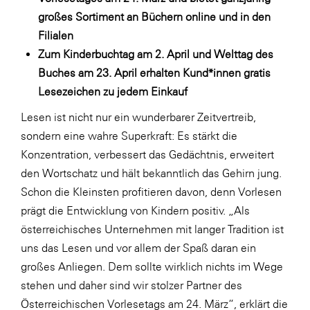
LAT Nitrogen
großes Sortiment an Büchern online und in den
Libro
Filialen
Zum Kinderbuchtag am 2. April und Welttag des
Lidl Österreich
Buches am 23. April erhalten Kund*innen gratis
Die Menü-Manufaktur
Lesezeichen zu jedem Einkauf
MTH Retail Group
Lesen ist nicht nur ein wunderbarer Zeitvertreib,
OMV
sondern eine wahre Superkraft: Es stärkt die
Konzentration, verbessert das Gedächtnis, erweitert
OptimaMed
den Wortschatz und hält bekanntlich das Gehirn jung.
PAGRO
Schon die Kleinsten profitieren davon, denn Vorlesen
PHH Rechtsanwält:innen
prägt die Entwicklung von Kindern positiv. „Als
österreichisches Unternehmen mit langer Tradition ist
Primark
uns das Lesen und vor allem der Spaß daran ein
Salesforce
großes Anliegen. Dem sollte wirklich nichts im Wege
sebamed
stehen und daher sind wir stolzer Partner des
Österreichischen Vorlesetags am 24. März“, erklärt die
SeneCura