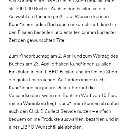
das Sortiment im LIBRO Online Shop umfasst mehr
als 300.000 Bücher. Auch in den Filialen ist die
WKS Fachgruppe Finanzdienstleister
Auswahl an Büchern groß – auf Wunsch können
WK UBIT
Kund*innen jedes Buch auch unkompliziert direkt in
Zühlke
den Filialen bestellen und erhalten binnen kürzester
Zeit den gewünschten Titel.
Media
Zum Kinderbuchtag am 2. April und zum Welttag des
Buches am 23. April erhalten Kund*innen zu allen
Einkäufen in den LIBRO Filialen und im Online Shop
ein gratis Lesezeichen. Außerdem sparen sich
Kund*innen bei jedem Online-Einkauf die
Versandkosten, wenn ein Buch im Wert von 10 Euro
mit im Warenkorb liegt. Kund*innen können ab sofort
auch den Click & Collect Service nutzen – einfach
bequem online Produkte auswählen, bezahlen und in
einer LIBRO Wunschfiliale abholen.