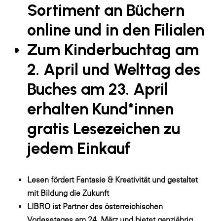
Fressnapf
Sortiment an Büchern
FRoSTA
online und in den Filialen
FV Energierohstoff & Kraftstoff
Zum Kinderbuchtag am
Gardena
2. April und Welttag des
Gas Connect Austria
Buches am 23. April
GBV - Verband gemeinnütziger
Bauvereinigungen
erhalten Kund*innen
Getzner Werkstoffe
gratis Lesezeichen zu
Heimat Österreich
jedem Einkauf
ikp
Johnson & Johnson
Lesen fördert Fantasie & Kreativität und gestaltet
JELD-WEN DANA
mit Bildung die Zukunft
LIBRO ist Partner des österreichischen
kosaplaner
Vorlesetages am 24. März und bietet ganzjährig