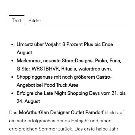
Fressnapf
FRoSTA
Text
Bilder
FV Energierohstoff & Kraftstoff
Gardena
Umsatz über Vorjahr: 8 Prozent Plus bis Ende
Gas Connect Austria
August
GBV - Verband gemeinnütziger
Markenmix, neueste Store-Designs: Pinko, Furla,
Bauvereinigungen
G-Star, WRSTBHVR, Rituals, waterdrop uvm.
Getzner Werkstoffe
Shoppinggenuss mit noch größerem Gastro-
Heimat Österreich
Angebot bei Food Truck Area
Erfolgreiche Late Night Shopping Days vom 21. bis
ikp
24. August
Johnson & Johnson
Das
McArthurGlen Designer Outlet Parndorf
blickt auf
JELD-WEN DANA
ein sehr erfolgreiches erstes Halbjahr und einen
kosaplaner
erfolgreichen Sommer zurück. Das erste halbe Jahr