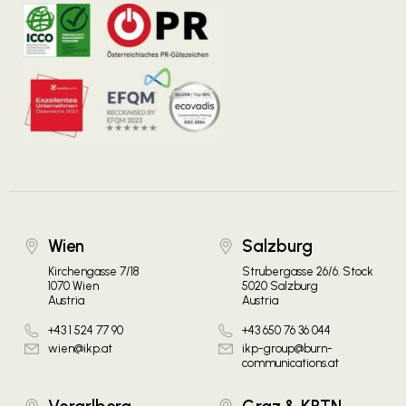
Wien
Salzburg
Kirchengasse 7/18
Strubergasse 26/6. Stock
1070 Wien
5020 Salzburg
Austria
Austria
+43 1 524 77 90
+43 650 76 36 044
wien@ikp.at
ikp-group@burn-
communications.at