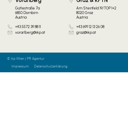
Vorarlberg
Graz & KPTN
Gütlestraße 7a
Am Steinfeld 19/TOP 1+2
6850 Dornbirn
8020 Graz
Austria
Austria
+43 5572 39 88 11
+43 699 12 13 26 08
vorarlberg@ikp.at
graz@ikp.at
© ikp Wien | PR Agentur
Impressum
Datenschutzerklärung