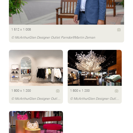
1 512 x 1 008
© McArthurGlen Designer Outlet Parndorf/Martin Zeman
1 800 x 1 200
1 800 x 1 200
© McArthurGlen Designer Outlet Parndorf/Daniel Bointner
© McArthurGlen Designer Outlet Parndorf/Daniel Bointner