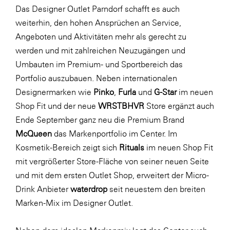
Das Designer Outlet Parndorf schafft es auch
SERVICE&MORE
weiterhin, den hohen Ansprüchen an Service,
SKINUANCE®
Angeboten und Aktivitäten mehr als gerecht zu
werden und mit zahlreichen Neuzugängen und
Somfy
Umbauten im Premium- und Sportbereich das
Sony DADC
Portfolio auszubauen. Neben internationalen
SPIEGLTEC
Designermarken wie
Pinko
,
Furla
und
G-Star
im neuen
Shop Fit und der neue
WRSTBHVR
Store ergänzt auch
STIHL Tirol
Ende September ganz neu die Premium Brand
Trend Micro
McQueen
das Markenportfolio im Center. Im
TAG GmbH
Kosmetik-Bereich zeigt sich
Rituals
im neuen Shop Fit
mit vergrößerter Store-Fläche von seiner neuen Seite
VALETTA
und mit dem ersten Outlet Shop, erweitert der Micro-
Verband Druck Medien Österreich
Drink Anbieter
waterdrop
seit neuestem den breiten
Wirtschaftskammer Salzburg
Marken-Mix im Designer Outlet.
WKS Fachgruppe Fahrzeughandel und
Fahrzeugtechnik