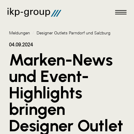
Meldungen
/
Designer Outlets Parndorf und Salzburg
04.09.2024
Marken-News
Meldungen
und Event-
AKTUELLES
Highlights
ACO
ALEX Krems
bringen
Amazon Web Services
Designer Outlet
Artweger
AustroCel Hallein