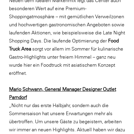
Neben dem idealen Markenmix legt das Center auch
besonderen Wert auf eine Premium-
WKS Fachgruppe Finanzdienstleister
Shoppingatmosphäre – mit gemütlichen Verweilzonen
WK UBIT
und hochwertigen gastronomischen Angeboten sowie
Zühlke
laufenden Aktionen, wie beispielsweise die Late Night
Shopping Days. Die laufende Optimierung der
Food
Media
Truck Area
sorgt vor allem im Sommer für kulinarische
Gastro-Highlights unter freiem Himmel – ganz neu
wurde hier ein Foodtruck mit asiatischem Konzept
eröffnet.
Mario Schwann, General Manager Designer Outlet
Parndorf
„Nicht nur das erste Halbjahr, sondern auch die
Sommersaison hat unsere Erwartungen mehr als
übertroffen. Um unsere Gäste zu begeistern, arbeiten
wir immer an neuen Highlights. Aktuell haben wir dazu