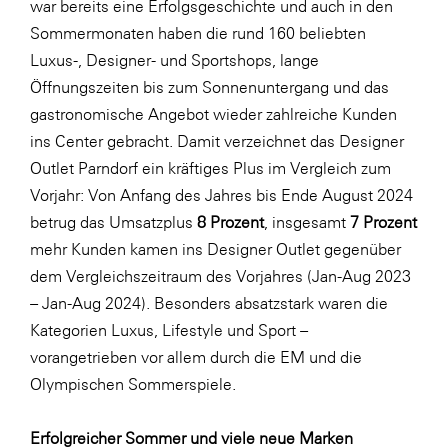
war bereits eine Erfolgsgeschichte und auch in den
LAT Nitrogen
Sommermonaten haben die rund 160 beliebten
Libro
Luxus-, Designer- und Sportshops, lange
Lidl Österreich
Öffnungszeiten bis zum Sonnenuntergang und das
gastronomische Angebot wieder zahlreiche Kunden
Die Menü-Manufaktur
ins Center gebracht. Damit verzeichnet das Designer
MTH Retail Group
Outlet Parndorf ein kräftiges Plus im Vergleich zum
OMV
Vorjahr: Von Anfang des Jahres bis Ende August 2024
betrug das Umsatzplus
8 Prozent
, insgesamt
7 Prozent
OptimaMed
mehr Kunden kamen ins Designer Outlet gegenüber
PAGRO
dem Vergleichszeitraum des Vorjahres (Jan-Aug 2023
PHH Rechtsanwält:innen
– Jan-Aug 2024). Besonders absatzstark waren die
Kategorien Luxus, Lifestyle und Sport –
Primark
vorangetrieben vor allem durch die EM und die
Salesforce
Olympischen Sommerspiele.
sebamed
Erfolgreicher Sommer und viele neue Marken
SeneCura