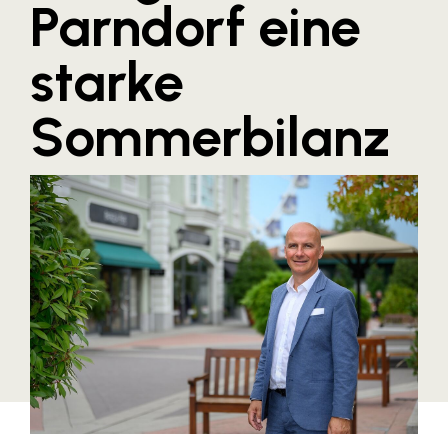
Parndorf eine
Blaguss
starke
Bundesverband Sonnenschutztechnik
Cineplexx
Sommerbilanz
Colmobil Austria
Controller Institut
Darbo
Designer Outlets Parndorf und Salzburg
DOMOFERM
Essity
EY
FG UBIT Salzburg
foodaffairs