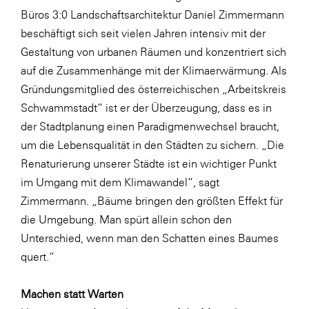
LAT Nitrogen
Büros 3:0 Landschaftsarchitektur Daniel Zimmermann
Libro
beschäftigt sich seit vielen Jahren intensiv mit der
Gestaltung von urbanen Räumen und konzentriert sich
Lidl Österreich
auf die Zusammenhänge mit der Klimaerwärmung. Als
Die Menü-Manufaktur
Gründungsmitglied des österreichischen „Arbeitskreis
MTH Retail Group
Schwammstadt“ ist er der Überzeugung, dass es in
der Stadtplanung einen Paradigmenwechsel braucht,
OMV
um die Lebensqualität in den Städten zu sichern. „Die
OptimaMed
Renaturierung unserer Städte ist ein wichtiger Punkt
PAGRO
im Umgang mit dem Klimawandel“, sagt
Zimmermann. „Bäume bringen den größten Effekt für
PHH Rechtsanwält:innen
die Umgebung. Man spürt allein schon den
Primark
Unterschied, wenn man den Schatten eines Baumes
Salesforce
quert.“
sebamed
Machen statt Warten
SeneCura