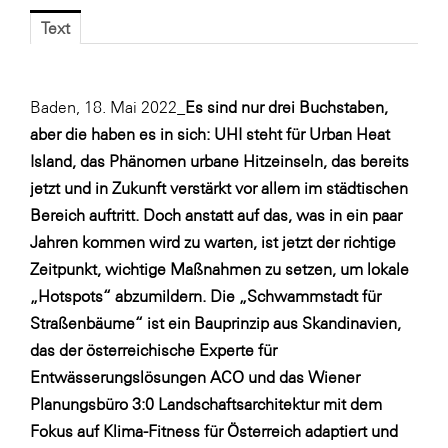
Blaguss
Text
Bundesverband Sonnenschutztechnik
Cineplexx
Baden, 18. Mai 2022_
Es sind nur drei Buchstaben,
Colmobil Austria
aber die haben es in sich: UHI steht für Urban Heat
Island, das Phänomen urbane Hitzeinseln, das bereits
Controller Institut
jetzt und in Zukunft verstärkt vor allem im städtischen
Darbo
Bereich auftritt. Doch anstatt auf das, was in ein paar
Designer Outlets Parndorf und Salzburg
Jahren kommen wird zu warten, ist jetzt der richtige
Zeitpunkt, wichtige Maßnahmen zu setzen, um lokale
DOMOFERM
„Hotspots“ abzumildern. Die „Schwammstadt für
Essity
Straßenbäume“ ist ein Bauprinzip aus Skandinavien,
EY
das der österreichische Experte für
Entwässerungslösungen ACO und das Wiener
FG UBIT Salzburg
Planungsbüro 3:0 Landschaftsarchitektur mit dem
foodaffairs
Fokus auf Klima-Fitness für Österreich adaptiert und