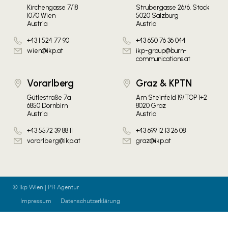
Kirchengasse 7/18
Strubergasse 26/6. Stock
1070 Wien
5020 Salzburg
Austria
Austria
+43 1 524 77 90
+43 650 76 36 044
wien@ikp.at
ikp-group@burn-
communications.at
Vorarlberg
Graz & KPTN
Gütlestraße 7a
Am Steinfeld 19/TOP 1+2
6850 Dornbirn
8020 Graz
Austria
Austria
+43 5572 39 88 11
+43 699 12 13 26 08
vorarlberg@ikp.at
graz@ikp.at
© ikp Wien | PR Agentur
Impressum
Datenschutzerklärung