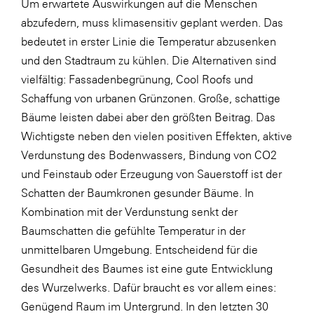
Um erwartete Auswirkungen auf die Menschen
SERVICE&MORE
abzufedern, muss klimasensitiv geplant werden. Das
bedeutet in erster Linie die Temperatur abzusenken
SKINUANCE®
und den Stadtraum zu kühlen. Die Alternativen sind
Somfy
vielfältig: Fassadenbegrünung, Cool Roofs und
Sony DADC
Schaffung von urbanen Grünzonen. Große, schattige
Bäume leisten dabei aber den größten Beitrag. Das
SPIEGLTEC
Wichtigste neben den vielen positiven Effekten, aktive
STIHL Tirol
Verdunstung des Bodenwassers, Bindung von CO2
Trend Micro
und Feinstaub oder Erzeugung von Sauerstoff ist der
Schatten der Baumkronen gesunder Bäume. In
TAG GmbH
Kombination mit der Verdunstung senkt der
VALETTA
Baumschatten die gefühlte Temperatur in der
Verband Druck Medien Österreich
unmittelbaren Umgebung. Entscheidend für die
Gesundheit des Baumes ist eine gute Entwicklung
Wirtschaftskammer Salzburg
des Wurzelwerks. Dafür braucht es vor allem eines:
WKS Fachgruppe Fahrzeughandel und
Genügend Raum im Untergrund. In den letzten 30
Fahrzeugtechnik