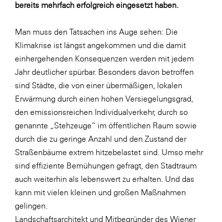
Fressnapf
bereits mehrfach erfolgreich eingesetzt haben.
FRoSTA
Man muss den Tatsachen ins Auge sehen: Die
FV Energierohstoff & Kraftstoff
Klimakrise ist längst angekommen und die damit
Gardena
einhergehenden Konsequenzen werden mit jedem
Jahr deutlicher spürbar. Besonders davon betroffen
Gas Connect Austria
sind Städte, die von einer übermäßigen, lokalen
GBV - Verband gemeinnütziger
Erwärmung durch einen hohen Versiegelungsgrad,
Bauvereinigungen
den emissionsreichen Individualverkehr, durch so
Getzner Werkstoffe
genannte „Stehzeuge“ im öffentlichen Raum sowie
Heimat Österreich
durch die zu geringe Anzahl und den Zustand der
Straßenbäume extrem hitzebelastet sind. Umso mehr
ikp
sind effiziente Bemühungen gefragt, den Stadtraum
Johnson & Johnson
auch weiterhin als lebenswert zu erhalten. Und das
JELD-WEN DANA
kann mit vielen kleinen und großen Maßnahmen
gelingen.
kosaplaner
Landschaftsarchitekt und Mitbegründer des Wiener