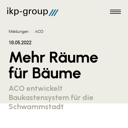
Meldungen
/
ACO
18.05.2022
Mehr Räume
Meldungen
für Bäume
AKTUELLES
ACO
ACO entwickelt
ALEX Krems
Baukastensystem für die
Amazon Web Services
Schwammstadt
Artweger
AustroCel Hallein