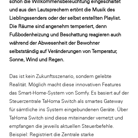
schon die Willkommensbeleuchtung eingeschaltet
Fressnapf
und aus den Lautsprechern ertönt die Musik des
FRoSTA
Lieblingssenders oder der selbst erstellten Playlist.
FV Energierohstoff & Kraftstoff
Die Räume sind angenehm temperiert, denn
Fußbodenheizung und Beschattung reagieren auch
Gardena
während der Abwesenheit der Bewohner
Gas Connect Austria
selbstständig auf Veränderungen von Temperatur,
GBV - Verband gemeinnütziger
Sonne, Wind und Regen.
Bauvereinigungen
Getzner Werkstoffe
Das ist kein Zukunftsszenario, sondern gelebte
Realität. Möglich macht diese innovativen Features
Heimat Österreich
das Smart-Home-System von Somfy. Es basiert auf der
ikp
Steuerzentrale TaHoma Switch als smartes Gateway
Johnson & Johnson
für sämtliche ins System eingebundenen Geräte. Über
TaHoma Switch sind diese miteinander vernetzt und
JELD-WEN DANA
empfangen die jeweils aktuellen Steuerbefehle.
kosaplaner
Beispiel: Registriert die Zentrale starke