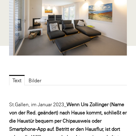
Blaguss
Bundesverband Sonnenschutztechnik
Cineplexx
Colmobil Austria
Controller Institut
Darbo
Designer Outlets Parndorf und Salzburg
Text
Bilder
DOMOFERM
Essity
St.Gallen, im Januar 2023_
Wenn Urs Zollinger (Name
EY
von der Red. geändert) nach Hause kommt, schließt er
FG UBIT Salzburg
die Haustür bequem per Chipausweis oder
foodaffairs
Smartphone-App auf. Betritt er den Hausflur, ist dort