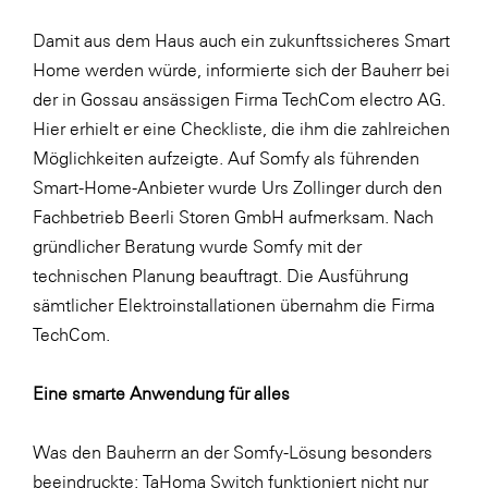
WKS Fachgruppe Finanzdienstleister
Damit aus dem Haus auch ein zukunftssicheres Smart
Home werden würde, informierte sich der Bauherr bei
WK UBIT
der in Gossau ansässigen Firma TechCom electro AG.
Zühlke
Hier erhielt er eine Checkliste, die ihm die zahlreichen
Möglichkeiten aufzeigte. Auf Somfy als führenden
Media
Smart-Home-Anbieter wurde Urs Zollinger durch den
Fachbetrieb Beerli Storen GmbH aufmerksam. Nach
gründlicher Beratung wurde Somfy mit der
technischen Planung beauftragt. Die Ausführung
sämtlicher Elektroinstallationen übernahm die Firma
TechCom.
Eine smarte Anwendung für alles
Was den Bauherrn an der Somfy-Lösung besonders
beeindruckte: TaHoma Switch funktioniert nicht nur