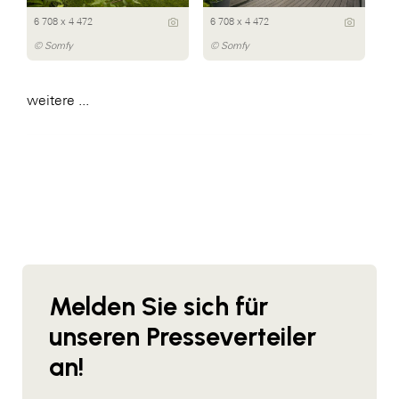
6 708 x 4 472
6 708 x 4 472
© Somfy
© Somfy
weitere ...
Melden Sie sich für
unseren Presseverteiler
an!