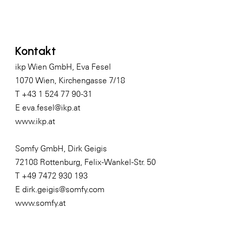
Kontakt
ikp Wien GmbH, Eva Fesel
1070 Wien, Kirchengasse 7/18
T +43 1 524 77 90-31
E
eva.fesel@ikp.at
www.ikp.at
Somfy GmbH, Dirk Geigis
72108 Rottenburg, Felix-Wankel-Str. 50
T +49 7472 930 193
E
dirk.geigis@somfy.com
www.somfy.at