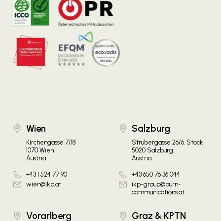
Wien
Salzburg
Kirchengasse 7/18
Strubergasse 26/6. Stock
1070 Wien
5020 Salzburg
Austria
Austria
+43 1 524 77 90
+43 650 76 36 044
wien@ikp.at
ikp-group@burn-
communications.at
Vorarlberg
Graz & KPTN