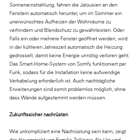
LAT Nitrogen
Sonneneinstrahlung, fahren die Jalousien an den
Fenstern automatisch herunter, um im Sommer ein
Libro
unerwünschtes Aufheizen der Wohnräume zu
Lidl Österreich
verhindern und Blendschutz zu gewährleisten. Oder:
Die Menü-Manufaktur
Falls ein oder mehrere Fenster geöffnet werden, wird
in der kühleren Jahreszeit automatisch die Heizung
MTH Retail Group
gedrosselt, damit keine Energie unnötig verloren geht.
OMV
Das Smart-Home-System von Somfy funktioniert per
OptimaMed
Funk, sodass für die Installation keine aufwendige
Verkabelung erforderlich ist. Auch nachträgliche
PAGRO
Erweiterungen sind somit problemlos möglich, ohne
PHH Rechtsanwält:innen
dass Wände aufgestemmt werden müssen.
Primark
Zukunftssicher nachrüsten
Salesforce
sebamed
Wie unkompliziert eine Nachrüstung sein kann, zeigt
SeneCura
das Hausprojekt von Familie Zollinger. Als Urs und