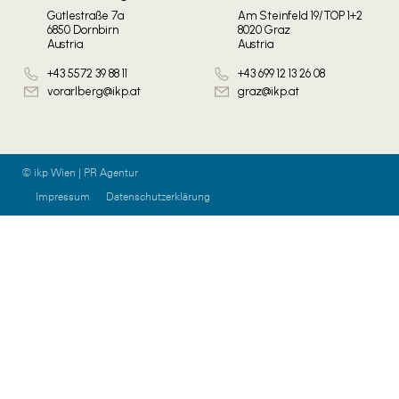
Gütlestraße 7a
Am Steinfeld 19/TOP 1+2
6850 Dornbirn
8020 Graz
Austria
Austria
+43 5572 39 88 11
+43 699 12 13 26 08
vorarlberg@ikp.at
graz@ikp.at
© ikp Wien | PR Agentur
Impressum
Datenschutzerklärung