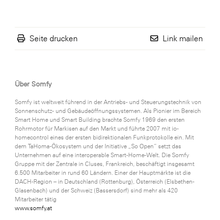
Seite drucken
Link mailen
Über Somfy
Somfy ist weltweit führend in der Antriebs- und Steuerungstechnik von
Sonnenschutz- und Gebäudeöffnungssystemen. Als Pionier im Bereich
Smart Home und Smart Building brachte Somfy 1969 den ersten
Rohrmotor für Markisen auf den Markt und führte 2007 mit io-
homecontrol eines der ersten bidirektionalen Funkprotokolle ein. Mit
dem TaHoma-Ökosystem und der Initiative „So Open“ setzt das
Unternehmen auf eine interoperable Smart-Home-Welt. Die Somfy
Gruppe mit der Zentrale in Cluses, Frankreich, beschäftigt insgesamt
6.500 Mitarbeiter in rund 60 Ländern. Einer der Hauptmärkte ist die
DACH-Region – in Deutschland (Rottenburg), Österreich (Elsbethen-
Glasenbach) und der Schweiz (Bassersdorf) sind mehr als 420
Mitarbeiter tätig
www.somfy.at