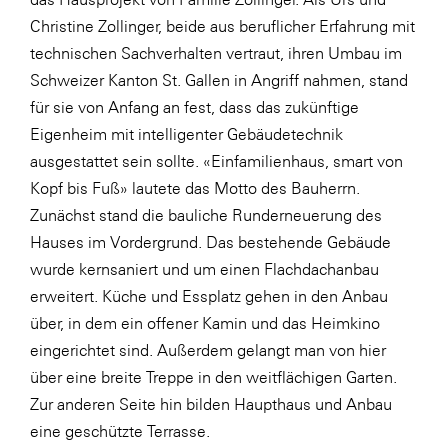
Christine Zollinger, beide aus beruflicher Erfahrung mit
SERVICE&MORE
technischen Sachverhalten vertraut, ihren Umbau im
SKINUANCE®
Schweizer Kanton St. Gallen in Angriff nahmen, stand
Somfy
für sie von Anfang an fest, dass das zukünftige
Eigenheim mit intelligenter Gebäudetechnik
Sony DADC
ausgestattet sein sollte. «Einfamilienhaus, smart von
SPIEGLTEC
Kopf bis Fuß» lautete das Motto des Bauherrn.
STIHL Tirol
Zunächst stand die bauliche Runderneuerung des
Hauses im Vordergrund. Das bestehende Gebäude
Trend Micro
wurde kernsaniert und um einen Flachdachanbau
TAG GmbH
erweitert. Küche und Essplatz gehen in den Anbau
VALETTA
über, in dem ein offener Kamin und das Heimkino
eingerichtet sind. Außerdem gelangt man von hier
Verband Druck Medien Österreich
über eine breite Treppe in den weitflächigen Garten.
Wirtschaftskammer Salzburg
Zur anderen Seite hin bilden Haupthaus und Anbau
WKS Fachgruppe Fahrzeughandel und
eine geschützte Terrasse.
Fahrzeugtechnik