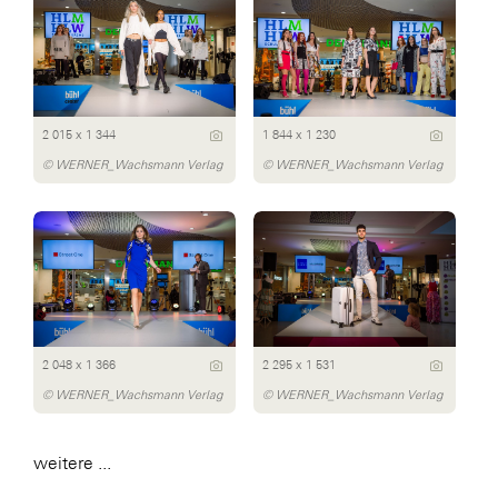
2 015 x 1 344
1 844 x 1 230
© WERNER_Wachsmann Verlag
© WERNER_Wachsmann Verlag
2 048 x 1 366
2 295 x 1 531
© WERNER_Wachsmann Verlag
© WERNER_Wachsmann Verlag
weitere ...