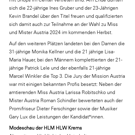
LAT Nitrogen
sich die 22-jährige Ines Gruber und der 23-Jährigen
Libro
Kevin Brandel über den Titel freuen und qualifizierten
sich damit auch zur Teilnahme an der Wahl zu Miss
Lidl Österreich
und Mister Austria 2024 im kommenden Herbst.
Die Menü-Manufaktur
Auf den weiteren Plätzen landeten bei den Damen die
MTH Retail Group
31-jährige Monika Kellner und die 21 jährige Lisa-
OMV
Maria Hauer, bei den Männern komplettierten der 21-
jährige Patrick Lele und der ebenfalls 21-jährige
OptimaMed
Marcel Winkler die Top 3. Die Jury der Mission Austria
PAGRO
war mit einigen bekannten Profis besetzt: Neben der
PHH Rechtsanwält:innen
amtierenden Miss Austria Larissa Robitschko und
Mister Austria Roman Schindler bewerteten auch der
Primark
Promifriseur Dieter Ferschinger sowie der Musiker
Salesforce
Gary Lux die Leistungen der Kandidat*innen.
sebamed
Modeschau der HLM HLW Krems
SeneCura