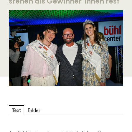
stehen als Gewinner*innen fest
Blaguss
Bundesverband Sonnenschutztechnik
Cineplexx
Colmobil Austria
Controller Institut
Darbo
Designer Outlets Parndorf und Salzburg
DOMOFERM
Essity
EY
Text
Bilder
FG UBIT Salzburg
foodaffairs