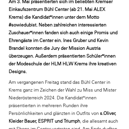
Am 3. Mai präsentierten sich im beliebten Kremser
Fressnapf
Einkaufszentrum Bühl Center (ab 21. Mai ALEX
FRoSTA
Krems) die Kandidat*innen unter dem Motto
FV Energierohstoff & Kraftstoff
#sowiedubist. Neben zahlreichen interessierten
Zuschauer*innen fanden sich auch einige Promis und
Gardena
Ehrengäste im Center ein. Ines Gruber und Kevin
Gas Connect Austria
Brandel konnten die Jury der Mission Austria
GBV - Verband gemeinnütziger
überzeugen. Außerdem präsentierten Schüler*innen
Bauvereinigungen
der Modeschule der HLM HLW Krems ihre kreativen
Getzner Werkstoffe
Designs.
Heimat Österreich
Am vergangenen Freitag stand das Bühl Center in
Krems ganz im Zeichen der Wahl zu Miss und Mister
ikp
Niederösterreich 2024. Die Kandidat*innen
Johnson & Johnson
präsentierten in mehreren Runden ihre
JELD-WEN DANA
Persönlichkeiten und glänzten in Outfits von
s.Oliver,
Kleider Bauer, ESPRIT und Triumph
, die allesamt auch
kosaplaner
mit Shops im Center vertreten sind. Am Ende durften