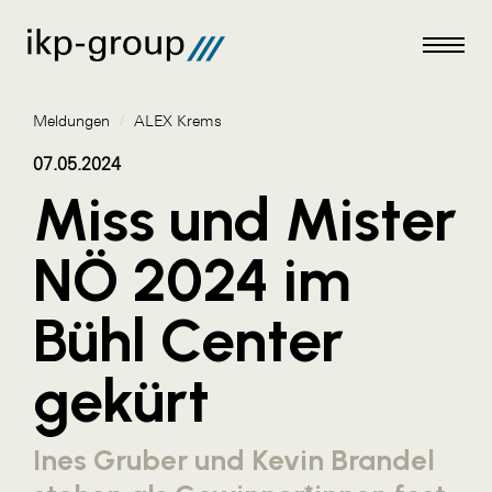
Meldungen
/
ALEX Krems
07.05.2024
Miss und Mister
Meldungen
NÖ 2024 im
AKTUELLES
Bühl Center
ACO
ALEX Krems
gekürt
Amazon Web Services
Artweger
Ines Gruber und Kevin Brandel
AustroCel Hallein