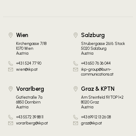
Wien
Salzburg
Kirchengasse 7/18
Strubergasse 26/6. Stock
1070 Wien
5020 Salzburg
Austria
Austria
+43 1 524 77 90
+43 650 76 36 044
wien@ikp.at
ikp-group@burn-
communications.at
Vorarlberg
Graz & KPTN
Gütlestraße 7a
Am Steinfeld 19/TOP 1+2
6850 Dornbirn
8020 Graz
Austria
Austria
+43 5572 39 88 11
+43 699 12 13 26 08
vorarlberg@ikp.at
graz@ikp.at