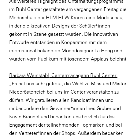
Als weiteres Highlight des Unterhaltungsprogramms
SERVICE&MORE
im Bühl Center gestaltete am vergangenen Freitag die
Modeschule der HLM HLW Krems eine Modeschau,
SKINUANCE®
in der die kreativen Designs der Schüler*innen
Somfy
gekonnt in Szene gesetzt wurden. Die innovativen
Sony DADC
Entwürfe entstanden in Kooperation mit dem
international bekannten Modedesigner La Hong und
SPIEGLTEC
wurden vom Publikum mit tosendem Applaus belohnt.
STIHL Tirol
Trend Micro
Barbara Weinstabl, Centermanagerin Bühl Center:
„Es hat uns sehr gefreut, die Wahl zu Miss und Mister
TAG GmbH
Niederösterreich bei uns im Center veranstalten zu
VALETTA
dürfen. Wir gratulieren allen Kandidat*innen und
Verband Druck Medien Österreich
insbesondere den Gewinner*innen Ines Gruber und
Kevin Brandel und bedanken uns herzlich für das
Wirtschaftskammer Salzburg
Engagement der teilnehmenden Topmarken und bei
WKS Fachgruppe Fahrzeughandel und
den Vertreter*innen der Shops. Außerdem bedanken
Fahrzeugtechnik