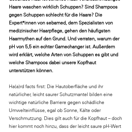
Fressnapf
Haare waschen wirklich Schuppen? Sind Shampoos
FRoSTA
gegen Schuppen schlecht für die Haare? Die
Expert*innen von sebamed, dem Spezialisten von
FV Energierohstoff & Kraftstoff
medizinischer Haarpflege, gehen den häufigsten
Gardena
Haarmythen auf den Grund. Und verraten, warum der
Gas Connect Austria
pH von 5,5 ein echter Gamechanger ist. Außerdem
wird erklärt, welche Arten von Schuppen es gibt und
GBV - Verband gemeinnütziger
Bauvereinigungen
welche Shampoos dabei unsere Kopfhaut
unterstützen können.
Getzner Werkstoffe
Heimat Österreich
Ha(a)rd facts first: Die Hautoberfläche und ihr
ikp
natürlicher, leicht saurer Schutzmantel bilden eine
wichtige natürliche Barriere gegen schädliche
Johnson & Johnson
Umwelteinflüsse, egal ob Sonne, Kälte oder
JELD-WEN DANA
Verschmutzung. Dies gilt auch für die Kopfhaut – doch
kosaplaner
hier kommt noch hinzu, dass der leicht saure pH-Wert