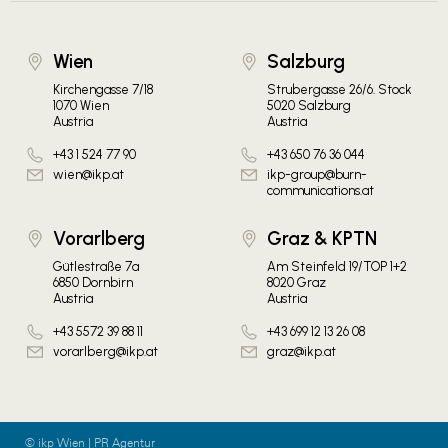
Wien
Salzburg
Kirchengasse 7/18
Strubergasse 26/6. Stock
1070 Wien
5020 Salzburg
Austria
Austria
+43 1 524 77 90
+43 650 76 36 044
wien@ikp.at
ikp-group@burn-
communications.at
Vorarlberg
Graz & KPTN
Gütlestraße 7a
Am Steinfeld 19/TOP 1+2
6850 Dornbirn
8020 Graz
Austria
Austria
+43 5572 39 88 11
+43 699 12 13 26 08
vorarlberg@ikp.at
graz@ikp.at
© ikp Wien | PR Agentur