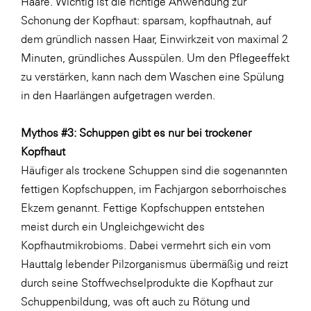
Haare. Wichtig ist die richtige Anwendung zur
Schonung der Kopfhaut: sparsam, kopfhautnah, auf
WKS Fachgruppe Finanzdienstleister
dem gründlich nassen Haar, Einwirkzeit von maximal 2
WK UBIT
Minuten, gründliches Ausspülen. Um den Pflegeeffekt
Zühlke
zu verstärken, kann nach dem Waschen eine Spülung
in den Haarlängen aufgetragen werden.
Media
Mythos #3: Schuppen gibt es nur bei trockener
Kopfhaut
Häufiger als trockene Schuppen sind die sogenannten
fettigen Kopfschuppen, im Fachjargon seborrhoisches
Ekzem genannt. Fettige Kopfschuppen entstehen
meist durch ein Ungleichgewicht des
Kopfhautmikrobioms. Dabei vermehrt sich ein vom
Hauttalg lebender Pilzorganismus übermäßig und reizt
durch seine Stoffwechselprodukte die Kopfhaut zur
Schuppenbildung, was oft auch zu Rötung und