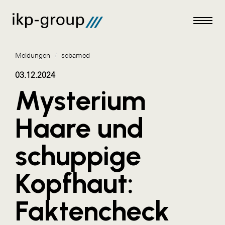
Meldungen
/
sebamed
03.12.2024
Mysterium
Meldungen
Haare und
AKTUELLES
schuppige
ACO
ALEX Krems
Kopfhaut:
Amazon Web Services
Faktencheck
Artweger
AustroCel Hallein