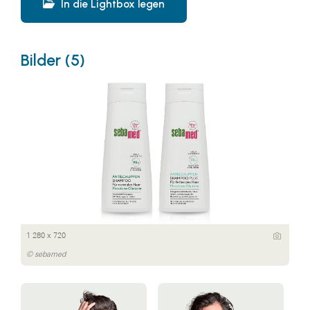
In die Lightbox legen
Bilder (5)
1 280 x 720
© sebamed