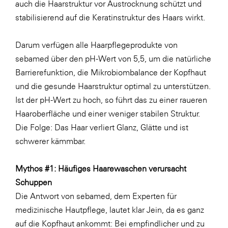
auch die Haarstruktur vor Austrocknung schützt und
LAT Nitrogen
stabilisierend auf die Keratinstruktur des Haars wirkt.
Libro
Lidl Österreich
Darum verfügen alle Haarpflegeprodukte von
sebamed über den pH-Wert von 5,5, um die natürliche
Die Menü-Manufaktur
Barrierefunktion, die Mikrobiombalance der Kopfhaut
MTH Retail Group
und die gesunde Haarstruktur optimal zu unterstützen.
OMV
Ist der pH-Wert zu hoch, so führt das zu einer raueren
Haaroberfläche und einer weniger stabilen Struktur.
OptimaMed
Die Folge: Das Haar verliert Glanz, Glätte und ist
PAGRO
schwerer kämmbar.
PHH Rechtsanwält:innen
Mythos #1: Häufiges Haarewaschen verursacht
Primark
Schuppen
Salesforce
Die Antwort von sebamed, dem Experten für
sebamed
medizinische Hautpflege, lautet klar Jein, da es ganz
auf die Kopfhaut ankommt: Bei empfindlicher und zu
SeneCura