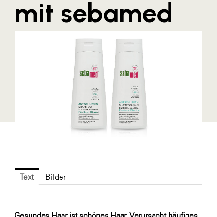
mit sebamed
Blaguss
Bundesverband Sonnenschutztechnik
Cineplexx
Colmobil Austria
Controller Institut
Darbo
Designer Outlets Parndorf und Salzburg
DOMOFERM
Essity
EY
Text
Bilder
FG UBIT Salzburg
foodaffairs
Gesundes Haar ist schönes Haar. Verursacht häufiges