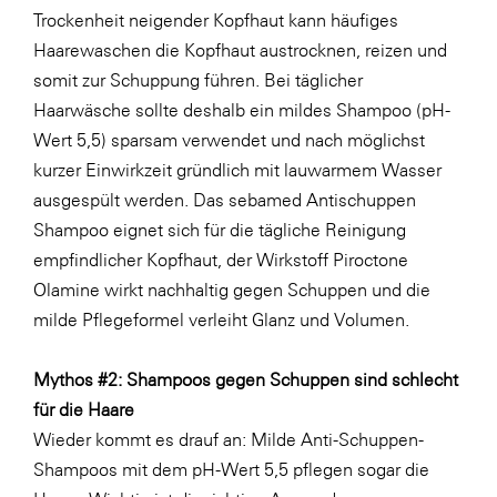
Trockenheit neigender Kopfhaut kann häufiges
SERVICE&MORE
Haarewaschen die Kopfhaut austrocknen, reizen und
SKINUANCE®
somit zur Schuppung führen. Bei täglicher
Haarwäsche sollte deshalb ein mildes Shampoo (pH-
Somfy
Wert 5,5) sparsam verwendet und nach möglichst
Sony DADC
kurzer Einwirkzeit gründlich mit lauwarmem Wasser
SPIEGLTEC
ausgespült werden. Das sebamed Antischuppen
Shampoo eignet sich für die tägliche Reinigung
STIHL Tirol
empfindlicher Kopfhaut, der Wirkstoff Piroctone
Trend Micro
Olamine wirkt nachhaltig gegen Schuppen und die
TAG GmbH
milde Pflegeformel verleiht Glanz und Volumen.
VALETTA
Mythos #2: Shampoos gegen Schuppen sind schlecht
Verband Druck Medien Österreich
für die Haare
Wirtschaftskammer Salzburg
Wieder kommt es drauf an: Milde Anti-Schuppen-
Shampoos mit dem pH-Wert 5,5 pflegen sogar die
WKS Fachgruppe Fahrzeughandel und
Fahrzeugtechnik