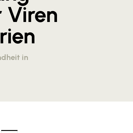
 Viren
rien
dheit in