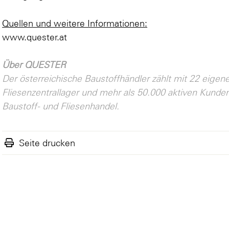
Quellen und weitere Informationen:
www.quester.at
Über QUESTER
Der österreichische Baustoffhändler zählt mit 22 eige
Fliesenzentrallager und mehr als 50.000 aktiven Kunde
Baustoff- und Fliesenhandel.
Seite drucken