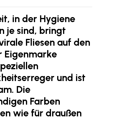
eit, in der Hygiene
 je sind, bringt
irale Fliesen auf den
er Eigenmarke
speziellen
heitserreger und ist
am. Die
endigen Farben
nen wie für draußen