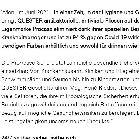
Wien, im Juni 2021._
In einer Zeit, in der Hygiene und 
bringt QUESTER antibakterielle, antivirale Fliesen auf 
Eigenmarke Procasa eliminiert dank ihrer speziellen B
Krankheitserreger und ist zu 94 % gegen Covid-19 wirk
trendigen Farben erhältlich und sowohl für drinnen wie
Die ProActive-Serie bietet zahlreiche gesundheitliche Vo
einsetzbar: Von Krankenhäusern, Kliniken und Pflegehä
Schwimmbäder und Saunen bis hin zu Kindergärten und
QUESTER Geschäftsführer Mag. René Rieder: „Dieses P
viele Sektoren, die ihre mikrobiologische Sicherheit er
Betriebs zu gewährleisten und zugleich Betroffene mit
Bezug auf mögliche Gesundheitsrisiken zu beruhigen. Di
Leistungsfähigkeit unseres neuen Produkts.“
24/7 sauber, sicher, ästhetisch