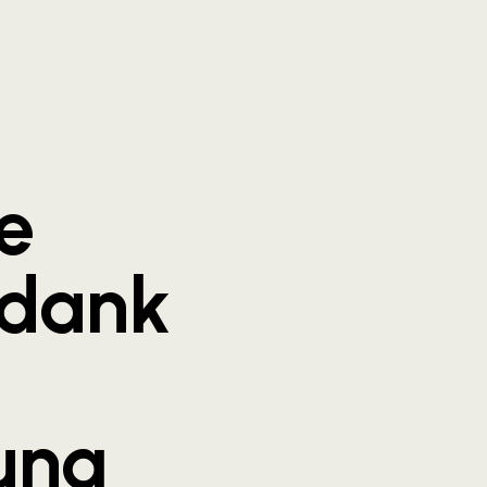
e
 dank
ung