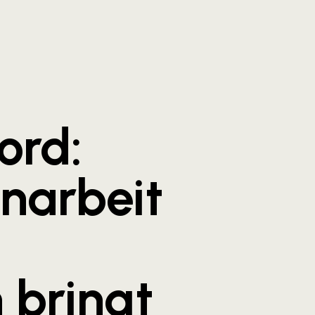
ord:
arbeit
 bringt