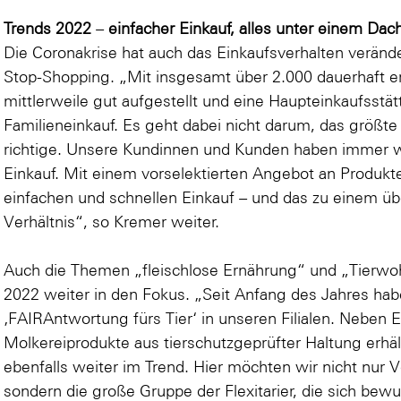
Trends 2022
–
einfacher Einkauf, alles unter einem Dac
Die Coronakrise hat auch das Einkaufsverhalten verände
Stop-Shopping. „Mit insgesamt über 2.000 dauerhaft erh
mittlerweile gut aufgestellt und eine Haupteinkaufsstä
Familieneinkauf. Es geht dabei nicht darum, das größt
richtige. Unsere Kundinnen und Kunden haben immer w
Einkauf. Mit einem vorselektierten Angebot an Produkte
einfachen und schnellen Einkauf – und das zu einem ü
Verhältnis“, so Kremer weiter.
Auch die Themen „fleischlose Ernährung“ und „Tierwohl
2022 weiter in den Fokus. „Seit Anfang des Jahres ha
‚FAIRAntwortung fürs Tier‘ in unseren Filialen. Neben E
Molkereiprodukte aus tierschutzgeprüfter Haltung erhält
ebenfalls weiter im Trend. Hier möchten wir nicht nu
sondern die große Gruppe der Flexitarier, die sich bewu