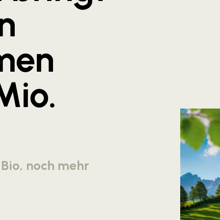
n
men
Mio.
 Bio, noch mehr