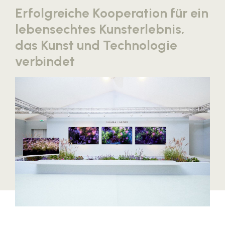
Erfolgreiche Kooperation für ein
Blaguss
lebensechtes Kunsterlebnis,
Bundesverband Sonnenschutztechnik
das Kunst und Technologie
Cineplexx
verbindet
Colmobil Austria
Controller Institut
Darbo
Designer Outlets Parndorf und Salzburg
DOMOFERM
Essity
EY
FG UBIT Salzburg
foodaffairs