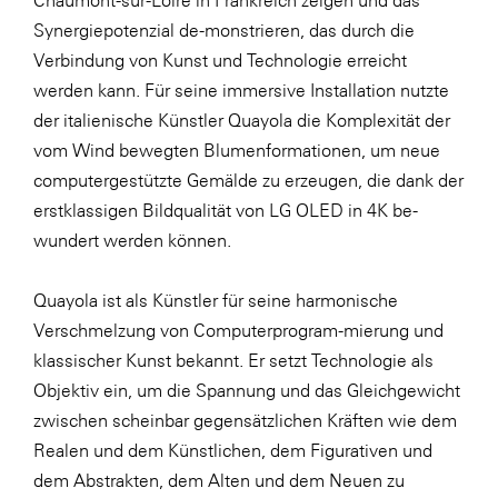
Chaumont-sur-Loire in Frankreich zeigen und das
LAT Nitrogen
Synergiepotenzial de-monstrieren, das durch die
Libro
Verbindung von Kunst und Technologie erreicht
werden kann. Für seine immersive Installation nutzte
Lidl Österreich
der italienische Künstler Quayola die Komplexität der
Die Menü-Manufaktur
vom Wind bewegten Blumenformationen, um neue
MTH Retail Group
computergestützte Gemälde zu erzeugen, die dank der
erstklassigen Bildqualität von LG OLED in 4K be-
OMV
wundert werden können.
OptimaMed
PAGRO
Quayola ist als Künstler für seine harmonische
Verschmelzung von Computerprogram-mierung und
PHH Rechtsanwält:innen
klassischer Kunst bekannt. Er setzt Technologie als
Primark
Objektiv ein, um die Spannung und das Gleichgewicht
Salesforce
zwischen scheinbar gegensätzlichen Kräften wie dem
Realen und dem Künstlichen, dem Figurativen und
sebamed
dem Abstrakten, dem Alten und dem Neuen zu
SeneCura