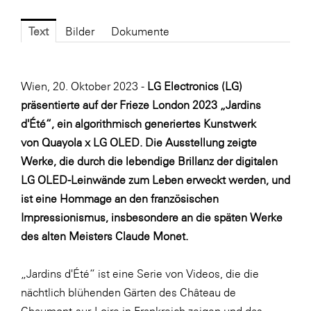
Fressnapf
FRoSTA
Text
Bilder
Dokumente
FV Energierohstoff & Kraftstoff
Gardena
Wien, 20. Oktober 2023 -
LG Electronics (LG)
Gas Connect Austria
präsentierte auf der Frieze London 2023 „Jardins
d'Été“, ein algorithmisch generiertes Kunstwerk
GBV - Verband gemeinnütziger
von
Quayola
x LG OLED. Die Ausstellung zeigte
Bauvereinigungen
Werke, die durch die lebendige Brillanz der digitalen
Getzner Werkstoffe
LG OLED-Leinwände zum Leben erweckt werden, und
Heimat Österreich
ist eine Hommage an den französischen
Impressionismus, insbesondere an die späten Werke
ikp
des alten Meisters Claude Monet.
Johnson & Johnson
JELD-WEN DANA
„Jardins d'Été“ ist eine Serie von Videos, die die
nächtlich blühenden Gärten des Château de
kosaplaner