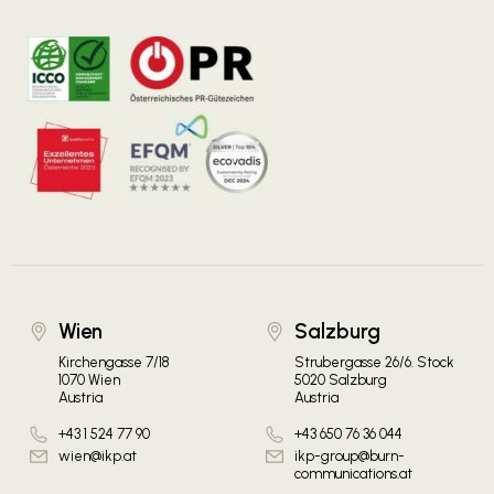
Wien
Salzburg
Kirchengasse 7/18
Strubergasse 26/6. Stock
1070 Wien
5020 Salzburg
Austria
Austria
+43 1 524 77 90
+43 650 76 36 044
wien@ikp.at
ikp-group@burn-
communications.at