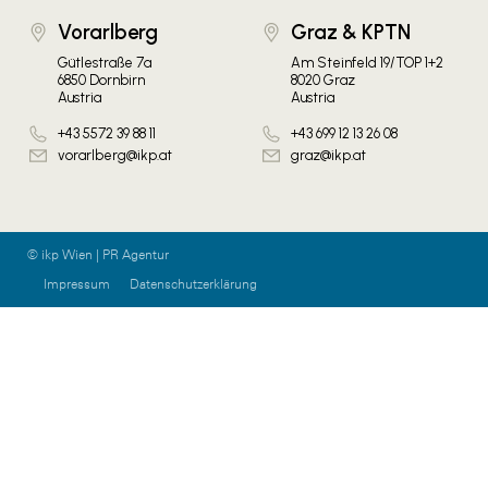
Vorarlberg
Graz & KPTN
Gütlestraße 7a
Am Steinfeld 19/TOP 1+2
6850 Dornbirn
8020 Graz
Austria
Austria
+43 5572 39 88 11
+43 699 12 13 26 08
vorarlberg@ikp.at
graz@ikp.at
© ikp Wien | PR Agentur
Impressum
Datenschutzerklärung