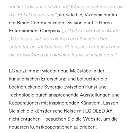
Technologie auf eine Art und Weise verschmelzen, die
WKS Fachgruppe Finanzdienstleister
das Publikum fes-selt“
, so Kate Oh, Vizepräsidentin
WK UBIT
der Brand Communication Division der LG Home
Entertainment Company.
„LG OLED wird dem Motto
Zühlke
‚We Inspire Art‘ treu bleiben und Künstler dabei
Media
unterstützen, ihr kreatives Potenzial zu entfalten und
die Entwicklung der digitalen Kunst zu inspirieren.“
LG setzt immer wieder neue Maßstäbe in der
künstlerischen Erforschung und beleuchtet die
beeindruckende Synergie zwischen Kunst und
Technologie durch ansprechende Ausstellungen und
Kooperationen mit inspirierenden Künstlern. Lassen
Sie sich die künstlerische Reise mit LG OLED ART
nicht entgehen – besuchen Sie die
Website
, um die
neuesten Kunstkooperationen zu erleben.