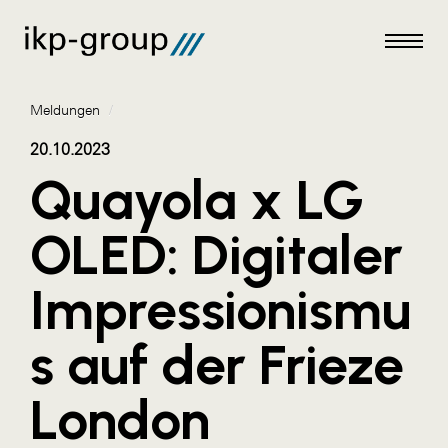
Meldungen
/
20.10.2023
Quayola x LG
Meldungen
OLED: Digitaler
AKTUELLES
Impressionismu
ACO
ALEX Krems
s auf der Frieze
Amazon Web Services
London
Artweger
AustroCel Hallein