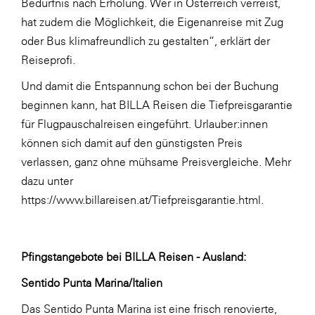
Bedürfnis nach Erholung. Wer in Österreich verreist,
SERVICE&MORE
hat zudem die Möglichkeit, die Eigenanreise mit Zug
oder Bus klimafreundlich zu gestalten“, erklärt der
SKINUANCE®
Reiseprofi.
Somfy
Und damit die Entspannung schon bei der Buchung
Sony DADC
beginnen kann, hat BILLA Reisen die Tiefpreisgarantie
SPIEGLTEC
für Flugpauschalreisen eingeführt. Urlauber:innen
können sich damit auf den günstigsten Preis
STIHL Tirol
verlassen, ganz ohne mühsame Preisvergleiche. Mehr
Trend Micro
dazu unter
TAG GmbH
https://www.billareisen.at/Tiefpreisgarantie.html
.
VALETTA
Verband Druck Medien Österreich
Pfingstangebote bei BILLA Reisen - Ausland:
Wirtschaftskammer Salzburg
Sentido Punta Marina/Italien
WKS Fachgruppe Fahrzeughandel und
Das Sentido Punta Marina ist eine frisch renovierte,
Fahrzeugtechnik