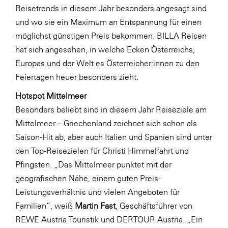
Fressnapf
Reisetrends in diesem Jahr besonders angesagt sind
FRoSTA
und wo sie ein Maximum an Entspannung für einen
möglichst günstigen Preis bekommen. BILLA Reisen
FV Energierohstoff & Kraftstoff
hat sich angesehen, in welche Ecken Österreichs,
Gardena
Europas und der Welt es Österreicher:innen zu den
Gas Connect Austria
Feiertagen heuer besonders zieht.
GBV - Verband gemeinnütziger
Hotspot Mittelmeer
Bauvereinigungen
Besonders beliebt sind in diesem Jahr Reiseziele am
Getzner Werkstoffe
Mittelmeer – Griechenland zeichnet sich schon als
Saison-Hit ab, aber auch Italien und Spanien sind unter
Heimat Österreich
den Top-Reisezielen für Christi Himmelfahrt und
ikp
Pfingsten. „Das Mittelmeer punktet mit der
Johnson & Johnson
geografischen Nähe, einem guten Preis-
Leistungsverhältnis und vielen Angeboten für
JELD-WEN DANA
Familien“, weiß
Martin Fast
, Geschäftsführer von
kosaplaner
REWE Austria Touristik und DERTOUR Austria. „Ein