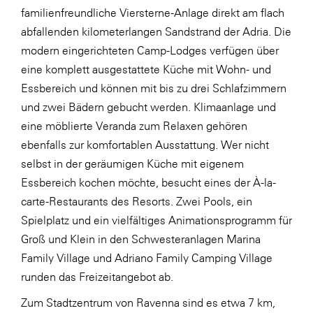
familienfreundliche Viersterne-Anlage direkt am flach
WKS Fachgruppe Finanzdienstleister
abfallenden kilometerlangen Sandstrand der Adria. Die
WK UBIT
modern eingerichteten Camp-Lodges verfügen über
eine komplett ausgestattete Küche mit Wohn- und
Zühlke
Essbereich und können mit bis zu drei Schlafzimmern
Media
und zwei Bädern gebucht werden. Klimaanlage und
eine möblierte Veranda zum Relaxen gehören
ebenfalls zur komfortablen Ausstattung. Wer nicht
selbst in der geräumigen Küche mit eigenem
Essbereich kochen möchte, besucht eines der À-la-
carte-Restaurants des Resorts. Zwei Pools, ein
Spielplatz und ein vielfältiges Animationsprogramm für
Groß und Klein in den Schwesteranlagen Marina
Family Village und Adriano Family Camping Village
runden das Freizeitangebot ab.
Zum Stadtzentrum von Ravenna sind es etwa 7 km,