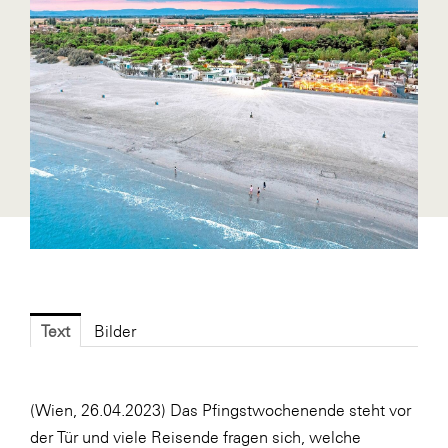
Blaguss
Bundesverband Sonnenschutztechnik
Cineplexx
Colmobil Austria
Controller Institut
Darbo
Designer Outlets Parndorf und Salzburg
DOMOFERM
Essity
Text
Bilder
EY
FG UBIT Salzburg
(Wien, 26.04.2023) Das Pfingstwochenende steht vor
foodaffairs
der Tür und viele Reisende fragen sich, welche