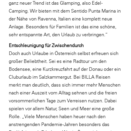
LAT Nitrogen
ganz neuer Trend ist das Glamping, also Edel-
Camping. Wir bieten mit dem Sentido Punta Marina in
Libro
der Nähe von Ravenna, Italien eine komplett neue
Lidl Österreich
Anlage. Besonders für Familien ist das eine schöne,
Die Menü-Manufaktur
sehr entspannte Art, den Urlaub zu verbringen.“
MTH Retail Group
Entschleunigung für Zwischendurch
Doch auch Urlaube in Österreich selbst erfreuen sich
OMV
großer Beliebtheit. Sei es eine Radtour um den
OptimaMed
Bodensee, eine Kurzkreuzfahrt auf der Donau oder ein
PAGRO
Cluburlaub im Salzkammergut. Bei BILLA Reisen
merkt man deutlich, dass sich immer mehr Menschen
PHH Rechtsanwält:innen
nach einer Auszeit vom Alltag sehnen und die freien
Primark
vorsommerlichen Tage zum Verreisen nutzen. Dabei
Salesforce
spielen vor allem Natur, Seen und Meer eine große
Rolle. „Viele Menschen haben heuer nach den
sebamed
anstrengenden Pandemie-Jahren besonders das
SeneCura