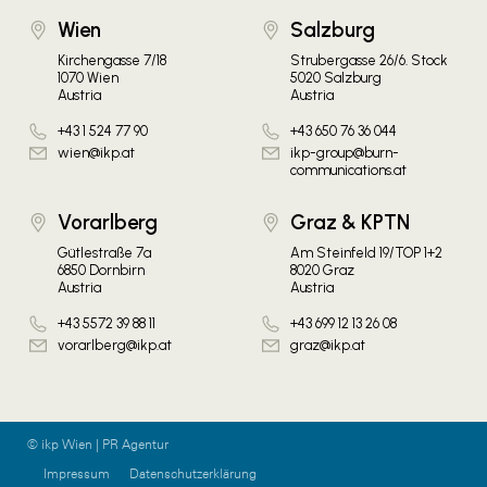
Wien
Salzburg
Kirchengasse 7/18
Strubergasse 26/6. Stock
1070 Wien
5020 Salzburg
Austria
Austria
+43 1 524 77 90
+43 650 76 36 044
wien@ikp.at
ikp-group@burn-
communications.at
Vorarlberg
Graz & KPTN
Gütlestraße 7a
Am Steinfeld 19/TOP 1+2
6850 Dornbirn
8020 Graz
Austria
Austria
+43 5572 39 88 11
+43 699 12 13 26 08
vorarlberg@ikp.at
graz@ikp.at
© ikp Wien | PR Agentur
Impressum
Datenschutzerklärung