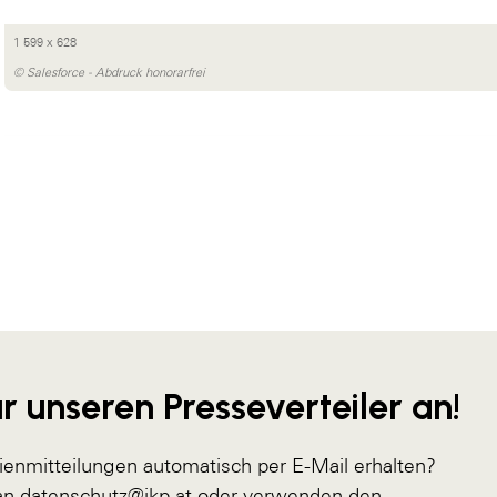
1 599 x 628
© Salesforce - Abdruck honorarfrei
r unseren Presseverteiler an!
ienmitteilungen automatisch per E-Mail erhalten?
 an
datenschutz@ikp.at
oder verwenden den