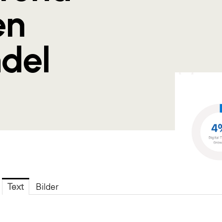
en
del
Text
Bilder