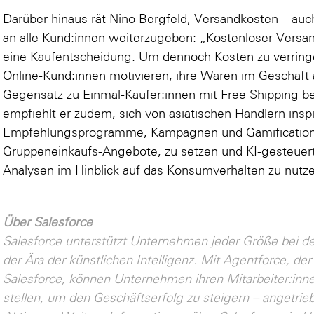
Darüber hinaus rät Nino Bergfeld, Versandkosten – auc
an alle Kund:innen weiterzugeben: „Kostenloser Versand
eine Kaufentscheidung. Um dennoch Kosten zu verring
Online-Kund:innen motivieren, ihre Waren im Geschäft 
Gegensatz zu Einmal-Käufer:innen mit Free Shipping b
empfiehlt er zudem, sich von asiatischen Händlern inspi
Empfehlungsprogramme, Kampagnen und Gamification-
Gruppeneinkaufs-Angebote, zu setzen und KI-gesteue
Analysen im Hinblick auf das Konsumverhalten zu nutz
Über Salesforce
Salesforce unterstützt Unternehmen jeder Größe bei de
der Ära der künstlichen Intelligenz. Mit Agentforce, d
Salesforce, können Unternehmen ihren Mitarbeiter:inn
stellen, um den Geschäftserfolg zu steigern – angetrie