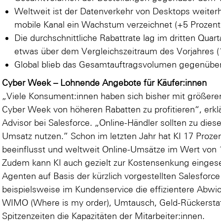
Weltweit ist der Datenverkehr von Desktops weiterhi
mobile Kanal ein Wachstum verzeichnet (+5 Prozent
Die durchschnittliche Rabattrate lag im dritten Quar
etwas über dem Vergleichszeitraum des Vorjahres (
Global blieb das Gesamtauftragsvolumen gegenüber
Cyber Week – Lohnende Angebote für Käufer:innen
„Viele Konsument:innen haben sich bisher mit größere
Cyber Week von höheren Rabatten zu profitieren“, erklär
Advisor bei Salesforce. „Online-Händler sollten zu dies
Umsatz nutzen.” Schon im letzten Jahr hat KI 17 Proze
beeinflusst und weltweit Online-Umsätze im Wert von 19
Zudem kann KI auch gezielt zur Kostensenkung einges
Agenten auf Basis der kürzlich vorgestellten Salesforc
beispielsweise im Kundenservice die effizientere Abwic
WIMO (Where is my order), Umtausch, Geld-Rückerstat
Spitzenzeiten die Kapazitäten der Mitarbeiter:innen.