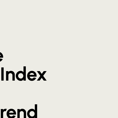
e
Index
trend