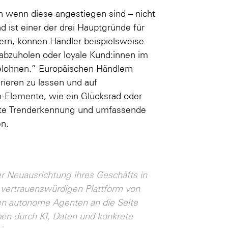
h wenn diese angestiegen sind – nicht
 ist einer der drei Hauptgründe für
ern, können Händler beispielsweise
abzuholen oder loyale Kund:innen im
elohnen.” Europäischen Händlern
rieren zu lassen und auf
Elemente, wie ein Glücksrad oder
rte Trenderkennung und umfassende
en.
r Neuausrichtung ihres Geschäfts in
er vertrauenswürdigen Plattform von
en autonome Agenten an die Seite
ben durch KI, Daten und konkrete