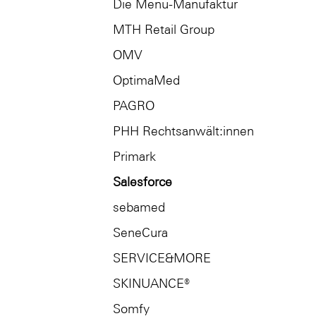
Die Menü-Manufaktur
MTH Retail Group
OMV
OptimaMed
PAGRO
PHH Rechtsanwält:innen
Primark
Salesforce
sebamed
SeneCura
SERVICE&MORE
SKINUANCE®
Somfy