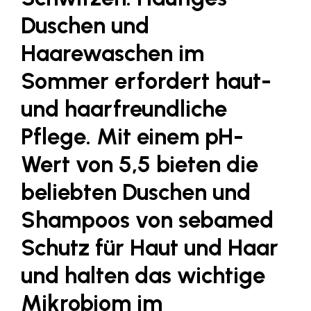
LAT Nitrogen
Duschen und
Libro
Haarewaschen im
Lidl Österreich
Sommer erfordert haut-
Die Menü-Manufaktur
und haarfreundliche
MTH Retail Group
Pflege. Mit einem pH-
OMV
Wert von 5,5 bieten die
OptimaMed
PAGRO
beliebten Duschen und
PHH Rechtsanwält:innen
Shampoos von sebamed
Primark
Schutz für Haut und Haar
Salesforce
und halten das wichtige
sebamed
Mikrobiom im
SeneCura