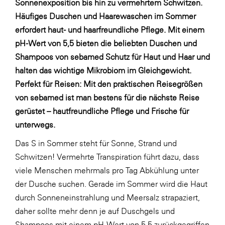
Sonnenexposition bis hin zu vermehrtem Schwitzen.
Häufiges Duschen und Haarewaschen im Sommer
WKS Fachgruppe Finanzdienstleister
erfordert haut- und haarfreundliche Pflege. Mit einem
WK UBIT
pH-Wert von 5,5 bieten die beliebten Duschen und
Zühlke
Shampoos von sebamed Schutz für Haut und Haar und
halten das wichtige Mikrobiom im Gleichgewicht.
Media
Perfekt für Reisen:
Mit den praktischen Reisegrößen
von sebamed ist man bestens für die nächste Reise
gerüstet – hautfreundliche Pflege und Frische für
unterwegs.
Das S in Sommer steht für Sonne, Strand und
Schwitzen! Vermehrte Transpiration führt dazu, dass
viele Menschen mehrmals pro Tag Abkühlung unter
der Dusche suchen. Gerade im Sommer wird die Haut
durch Sonneneinstrahlung und Meersalz strapaziert,
daher sollte mehr denn je auf Duschgels und
Shampoos mit einem pH-Wert von 5,5 zurückgegriffen