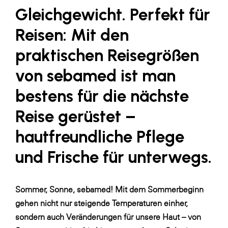
Gleichgewicht. Perfekt für
SERVICE&MORE
Reisen:
Mit den
SKINUANCE®
praktischen Reisegrößen
Somfy
von sebamed ist man
Sony DADC
SPIEGLTEC
bestens für die nächste
STIHL Tirol
Reise gerüstet –
Trend Micro
hautfreundliche Pflege
TAG GmbH
und Frische für unterwegs.
VALETTA
Verband Druck Medien Österreich
Sommer, Sonne, sebamed! Mit dem Sommerbeginn
Wirtschaftskammer Salzburg
gehen nicht nur steigende Temperaturen einher,
sondern auch Veränderungen für unsere Haut – von
WKS Fachgruppe Fahrzeughandel und
Fahrzeugtechnik