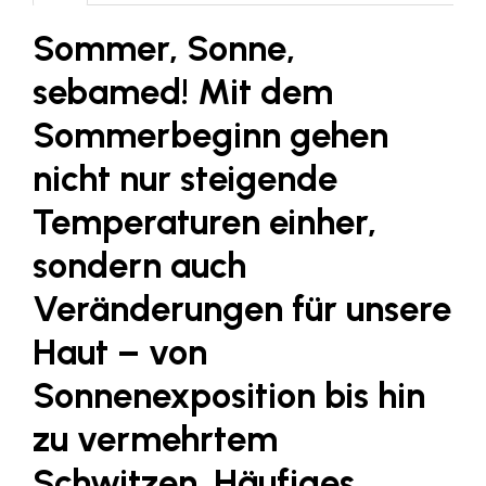
Fressnapf
Sommer, Sonne,
FRoSTA
sebamed! Mit dem
FV Energierohstoff & Kraftstoff
Sommerbeginn gehen
Gardena
Gas Connect Austria
nicht nur steigende
GBV - Verband gemeinnütziger
Temperaturen einher,
Bauvereinigungen
sondern auch
Getzner Werkstoffe
Veränderungen für unsere
Heimat Österreich
Haut – von
ikp
Johnson & Johnson
Sonnenexposition bis hin
JELD-WEN DANA
zu vermehrtem
kosaplaner
Schwitzen. Häufiges