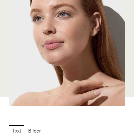
Blaguss
Bundesverband Sonnenschutztechnik
Cineplexx
Colmobil Austria
Controller Institut
Darbo
Designer Outlets Parndorf und Salzburg
DOMOFERM
Essity
EY
FG UBIT Salzburg
foodaffairs
Text
Bilder