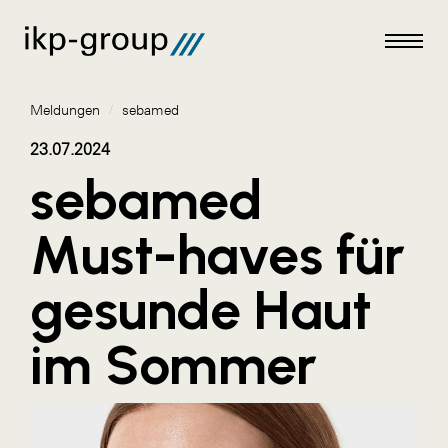
Meldungen
/
sebamed
23.07.2024
sebamed
Meldungen
Must-haves für
AKTUELLES
gesunde Haut
ACO
ALEX Krems
im Sommer
Amazon Web Services
Artweger
AustroCel Hallein