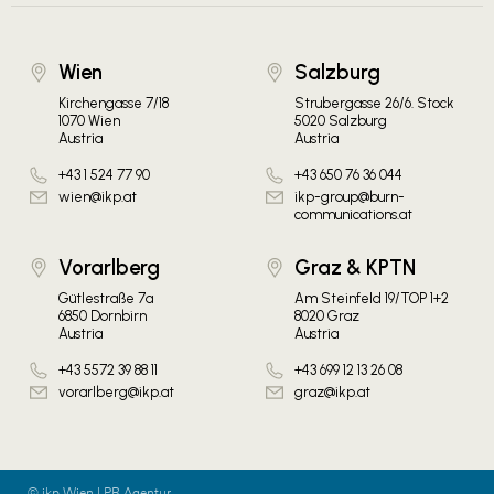
Wien
Salzburg
Kirchengasse 7/18
Strubergasse 26/6. Stock
1070 Wien
5020 Salzburg
Austria
Austria
+43 1 524 77 90
+43 650 76 36 044
wien@ikp.at
ikp-group@burn-
communications.at
Vorarlberg
Graz & KPTN
Gütlestraße 7a
Am Steinfeld 19/TOP 1+2
6850 Dornbirn
8020 Graz
Austria
Austria
+43 5572 39 88 11
+43 699 12 13 26 08
vorarlberg@ikp.at
graz@ikp.at
© ikp Wien | PR Agentur