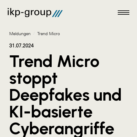
Meldungen
/
Trend Micro
31.07.2024
Trend Micro
Meldungen
stoppt
AKTUELLES
Deepfakes und
ACO
ALEX Krems
KI-basierte
Amazon Web Services
Cyberangriffe
Artweger
AustroCel Hallein