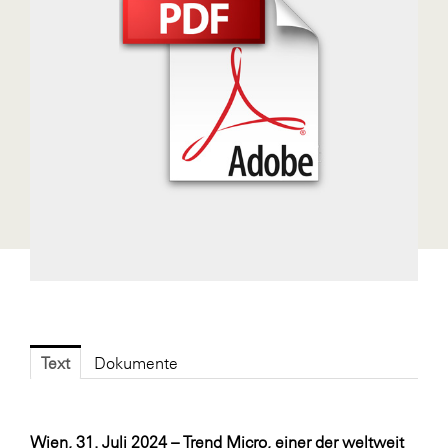
Fressnapf
FRoSTA
FV Energierohstoff & Kraftstoff
Gardena
Gas Connect Austria
GBV - Verband gemeinnütziger
Bauvereinigungen
Getzner Werkstoffe
Heimat Österreich
ikp
Johnson & Johnson
Text
Dokumente
JELD-WEN DANA
kosaplaner
Wien, 31. Juli 2024 – Trend Micro, einer der weltweit