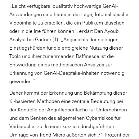
„Leicht verfügbare, qualitativ hochwertige GenAI-
WKS Fachgruppe Finanzdienstleister
Anwendungen sind heute in der Lage, fotorealistische
WK UBIT
Videoinhalte zu erstellen, die ein Publikum täuschen
oder in die Irre führen können“, erklärt Dan Ayoub,
Zühlke
Analyst bei Gartner (1). „Angesichts der niedrigen
Media
Einstiegshürden für die erfolgreiche Nutzung dieser
Tools und ihrer zunehmenden Raffinesse ist die
Entwicklung eines methodischen Ansatzes zur
Erkennung von GenAI-Deepfake-Inhalten notwendig
geworden.“
Daher kommt der Erkennung und Bekämpfung dieser
KI-basierten Methoden eine zentrale Bedeutung bei
der Kontrolle der Angriffsoberfläche für Unternehmen
und dem Senken des allgemeinen Cyberrisikos für
Verbraucher zu. In einer kürzlich durchgeführten
Umfrage von Trend Micro äußerten sich 71 Prozent der