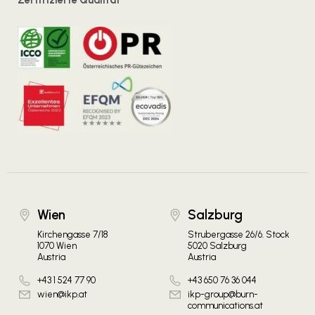
Zertifizierte Qualität
Wien
Salzburg
Kirchengasse 7/18
Strubergasse 26/6. Stock
1070 Wien
5020 Salzburg
Austria
Austria
+43 1 524 77 90
+43 650 76 36 044
wien@ikp.at
ikp-group@burn-
communications.at