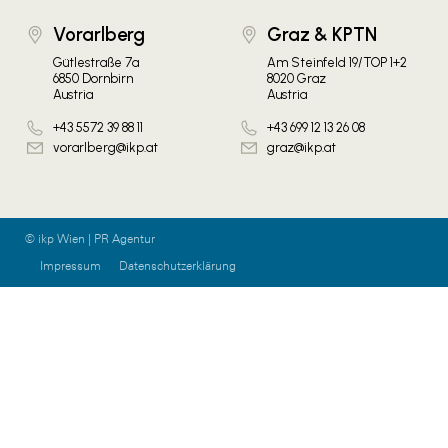
Vorarlberg
Graz & KPTN
Gütlestraße 7a
Am Steinfeld 19/TOP 1+2
6850 Dornbirn
8020 Graz
Austria
Austria
+43 5572 39 88 11
+43 699 12 13 26 08
vorarlberg@ikp.at
graz@ikp.at
© ikp Wien | PR Agentur
Impressum
Datenschutzerklärung