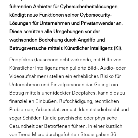
LAT Nitrogen
führenden Anbieter für Cybersicherheitslösungen,
Libro
kündigt neue Funktionen seiner Cybersecurity-
Lösungen für Unternehmen und Privatanwender an.
Lidl Österreich
Diese schützen alle Umgebungen vor der
Die Menü-Manufaktur
wachsenden Bedrohung durch Angriffe und
MTH Retail Group
Betrugsversuche mittels Künstlicher Intelligenz (KI).
OMV
Deepfakes (täuschend echt wirkende, mit Hilfe von
Künstlicher Intelligenz manipulierte Bild-, Audio- oder
OptimaMed
Videoaufnahmen) stellen ein erhebliches Risiko für
PAGRO
Unternehmen und Einzelpersonen dar. Gelingt ein
PHH Rechtsanwält:innen
Betrug mittels unentdeckter Deepfakes, kann dies zu
finanziellen Einbußen
, Rufschädigung, rechtlichen
Primark
Problemen, Arbeitsplatzverlust,
Identitätsdiebstahl
und
Salesforce
sogar Schäden für die
psychische oder physische
sebamed
Gesundheit
der Betroffenen führen. In einer kürzlich
von Trend Micro durchgeführten Studie gaben 36
SeneCura