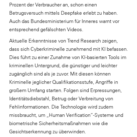
Prozent der Verbraucher an, schon einen
SERVICE&MORE
Betrugsversuch mittels Deepfake erlebt zu haben.
SKINUANCE®
Auch das
Bundesministerium für Inneres
warnt vor
entsprechend gefälschten Videos.
Somfy
Aktuelle Erkenntnisse von
Trend Research
zeigen,
Sony DADC
dass sich Cyberkriminelle zunehmend mit KI befassen.
SPIEGLTEC
Dies führt zu einer Zunahme von KI-basierten Tools im
STIHL Tirol
kriminellen Untergrund, die günstiger und leichter
zugänglich sind als je zuvor. Mit diesen können
Trend Micro
Kriminelle jeglicher Qualifikationsstufe, Angriffe in
TAG GmbH
großem Umfang starten. Folgen sind Erpressungen,
VALETTA
Identitätsdiebstahl, Betrug oder Verbreitung von
Fehlinformationen. Die Technologie wird zudem
Verband Druck Medien Österreich
missbraucht, um „Human Verification“-Systeme und
Wirtschaftskammer Salzburg
biometrische Sicherheitsmaßnahmen wie die
WKS Fachgruppe Fahrzeughandel und
Gesichtserkennung zu überwinden.
Fahrzeugtechnik