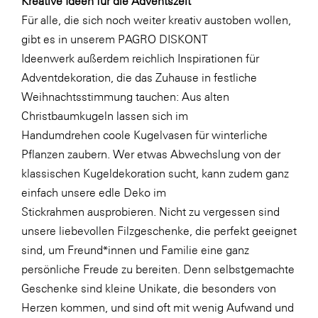
Kreative Ideen für die Adventszeit
Für alle, die sich noch weiter kreativ austoben wollen,
SERVICE&MORE
gibt es in unserem
PAGRO DISKONT
SKINUANCE®
Ideenwerk
außerdem reichlich Inspirationen für
Somfy
Adventdekoration, die das Zuhause in festliche
Weihnachtsstimmung tauchen: Aus alten
Sony DADC
Christbaumkugeln lassen sich im
SPIEGLTEC
Handumdrehen
coole Kugelvasen
für winterliche
STIHL Tirol
Pflanzen zaubern. Wer etwas Abwechslung von der
klassischen Kugeldekoration sucht, kann zudem ganz
Trend Micro
einfach unsere
edle Deko im
TAG GmbH
Stickrahmen
ausprobieren. Nicht zu vergessen sind
VALETTA
unsere
liebevollen Filzgeschenke
, die perfekt geeignet
sind, um Freund*innen und Familie eine ganz
Verband Druck Medien Österreich
persönliche Freude zu bereiten. Denn selbstgemachte
Wirtschaftskammer Salzburg
Geschenke sind kleine Unikate, die besonders von
WKS Fachgruppe Fahrzeughandel und
Herzen kommen, und sind oft mit wenig Aufwand und
Fahrzeugtechnik