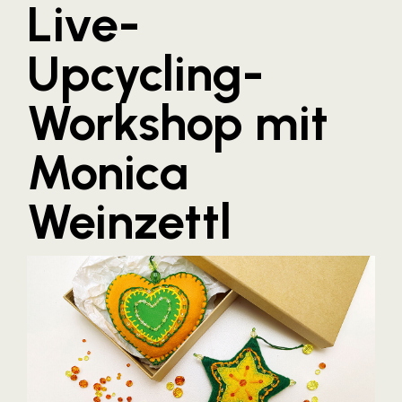
Live-
Blaguss
Upcycling-
Bundesverband Sonnenschutztechnik
Cineplexx
Workshop mit
Colmobil Austria
Controller Institut
Monica
Darbo
Weinzettl
Designer Outlets Parndorf und Salzburg
DOMOFERM
Essity
EY
FG UBIT Salzburg
foodaffairs