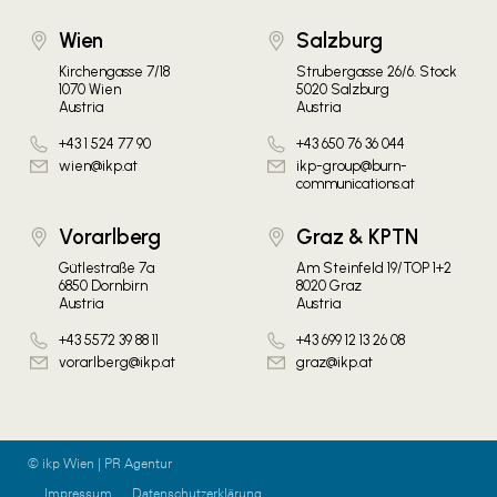
Wien
Salzburg
Kirchengasse 7/18
Strubergasse 26/6. Stock
1070 Wien
5020 Salzburg
Austria
Austria
+43 1 524 77 90
+43 650 76 36 044
wien@ikp.at
ikp-group@burn-
communications.at
Vorarlberg
Graz & KPTN
Gütlestraße 7a
Am Steinfeld 19/TOP 1+2
6850 Dornbirn
8020 Graz
Austria
Austria
+43 5572 39 88 11
+43 699 12 13 26 08
vorarlberg@ikp.at
graz@ikp.at
© ikp Wien | PR Agentur
Impressum
Datenschutzerklärung