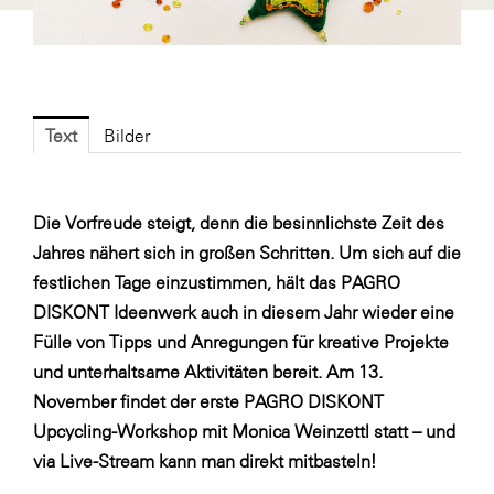
Fressnapf
FRoSTA
FV Energierohstoff & Kraftstoff
Gardena
Text
Bilder
Gas Connect Austria
GBV - Verband gemeinnütziger
Die Vorfreude steigt, denn die besinnlichste Zeit des
Bauvereinigungen
Jahres nähert sich in großen Schritten. Um sich auf die
Getzner Werkstoffe
festlichen Tage einzustimmen, hält das
PAGRO
Heimat Österreich
DISKONT Ideenwerk
auch in diesem Jahr wieder eine
Fülle von Tipps und Anregungen für kreative Projekte
ikp
und unterhaltsame Aktivitäten bereit. Am 13.
Johnson & Johnson
November findet der erste PAGRO DISKONT
JELD-WEN DANA
Upcycling-Workshop mit Monica Weinzettl statt – und
via Live-Stream kann man direkt mitbasteln!
kosaplaner