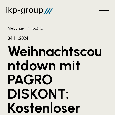
Meldungen
/
PAGRO
04.11.2024
Weihnachtscou
Meldungen
ntdown mit
AKTUELLES
PAGRO
ACO
ALEX Krems
DISKONT:
Amazon Web Services
Kostenloser
Artweger
AustroCel Hallein