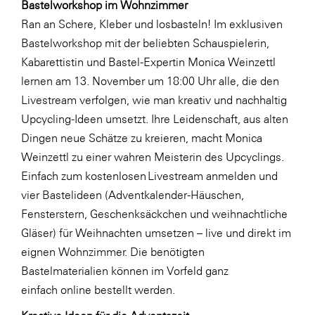
Bastelworkshop im Wohnzimmer
LAT Nitrogen
Ran an Schere, Kleber und losbasteln! Im exklusiven
Libro
Bastelworkshop mit der beliebten Schauspielerin,
Lidl Österreich
Kabarettistin und Bastel-Expertin Monica Weinzettl
lernen am 13. November um 18:00 Uhr alle, die den
Die Menü-Manufaktur
Livestream verfolgen, wie man kreativ und nachhaltig
MTH Retail Group
Upcycling-Ideen umsetzt. Ihre Leidenschaft, aus alten
OMV
Dingen neue Schätze zu kreieren, macht Monica
Weinzettl zu einer wahren Meisterin des Upcyclings.
OptimaMed
Einfach zum kostenlosen Livestream anmelden und
PAGRO
vier Bastelideen (Adventkalender-Häuschen,
PHH Rechtsanwält:innen
Fensterstern, Geschenksäckchen und weihnachtliche
Gläser) für Weihnachten umsetzen – live und direkt im
Primark
eignen Wohnzimmer. Die benötigten
Salesforce
Bastelmaterialien können im Vorfeld ganz
sebamed
einfach
online
bestellt werden.
SeneCura