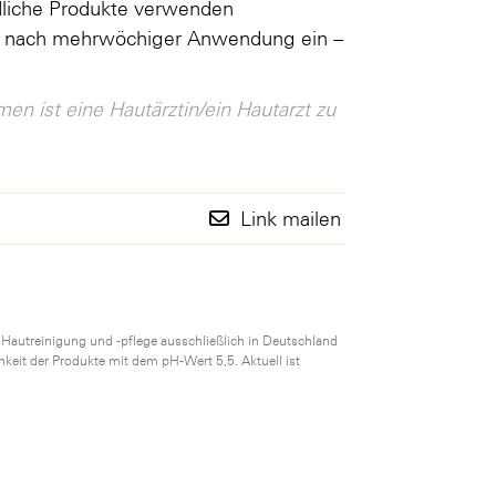
dliche Produkte verwenden
rst nach mehrwöchiger Anwendung ein –
n ist eine Hautärztin/ein Hautarzt zu
Link mailen
utreinigung und -pflege ausschließlich in Deutschland
hkeit der Produkte mit dem pH-Wert 5,5. Aktuell ist