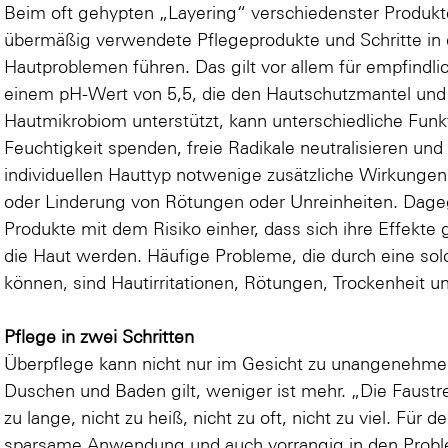
Beim oft gehypten „Layering“ verschiedenster Produkt
übermäßig verwendete Pflegeprodukte und Schritte in 
Hautproblemen führen. Das gilt vor allem für empfindli
einem pH-Wert von 5,5, die den Hautschutzmantel und
Hautmikrobiom unterstützt, kann unterschiedliche Funk
Feuchtigkeit spenden, freie Radikale neutralisieren und
individuellen Hauttyp notwenige zusätzliche Wirkungen
oder Linderung von Rötungen oder Unreinheiten. Da
Produkte mit dem Risiko einher, dass sich ihre Effekte 
die Haut werden. Häufige Probleme, die durch eine so
können, sind Hautirritationen, Rötungen, Trockenheit u
Pflege in zwei Schritten
Überpflege kann nicht nur im Gesicht zu unangenehm
Duschen und Baden gilt, weniger ist mehr. „Die Faustreg
zu lange, nicht zu heiß, nicht zu oft, nicht zu viel. Für
sparsame Anwendung und auch vorrangig in den Probl