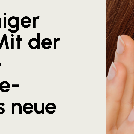
iger
Mit der
-
e-
s neue