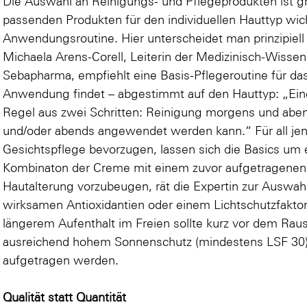
Die Auswahl an Reinigungs- und Pflegeprodukten ist gro
passenden Produkten für den individuellen Hauttyp wic
Anwendungsroutine. Hier unterscheidet man prinzipiell
Michaela Arens-Corell, Leiterin der Medizinisch-Wissen
Sebapharma, empfiehlt eine Basis-Pflegeroutine für da
Anwendung findet – abgestimmt auf den Hauttyp: „Eine
Regel aus zwei Schritten: Reinigung morgens und abe
und/oder abends angewendet werden kann.“ Für all jen
Gesichtspflege bevorzugen, lassen sich die Basics um 
Kombinaton der Creme mit einem zuvor aufgetragenen 
Hautalterung vorzubeugen, rät die Expertin zur Auswa
wirksamen Antioxidantien oder einem Lichtschutzfaktor
längerem Aufenthalt im Freien sollte kurz vor dem Ra
ausreichend hohem Sonnenschutz (mindestens LSF 30) 
aufgetragen werden.
Qualität statt Quantität