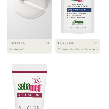
1 080 x 1 920
3 579 x 5 906
© sebamed
© sebamed - Abdruck honorarfrei