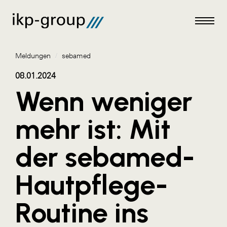
Meldungen
/
sebamed
08.01.2024
Wenn weniger
Meldungen
mehr ist: Mit
AKTUELLES
der sebamed-
ACO
ALEX Krems
Hautpflege-
Amazon Web Services
Routine ins
Artweger
AustroCel Hallein