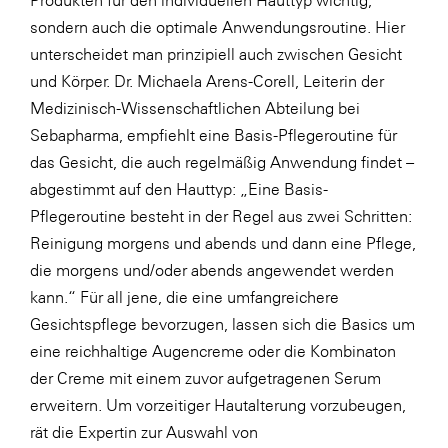
Produkten für den individuellen Hauttyp wichtig,
LAT Nitrogen
sondern auch die optimale Anwendungsroutine. Hier
Libro
unterscheidet man prinzipiell auch zwischen Gesicht
und Körper. Dr. Michaela Arens-Corell, Leiterin der
Lidl Österreich
Medizinisch-Wissenschaftlichen Abteilung bei
Die Menü-Manufaktur
Sebapharma, empfiehlt eine Basis-Pflegeroutine für
MTH Retail Group
das Gesicht, die auch regelmäßig Anwendung findet –
abgestimmt auf den Hauttyp: „Eine Basis-
OMV
Pflegeroutine besteht in der Regel aus zwei Schritten:
OptimaMed
Reinigung morgens und abends und dann eine Pflege,
PAGRO
die morgens und/oder abends angewendet werden
kann.“ Für all jene, die eine umfangreichere
PHH Rechtsanwält:innen
Gesichtspflege bevorzugen, lassen sich die Basics um
Primark
eine reichhaltige Augencreme oder die Kombinaton
Salesforce
der Creme mit einem zuvor aufgetragenen Serum
erweitern. Um vorzeitiger Hautalterung vorzubeugen,
sebamed
rät die Expertin zur Auswahl von
SeneCura