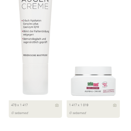
473 x 1 417
1 417 x 1 019
© sebamed
© sebamed