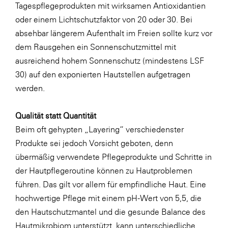
Tagespflegeprodukten mit wirksamen Antioxidantien
SERVICE&MORE
oder einem Lichtschutzfaktor von 20 oder 30. Bei
absehbar längerem Aufenthalt im Freien sollte kurz vor
SKINUANCE®
dem Rausgehen ein Sonnenschutzmittel mit
Somfy
ausreichend hohem Sonnenschutz (mindestens LSF
Sony DADC
30) auf den exponierten Hautstellen aufgetragen
werden.
SPIEGLTEC
STIHL Tirol
Qualität statt Quantität
Trend Micro
Beim oft gehypten „Layering“ verschiedenster
Produkte sei jedoch Vorsicht geboten, denn
TAG GmbH
übermäßig verwendete Pflegeprodukte und Schritte in
VALETTA
der Hautpflegeroutine können zu Hautproblemen
Verband Druck Medien Österreich
führen. Das gilt vor allem für empfindliche Haut. Eine
hochwertige Pflege mit einem pH-Wert von 5,5, die
Wirtschaftskammer Salzburg
den Hautschutzmantel und die gesunde Balance des
WKS Fachgruppe Fahrzeughandel und
Hautmikrobiom unterstützt, kann unterschiedliche
Fahrzeugtechnik