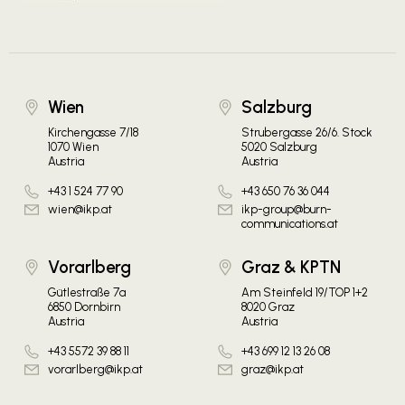
Wien
Salzburg
Kirchengasse 7/18
Strubergasse 26/6. Stock
1070 Wien
5020 Salzburg
Austria
Austria
+43 1 524 77 90
+43 650 76 36 044
wien@ikp.at
ikp-group@burn-
communications.at
Vorarlberg
Graz & KPTN
Gütlestraße 7a
Am Steinfeld 19/TOP 1+2
6850 Dornbirn
8020 Graz
Austria
Austria
+43 5572 39 88 11
+43 699 12 13 26 08
vorarlberg@ikp.at
graz@ikp.at