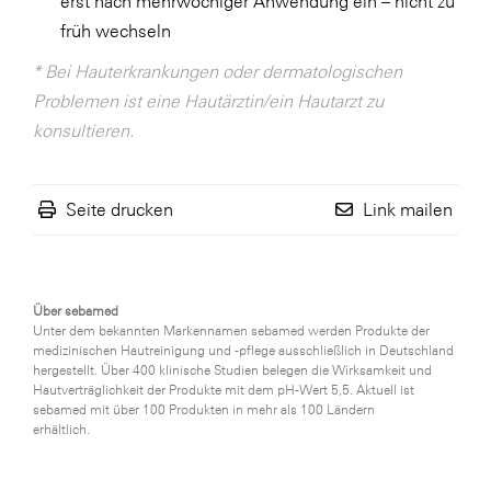
erst nach mehrwöchiger Anwendung ein – nicht zu
früh wechseln
* Bei Hauterkrankungen oder dermatologischen
Problemen ist eine Hautärztin/ein Hautarzt zu
konsultieren.
Seite drucken
Link mailen
Über sebamed
Unter dem bekannten Markennamen sebamed werden Produkte der
medizinischen Hautreinigung und -pflege ausschließlich in Deutschland
hergestellt. Über 400 klinische Studien belegen die Wirksamkeit und
Hautverträglichkeit der Produkte mit dem pH-Wert 5,5. Aktuell ist
sebamed mit über 100 Produkten in mehr als 100 Ländern
erhältlich.