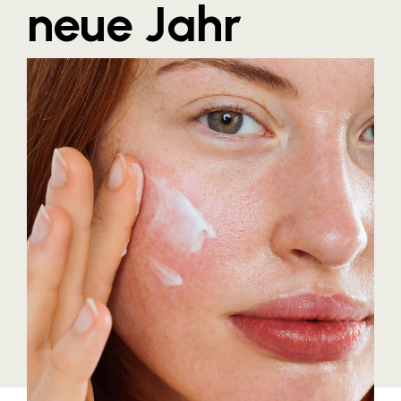
neue Jahr
Blaguss
Bundesverband Sonnenschutztechnik
Cineplexx
Colmobil Austria
Controller Institut
Darbo
Designer Outlets Parndorf und Salzburg
DOMOFERM
Essity
EY
FG UBIT Salzburg
foodaffairs