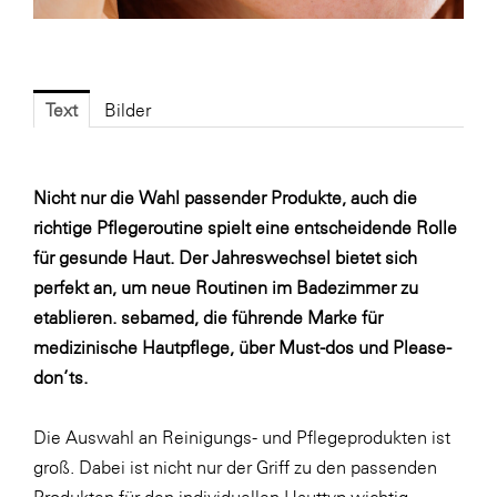
Fressnapf
FRoSTA
FV Energierohstoff & Kraftstoff
Text
Bilder
Gardena
Gas Connect Austria
Nicht nur die Wahl passender Produkte, auch die
GBV - Verband gemeinnütziger
richtige Pflegeroutine spielt eine entscheidende Rolle
Bauvereinigungen
für gesunde Haut. Der Jahreswechsel bietet sich
Getzner Werkstoffe
perfekt an, um neue Routinen im Badezimmer zu
Heimat Österreich
etablieren. sebamed, die führende Marke für
medizinische Hautpflege, über Must-dos und Please-
ikp
don’ts.
Johnson & Johnson
JELD-WEN DANA
Die Auswahl an Reinigungs- und Pflegeprodukten ist
groß. Dabei ist nicht nur der Griff zu den passenden
kosaplaner