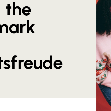
 the
imark
tsfreude