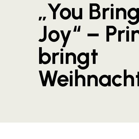
„You Bring
Joy“ – Pr
bringt
Weihnach