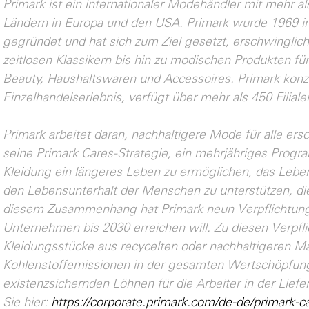
Primark ist ein internationaler Modehändler mit mehr al
Ländern in Europa und den USA. Primark wurde 1969 in
gegründet und hat sich zum Ziel gesetzt, erschwinglic
zeitlosen Klassikern bis hin zu modischen Produkten f
Beauty, Haushaltswaren und Accessoires. Primark konzen
Einzelhandelserlebnis, verfügt über mehr als 450 Filial
Primark arbeitet daran, nachhaltigere Mode für alle er
seine Primark Cares-Strategie, ein mehrjähriges Progra
Kleidung ein längeres Leben zu ermöglichen, das Lebe
den Lebensunterhalt der Menschen zu unterstützen, die
diesem Zusammenhang hat Primark neun Verpflichtung
Unternehmen bis 2030 erreichen will. Zu diesen Verpfli
Kleidungsstücke aus recycelten oder nachhaltigeren Mat
Kohlenstoffemissionen in der gesamten Wertschöpfung
existenzsichernden Löhnen für die Arbeiter in der Liefe
Sie hier:
https://corporate.primark.com/de-de/primark-ca