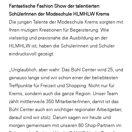
LAT Nitrogen
Fantastische Fashion Show der talentierten
Libro
SchülerInnen der Modeschule HLMHLW Krems
Die jungen Talente der Modeschule Krems sorgten mit
Lidl Österreich
Ihren mutigen Kreationen für Begeisterung. Wie
Die Menü-Manufaktur
vielseitig und praxisnahe die Ausbildung an der
MTH Retail Group
HLMHLW ist, haben die Schülerinnen und Schüler
eindrucksvoll gezeigt.
OMV
OptimaMed
„Unglaublich, aber wahr: Das Bühl Center wird 25, und
PAGRO
genauso lange sind wir schon einer der beliebtesten
Treffpunkte für Freizeit und Shopping. Nicht nur für
PHH Rechtsanwält:innen
Krems, sondern auch die ganze Region. Unser Team
Primark
zählt mittlerweile 350 MitarbeiterInnen, damit ist das
Salesforce
Bühl Center auch ein wichtiger regionaler Arbeitgeber,
darauf sind wir stolz. Darum sagen wir heute und
sebamed
morgen gemeinsam mit unseren 60 Shop-Partnern im
SeneCura