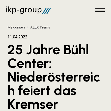
Meldungen
/
ALEX Krems
11.04.2022
25 Jahre Bühl
Meldungen
Center:
AKTUELLES
Niederösterreic
ACO
ALEX Krems
h feiert das
Amazon Web Services
Kremser
Artweger
AustroCel Hallein