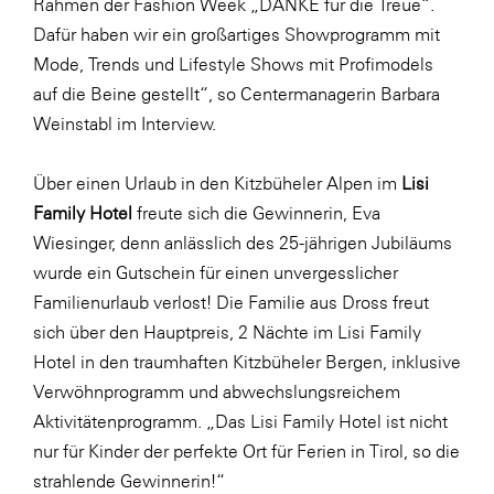
Rahmen der Fashion Week „DANKE für die Treue“.
SERVICE&MORE
Dafür haben wir ein großartiges Showprogramm mit
Mode, Trends und Lifestyle Shows mit Profimodels
SKINUANCE®
auf die Beine gestellt“, so Centermanagerin Barbara
Somfy
Weinstabl im Interview.
Sony DADC
Über einen Urlaub in den Kitzbüheler Alpen im
Lisi
SPIEGLTEC
Family Hotel
freute sich die Gewinnerin, Eva
STIHL Tirol
Wiesinger, denn anlässlich des 25-jährigen Jubiläums
Trend Micro
wurde ein Gutschein für einen unvergesslicher
Familienurlaub verlost! Die Familie aus Dross freut
TAG GmbH
sich über den Hauptpreis, 2 Nächte im Lisi Family
VALETTA
Hotel in den traumhaften Kitzbüheler Bergen, inklusive
Verband Druck Medien Österreich
Verwöhnprogramm und abwechslungsreichem
Aktivitätenprogramm. „Das Lisi Family Hotel ist nicht
Wirtschaftskammer Salzburg
nur für Kinder der perfekte Ort für Ferien in Tirol, so die
WKS Fachgruppe Fahrzeughandel und
strahlende Gewinnerin!“
Fahrzeugtechnik