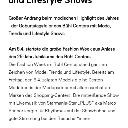
Fressnapf
FRoSTA
Großer Andrang beim modischen Highlight des Jahres
FV Energierohstoff & Kraftstoff
- der Geburtstagsfeier des Bühl Centers mit Mode,
Gardena
Trends und Lifestyle Shows
Gas Connect Austria
Am 8.4. startete die große Fashion Week aus Anlass
GBV - Verband gemeinnütziger
des 25-Jahr Jubiläums des Bühl Centers
Bauvereinigungen
Die Fashion Week im Bühl Center stand ganz im
Getzner Werkstoffe
Zeichen von Mode, Trends und Lifestyle. Bereits am
Heimat Österreich
Freitag, den 8.4. zeigten Models die heißesten
Modetrends der Modepartner mit allen namhaften
ikp
Marken des Shopping-Centers. Die mitreißende Show
Johnson & Johnson
mit Livemusik von Starmania-Star „PLUS“ aka Marco
JELD-WEN DANA
Prinner sorgte für Rhythmus auf der Showbühne und
gute Stimmung bei den Besucher*innen.
kosaplaner