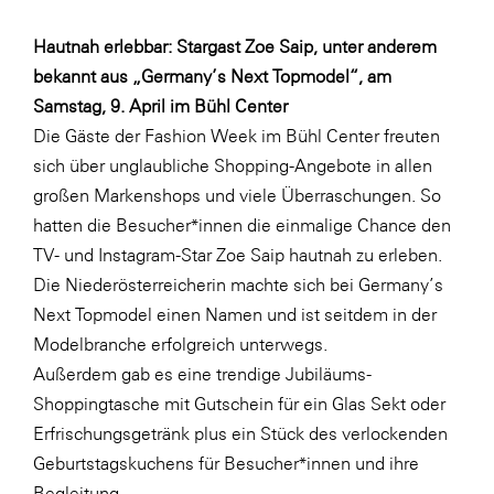
WKS Fachgruppe Finanzdienstleister
Hautnah erlebbar: Stargast Zoe Saip, unter anderem
bekannt aus „Germany’s Next Topmodel“, am
WK UBIT
Samstag, 9. April im Bühl Center
Zühlke
Die Gäste der Fashion Week im Bühl Center freuten
Media
sich über unglaubliche Shopping-Angebote in allen
großen Markenshops und viele Überraschungen. So
hatten die Besucher*innen die einmalige Chance den
TV- und Instagram-Star Zoe Saip hautnah zu erleben.
Die Niederösterreicherin machte sich bei Germany’s
Next Topmodel einen Namen und ist seitdem in der
Modelbranche erfolgreich unterwegs.
Außerdem gab es eine trendige Jubiläums-
Shoppingtasche mit Gutschein für ein Glas Sekt oder
Erfrischungsgetränk plus ein Stück des verlockenden
Geburtstagskuchens für Besucher*innen und ihre
Begleitung.