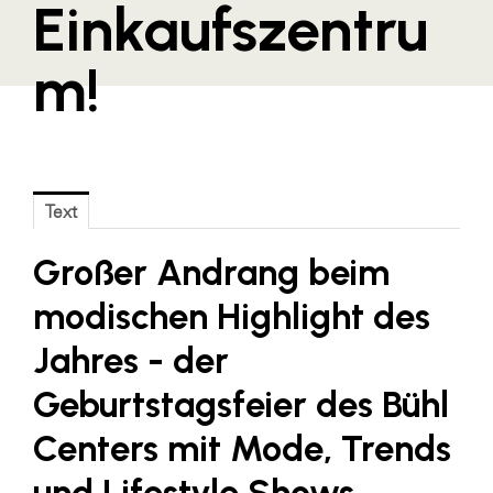
Einkaufszentru
Blaguss
m!
Bundesverband Sonnenschutztechnik
Cineplexx
Colmobil Austria
Controller Institut
Text
Darbo
Großer Andrang beim
Designer Outlets Parndorf und Salzburg
DOMOFERM
modischen Highlight des
Essity
Jahres - der
EY
Geburtstagsfeier des Bühl
FG UBIT Salzburg
Centers mit Mode, Trends
foodaffairs
und Lifestyle Shows