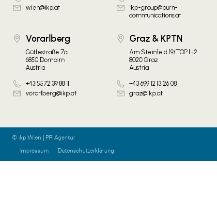
wien@ikp.at
ikp-group@burn-
communications.at
Vorarlberg
Graz & KPTN
Gütlestraße 7a
Am Steinfeld 19/TOP 1+2
6850 Dornbirn
8020 Graz
Austria
Austria
+43 5572 39 88 11
+43 699 12 13 26 08
vorarlberg@ikp.at
graz@ikp.at
© ikp Wien | PR Agentur
Impressum
Datenschutzerklärung