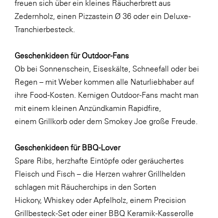
freuen sich über ein kleines
Fressnapf
Räucherbrett aus
Zedernholz
, einen
Pizzastein Ø 36
oder ein
Deluxe-
FRoSTA
Tranchierbesteck
.
FV Energierohstoff & Kraftstoff
Geschenkideen für Outdoor-Fans
Gardena
Ob bei Sonnenschein, Eiseskälte, Schneefall oder bei
Gas Connect Austria
Regen – mit Weber kommen alle Naturliebhaber auf
GBV - Verband gemeinnütziger
ihre Food-Kosten. Kernigen Outdoor-Fans macht man
Bauvereinigungen
mit einem kleinen
Anzündkamin Rapidfire
,
Getzner Werkstoffe
einem
Grillkorb
oder dem
Smokey Joe
große Freude.
Heimat Österreich
Geschenkideen für BBQ-Lover
ikp
Spare Ribs, herzhafte Eintöpfe oder geräuchertes
Johnson & Johnson
Fleisch und Fisch – die Herzen wahrer Grillhelden
schlagen mit Räucherchips in den Sorten
JELD-WEN DANA
Hickory
,
Whiskey
oder
Apfelholz
, einem
Precision
kosaplaner
Grillbesteck-Set
oder einer
BBQ Keramik-Kasserolle