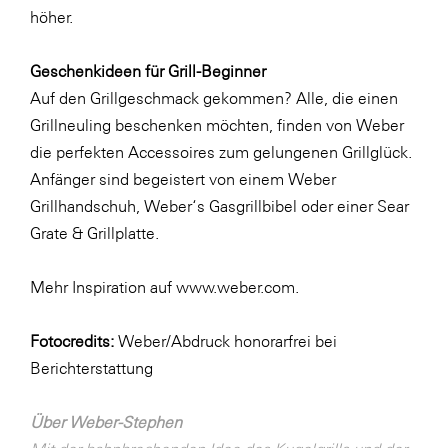
LAT Nitrogen
höher.
Libro
Geschenkideen für Grill-Beginner
Lidl Österreich
Auf den Grillgeschmack gekommen? Alle, die einen
Die Menü-Manufaktur
Grillneuling beschenken möchten, finden von Weber
die perfekten Accessoires zum gelungenen Grillglück.
MTH Retail Group
Anfänger sind begeistert von einem
Weber
OMV
Grillhandschuh
,
Weber‘s Gasgrillbibel
oder einer
Sear
OptimaMed
Grate & Grillplatte
.
PAGRO
Mehr Inspiration auf
www.weber.com
.
PHH Rechtsanwält:innen
Primark
Fotocredits:
Weber/Abdruck honorarfrei bei
Berichterstattung
Salesforce
sebamed
Über Weber-Stephen
SeneCura