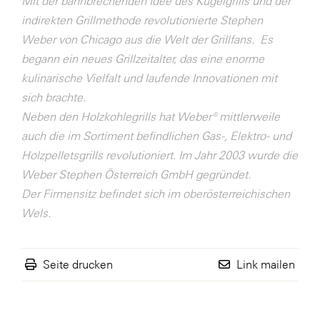
Mit der bahnbrechenden Idee des Kugelgrills und der
indirekten Grillmethode revolutionierte Stephen
SERVICE&MORE
Weber von Chicago aus die Welt der Grillfans. Es
SKINUANCE®
begann ein neues Grillzeitalter, das eine enorme
Somfy
kulinarische Vielfalt und laufende Innovationen mit
sich brachte.
Sony DADC
Neben den Holzkohlegrills hat Weber® mittlerweile
SPIEGLTEC
auch die im Sortiment befindlichen Gas-, Elektro- und
STIHL Tirol
Holzpelletsgrills revolutioniert. Im Jahr 2003 wurde die
Weber Stephen Österreich GmbH gegründet.
Trend Micro
Der Firmensitz befindet sich im oberösterreichischen
TAG GmbH
Wels.
VALETTA
Verband Druck Medien Österreich
Seite drucken
Link mailen
Wirtschaftskammer Salzburg
WKS Fachgruppe Fahrzeughandel und
Fahrzeugtechnik