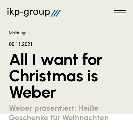
Meldungen
/
08.11.2021
All I want for
Meldungen
Christmas is
AKTUELLES
Weber
ACO
ALEX Krems
Weber präsentiert: Heiße
Amazon Web Services
Geschenke für Weihnachten
Artweger
AustroCel Hallein