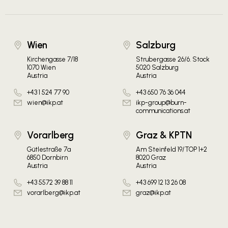
Wien
Salzburg
Kirchengasse 7/18
Strubergasse 26/6. Stock
1070 Wien
5020 Salzburg
Austria
Austria
+43 1 524 77 90
+43 650 76 36 044
wien@ikp.at
ikp-group@burn-
communications.at
Vorarlberg
Graz & KPTN
Gütlestraße 7a
Am Steinfeld 19/TOP 1+2
6850 Dornbirn
8020 Graz
Austria
Austria
+43 5572 39 88 11
+43 699 12 13 26 08
vorarlberg@ikp.at
graz@ikp.at