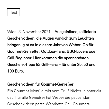
Blaguss
Text
Bundesverband Sonnenschutztechnik
Cineplexx
Wien, 8. November 2021 –
Colmobil Austria
Ausgefallene, raffinierte
Geschenkideen, die Augen wirklich zum Leuchten
Controller Institut
bringen, gibt es in diesem Jahr von Weber! Ob für
Darbo
Gourmet-Genießer, Outdoor-Fans, BBQ-Lovers oder
Grill-Beginner: Hier kommen die spannendsten
Designer Outlets Parndorf und Salzburg
Geschenk-Tipps für Grill-Fans – für unter 25, 50 und
DOMOFERM
100 Euro.
Essity
Geschenkideen für Gourmet-Genießer
EY
Ein Gourmet-Menü direkt vom Grill? Nichts leichter als
FG UBIT Salzburg
das. Für alle Genießer hat Weber die passenden
foodaffairs
Geschenkideen parat. Wahrhafte Grill-Gourmets