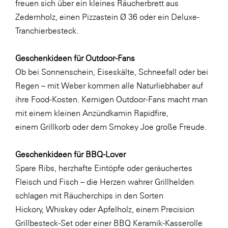
freuen sich über ein kleines
Fressnapf
Räucherbrett aus
Zedernholz
, einen
Pizzastein Ø 36
oder ein
Deluxe-
FRoSTA
Tranchierbesteck
.
FV Energierohstoff & Kraftstoff
Geschenkideen für Outdoor-Fans
Gardena
Ob bei Sonnenschein, Eiseskälte, Schneefall oder bei
Gas Connect Austria
Regen – mit Weber kommen alle Naturliebhaber auf
GBV - Verband gemeinnütziger
ihre Food-Kosten. Kernigen Outdoor-Fans macht man
Bauvereinigungen
mit einem kleinen
Anzündkamin Rapidfire
,
Getzner Werkstoffe
einem
Grillkorb
oder dem
Smokey Joe
große Freude.
Heimat Österreich
Geschenkideen für BBQ-Lover
ikp
Spare Ribs, herzhafte Eintöpfe oder geräuchertes
Johnson & Johnson
Fleisch und Fisch – die Herzen wahrer Grillhelden
schlagen mit Räucherchips in den Sorten
JELD-WEN DANA
Hickory
,
Whiskey
oder
Apfelholz
, einem
Precision
kosaplaner
Grillbesteck-Set
oder einer
BBQ Keramik-Kasserolle