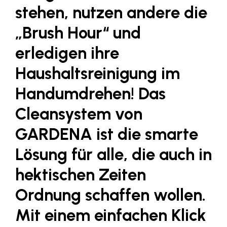
LAT Nitrogen
stehen, nutzen andere die
Libro
„Brush Hour“ und
Lidl Österreich
erledigen ihre
Die Menü-Manufaktur
Haushaltsreinigung im
MTH Retail Group
Handumdrehen! Das
OMV
Cleansystem von
OptimaMed
GARDENA ist die smarte
PAGRO
Lösung für alle, die auch in
PHH Rechtsanwält:innen
Primark
hektischen Zeiten
Salesforce
Ordnung schaffen wollen.
sebamed
Mit einem einfachen Klick
SeneCura