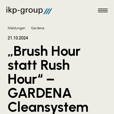
Meldungen
/
Gardena
21.10.2024
„Brush Hour
Meldungen
statt Rush
AKTUELLES
Hour“ –
ACO
ALEX Krems
GARDENA
Amazon Web Services
Cleansystem
Artweger
AustroCel Hallein