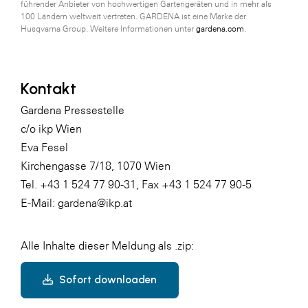
führender Anbieter von hochwertigen Gartengeräten und in mehr als
100 Ländern weltweit vertreten. GARDENA ist eine Marke der
Husqvarna Group. Weitere Informationen unter
gardena.com
.
Kontakt
Gardena Pressestelle
c/o ikp Wien
Eva Fesel
Kirchengasse 7/18, 1070 Wien
Tel. +43 1 524 77 90-31, Fax +43 1 524 77 90-5
E-Mail: gardena@ikp.at
Alle Inhalte dieser Meldung als .zip:
Sofort downloaden