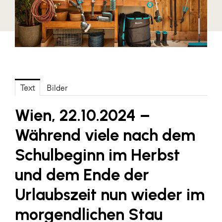
Fressnapf
FRoSTA
FV Energierohstoff & Kraftstoff
Gardena
Gas Connect Austria
Text
Bilder
GBV - Verband gemeinnütziger
Bauvereinigungen
Wien, 22.10.2024 –
Getzner Werkstoffe
Während viele nach dem
Heimat Österreich
Schulbeginn im Herbst
ikp
und dem Ende der
Johnson & Johnson
Urlaubszeit nun wieder im
JELD-WEN DANA
kosaplaner
morgendlichen Stau