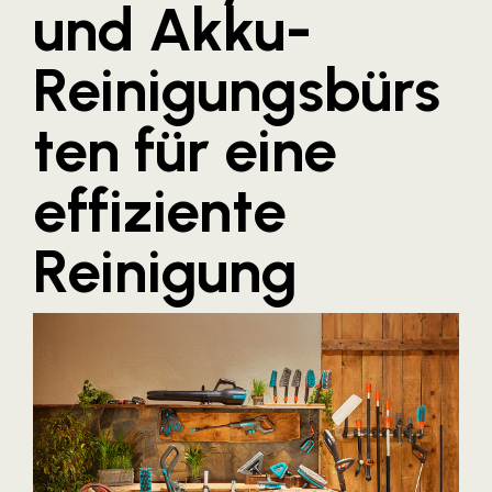
und Akku-
Blaguss
Reinigungsbürs
Bundesverband Sonnenschutztechnik
Cineplexx
ten für eine
Colmobil Austria
Controller Institut
effiziente
Darbo
Reinigung
Designer Outlets Parndorf und Salzburg
DOMOFERM
Essity
EY
FG UBIT Salzburg
foodaffairs