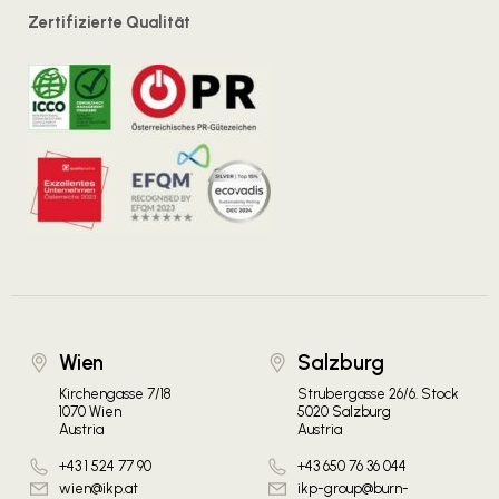
Zertifizierte Qualität
Wien
Salzburg
Kirchengasse 7/18
Strubergasse 26/6. Stock
1070 Wien
5020 Salzburg
Austria
Austria
+43 1 524 77 90
+43 650 76 36 044
wien@ikp.at
ikp-group@burn-