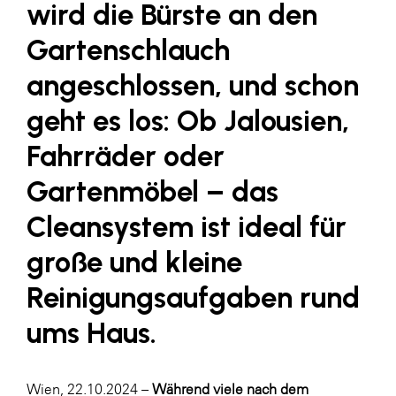
wird die Bürste an den
SERVICE&MORE
Gartenschlauch
SKINUANCE®
angeschlossen, und schon
Somfy
geht es los: Ob Jalousien,
Sony DADC
Fahrräder oder
SPIEGLTEC
Gartenmöbel – das
STIHL Tirol
Trend Micro
Cleansystem ist ideal für
TAG GmbH
große und kleine
VALETTA
Reinigungsaufgaben rund
Verband Druck Medien Österreich
ums Haus.
Wirtschaftskammer Salzburg
WKS Fachgruppe Fahrzeughandel und
Wien, 22.10.2024 –
Während viele nach dem
Fahrzeugtechnik