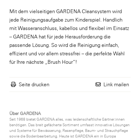
Mit dem vielseitigen GARDENA Cleansystem wird
jede Reinigungsaufgabe zum Kinderspiel. Handlich
mit Wasseranschluss, kabellos und flexibel im Einsatz
– GARDENA hat für jede Herausforderung die
passende Lösung. So wird die Reinigung einfach,
effizient und vor allem stressfrei – die perfekte Wahl
für Ihre nächste „Brush Hour“!
Seite drucken
Link mailen
Über GARDENA
Seit 1968 bietet GARDENA alles, was leidenschaftliche Gärtner:innen
benötigen. Das breit gefächerte Sortiment umfasst innovative Lösungen
und Systeme für Bewässerung, Rasenpflege, Baum- und Strauchpflege
sowie die Bodenbearbeitung. Heute ist GARDENA ein in Europa