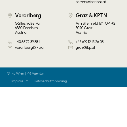
communications.at
Vorarlberg
Graz & KPTN
Gütlestraße 7a
Am Steinfeld 19/TOP 1+2
6850 Dornbirn
8020 Graz
Austria
Austria
+43 5572 39 88 11
+43 699 12 13 26 08
vorarlberg@ikp.at
graz@ikp.at
© ikp Wien | PR Agentur
Impressum
Datenschutzerklärung