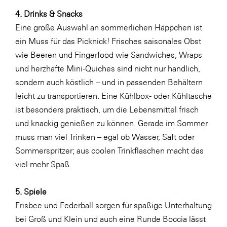
4. Drinks & Snacks
SERVICE&MORE
Eine große Auswahl an sommerlichen Häppchen ist
SKINUANCE®
ein Muss für das Picknick! Frisches saisonales Obst
Somfy
wie Beeren und Fingerfood wie Sandwiches, Wraps
und herzhafte Mini-Quiches sind nicht nur handlich,
Sony DADC
sondern auch köstlich – und in passenden
Behältern
SPIEGLTEC
leicht zu transportieren. Eine Kühlbox- oder Kühltasche
STIHL Tirol
ist besonders praktisch, um die Lebensmittel frisch
und knackig genießen zu können. Gerade im Sommer
Trend Micro
muss man viel Trinken – egal ob Wasser, Saft oder
TAG GmbH
Sommerspritzer; aus coolen
Trinkflaschen
macht das
VALETTA
viel mehr Spaß.
Verband Druck Medien Österreich
5. Spiele
Wirtschaftskammer Salzburg
Frisbee und Federball sorgen für spaßige Unterhaltung
WKS Fachgruppe Fahrzeughandel und
bei Groß und Klein und auch eine Runde Boccia lässt
Fahrzeugtechnik