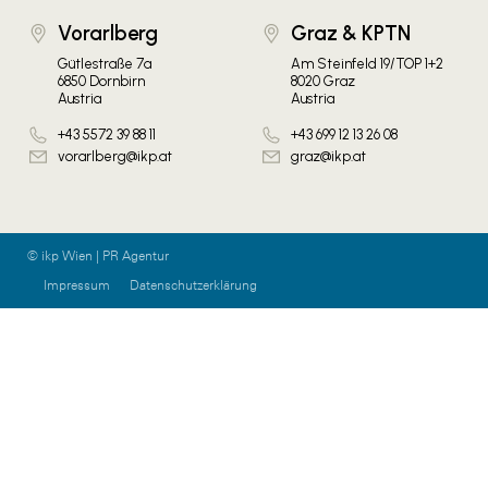
Vorarlberg
Graz & KPTN
Gütlestraße 7a
Am Steinfeld 19/TOP 1+2
6850 Dornbirn
8020 Graz
Austria
Austria
+43 5572 39 88 11
+43 699 12 13 26 08
vorarlberg@ikp.at
graz@ikp.at
© ikp Wien | PR Agentur
Impressum
Datenschutzerklärung