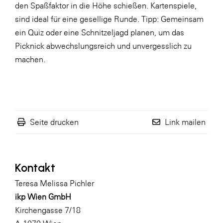
den Spaßfaktor in die Höhe schießen. Kartenspiele,
WKS Fachgruppe Finanzdienstleister
sind ideal für eine gesellige Runde. Tipp: Gemeinsam
ein Quiz oder eine Schnitzeljagd planen, um das
WK UBIT
Picknick abwechslungsreich und unvergesslich zu
Zühlke
machen.
Media
Seite drucken
Link mailen
Kontakt
Teresa Melissa Pichler
ikp Wien GmbH
Kirchengasse 7/18