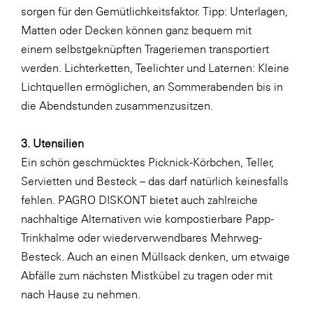
LAT Nitrogen
sorgen für den Gemütlichkeitsfaktor. Tipp: Unterlagen,
Matten oder Decken können ganz bequem mit
Libro
einem
selbstgeknüpften Trageriemen
transportiert
Lidl Österreich
werden.
Lichterketten
, Teelichter und
Laternen
: Kleine
Die Menü-Manufaktur
Lichtquellen ermöglichen, an Sommerabenden bis in
die Abendstunden zusammenzusitzen.
MTH Retail Group
OMV
3. Utensilien
OptimaMed
Ein schön geschmücktes Picknick-Körbchen, Teller,
Servietten und Besteck – das darf natürlich keinesfalls
PAGRO
fehlen. PAGRO DISKONT bietet auch zahlreiche
PHH Rechtsanwält:innen
nachhaltige Alternativen wie kompostierbare Papp-
Primark
Trinkhalme oder wiederverwendbares Mehrweg-
Besteck. Auch an einen Müllsack denken, um etwaige
Salesforce
Abfälle zum nächsten Mistkübel zu tragen oder mit
sebamed
nach Hause zu nehmen.
SeneCura