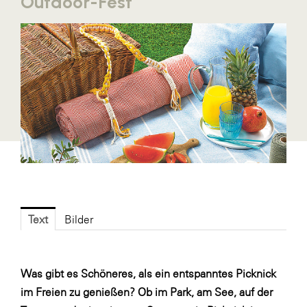
Outdoor-Fest
Blaguss
Bundesverband Sonnenschutztechnik
Cineplexx
Colmobil Austria
Controller Institut
Darbo
Designer Outlets Parndorf und Salzburg
DOMOFERM
Essity
Text
Bilder
EY
FG UBIT Salzburg
Was gibt es Schöneres, als ein entspanntes Picknick
foodaffairs
im Freien zu genießen? Ob im Park, am See, auf der