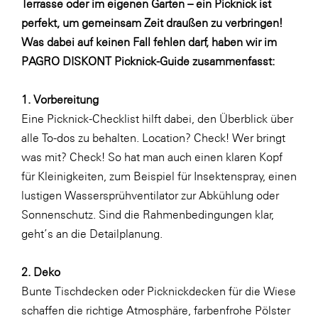
Terrasse oder im eigenen Garten – ein Picknick ist
Fressnapf
perfekt, um gemeinsam Zeit draußen zu verbringen!
FRoSTA
Was dabei auf keinen Fall fehlen darf, haben wir im
FV Energierohstoff & Kraftstoff
PAGRO DISKONT Picknick-Guide zusammenfasst:
Gardena
1. Vorbereitung
Gas Connect Austria
Eine Picknick-Checklist hilft dabei, den Überblick über
GBV - Verband gemeinnütziger
alle To-dos zu behalten. Location? Check! Wer bringt
Bauvereinigungen
was mit? Check! So hat man auch einen klaren Kopf
Getzner Werkstoffe
für Kleinigkeiten, zum Beispiel für Insektenspray, einen
lustigen Wassersprühventilator zur Abkühlung oder
Heimat Österreich
Sonnenschutz. Sind die Rahmenbedingungen klar,
ikp
geht’s an die Detailplanung.
Johnson & Johnson
2. Deko
JELD-WEN DANA
Bunte Tischdecken oder Picknickdecken für die Wiese
kosaplaner
schaffen die richtige Atmosphäre, farbenfrohe Pölster