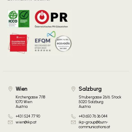
Wien
Salzburg
Kirchengasse 7/18
Strubergasse 26/6. Stock
1070 Wien
5020 Salzburg
Austria
Austria
+43 1 524 77 90
+43 650 76 36 044
wien@ikp.at
ikp-group@burn-
communications.at