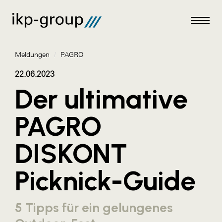
Meldungen
/
PAGRO
22.06.2023
Der ultimative
Meldungen
PAGRO
AKTUELLES
DISKONT
ACO
ALEX Krems
Picknick-Guide
Amazon Web Services
Artweger
5 Tipps für ein gelungenes
AustroCel Hallein